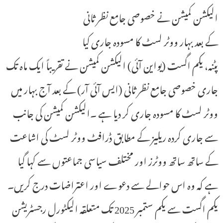
الیکشن کمیشن نے خصوصی جامع نظر ثانی
کے بعد بہار ووٹر لسٹ کا مسودہ جاری کیا
پٹنہ، یکم اگست (یواین آئی) الیکشن کمیشن نے تقریباً ایک ماہ تک
جاری خصوصی جامع نظر ثانی (ایس آئی آر) کے بعد آج بہار میں
ووٹر لسٹ کا مسودہ جاری کر دیا ہے ۔الیکشن کمیشن کی جانب
سے جاری کردہ ریلیز کے مطابق ڈرافٹ ووٹر لسٹ کی اشاعت
کے ساتھ ساتھ ووٹرز اور مختلف سیاسی جماعتوں سے کہا گیا
ہے کہ وہ اس حوالے سے دعوے اور اعتراضات درج کریں۔
یکم اگست سے یکم ستمبر 2025 تک متعلقہ الیکٹورل رجسٹریشن