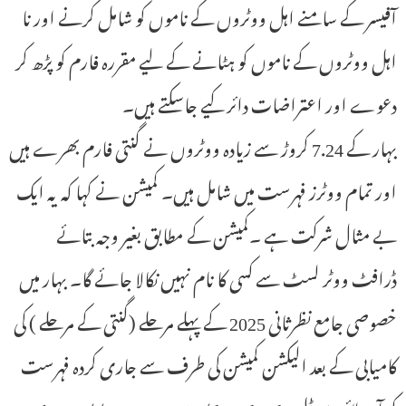
آفیسر کے سامنے اہل ووٹروں کے ناموں کو شامل کرنے اور نا
اہل ووٹروں کے ناموں کو ہٹانے کے لیے مقررہ فارم کو پڑھ کر
دعوے اور اعتراضات دائر کیے جاسکتے ہیں۔
بہار کے 7.24 کروڑ سے زیادہ ووٹروں نے گنتی فارم بھرے ہیں
اور تمام ووٹرز فہرست میں شامل ہیں۔ کمیشن نے کہا کہ یہ ایک
بے مثال شرکت ہے ۔کمیشن کے مطابق بغیر وجہ بتائے
ڈرافٹ ووٹر لسٹ سے کسی کا نام نہیں نکالا جائے گا۔ بہار میں
خصوصی جامع نظرثانی 2025 کے پہلے مرحلے (گنتی کے مرحلے ) کی
کامیابی کے بعد الیکشن کمیشن کی طرف سے جاری کردہ فہرست