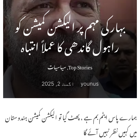
بہار کی مہم پر الیکشن کمیشن کو
راہول گاندھی کا عملاً انتباہ
Top Stories
,
سیاسیات
younus
اگست 2, 2025
ہمارے پاس ایٹم بم ہے ، پھٹ گیا تو الیکشن کمیشن ہندوستان
میں کہیں نظر نہیں آئے گا