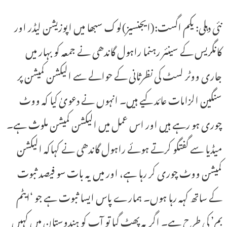
نئی دہلی: یکم اگست:(ایجنسیز)لوک سبھا میں اپوزیشن لیڈر اور
کانگریس کے سینئر رہنما راہول گاندھی نے جمعہ کو بہار میں
جاری ووٹر لسٹ کی نظرثانی کے حوالے سے الیکشن کمیشن پر
سنگین الزامات عائد کیے ہیں۔ انہوں نے دعویٰ کیا کہ ووٹ
چوری ہو رہے ہیں اور اس عمل میں الیکشن کمیشن ملوث ہے۔
میڈیا سے گفتگو کرتے ہوئے راہول گاندھی نے کہاکہ الیکشن
کمیشن ووٹ چوری کر رہا ہے، اور میں یہ بات سو فیصد ثبوت
کے ساتھ کہہ رہا ہوں۔ ہمارے پاس ایسا ثبوت ہے جو ‘ایٹم
بم’ کی طرح ہے۔ اگر یہ پھٹ گیا تو آپ کو ہندوستان میں کہیں