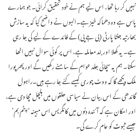
نہیں کر رہا تھا، اس لیے ہم نے خود تحقیق کرائی۔ جو ہمارے
پاس ہے وہ دھماکہ خیز ہے۔انہوں نے واضح کیا کہ یہ سازش
بھارتیہ جنتا پارٹی (بی جے پی) کے فائدے کے لیے کی جا رہی
ہے۔ یہ کھلا اور بند معاملہ ہے، اس پر کوئی سوال نہیں اٹھا
سکتا۔ ہم یہ سچائی جلد عوام کے سامنے رکھیں گے اور پھر پورا
ملک دیکھے گا کہ ووٹ چوری کیسے کئے جا رہے ہیں۔راہول
گاندھی کے اس بیان نے سیاسی حلقوں میں ہلچل مچا دی ہے،
اور امکان ہے کہ آئندہ دنوں میں کانگریس اس مبینہ ‘ایٹم بم’
جیسے ثبوت کو عام کرے گی۔