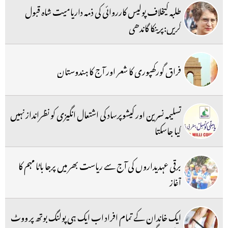
طلبہ کیخلاف پولیس کارروائی کی ذمہ داریامیت شاہ قبول
کریں:پرینکا گاندھی
فراق گورکھپوری کا شعر اور آج کا ہندوستان
تسلیمہ نسرین اور کیشوپرساد کی اشتعال انگیزی کو نظرانداز نہیں
کیا جاسکتا
برقی عہدیداروں کی آج سے ریاست بھر میں پرجا باٹا مہم کا
آغاز
ایک خاندان کے تمام افراد اب ایک ہی پولنگ بوتھ پر ووٹ