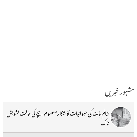
مشہور خبریں
ظالم بات کی حیوانیات کا شکا رمعصوم بچے کی حالت تشویش
ناک