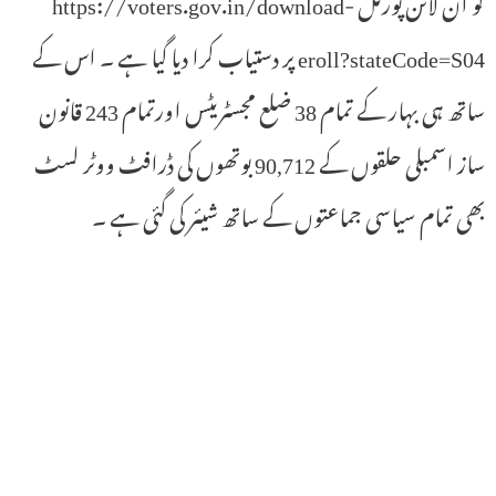
کو آن لائن پورٹل https://voters.gov.in/download-
eroll?stateCode=S04 پر دستیاب کرا دیا گیا ہے ۔ اس کے
ساتھ ہی بہار کے تمام 38 ضلع مجسٹریٹس اورتمام 243 قانون
ساز اسمبلی حلقوں کے 90,712 بوتھوں کی ڈرافٹ ووٹر لسٹ
بھی تمام سیاسی جماعتوں کے ساتھ شیئر کی گئی ہے ۔