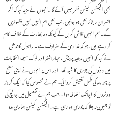
بھی الیکشن کمیشن نظر نہیں آئے گا۔انہوں نے مزید کہاکہ اگر
افسران ریٹائر بھی ہو جائیں، تب بھی ہم انہیں نہیں چھوڑیں
گے۔ ہم انہیں تلاش کریں گے کیونکہ وہ بھارت کے خلاف کام
کر رہے ہیں، جو کہ غداری کے مترادف ہے۔ راہول گاندھی
نے کہا کہ انہیں مدھیہ پردیش، مہاراشٹر اور لوک سبھا انتخابات
میں ووٹوں کی چوری کا شبہ تھا، اور اس پر انہوں نے اپنی سطح
پر چھ ماہ کی مکمل تفتیش کروائی۔ ہم نے محسوس کیا کہ ایک کروڑ
ووٹروں کا اچانک اضافہ ہوا۔ جب ہم نے تفصیل میں جانچ کی
تو ہمیں پتہ چلا کہ چوری ہو رہی ہے۔ الیکشن کمیشن ہماری مدد