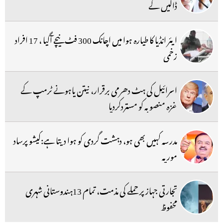
ڈالیں گے
ایئر انڈیا کا طیارہ ہوا میں اچانک 300 فٹ نیچے آگیا ، 17 افراد
زخمی
اسرائیل کی ہٹ دھرمی برقرار، نیتن یاہونے ٹرمپ کے
غزہ منصوبہ کو مستردکردیا
مدرسہ کہیں بھی ہو، دہشت گردی کو ہوا دیتا ہے:کیشو پرساد
موریہ
تجارتی جہاز پر حملے کی مذمت، تمام 13ہندوستانی شہری
محفوظ