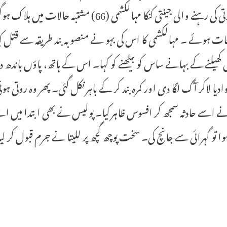
پندرورتی کی رہنے والی جینتی کنکا مہالکشمی (
ات ہوئے ۔ مہالکشمی کا اس کی بہو نے منصوبہ بند طریقہ سے قتل ک
ل کھیلنے کے بہانے ساس کو بیٹھنے کو کہا۔ اس کے ہاتھ، پاؤں باندھ د
وادیا لاکر آگ لگا دی اور کمرہ بند کر کے باہر نکل گئی۔ پھر وہ روتی
ے اسے حادثہ سمجھ کر افسوس ظاہر کیا۔ پولیس نے بھی ابتدا میں اسے ا
 تو گہرائی سے جانچ کی۔ سخت پوچھ گچھ پر للیتا نے جرم قبول کر لی