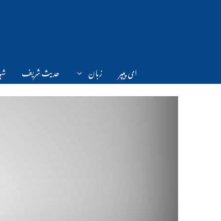
Ski
t
conten
ای پیپر
زبان
حدیث شریف
شہر