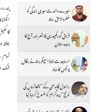
میرے والد سے میری زندگی کو
انکشاف
خطرہ لاحق ہے
کا کھی
فراق گورکھپوری کا شعر اور آج کا
جلتا ہ
ہندوستان
تمام ن
مساجد سے لاؤڈ اسپیکر ہٹانے بنگال
شک ہوا
پولیس کا دباؤ
راہول گاندھی کے ’’چھاتروں کی
گونج‘‘ پروگرام کو منسوخ کردیا گیا
امیت شاہ بھارتیہ ودیا پار مہوتسو