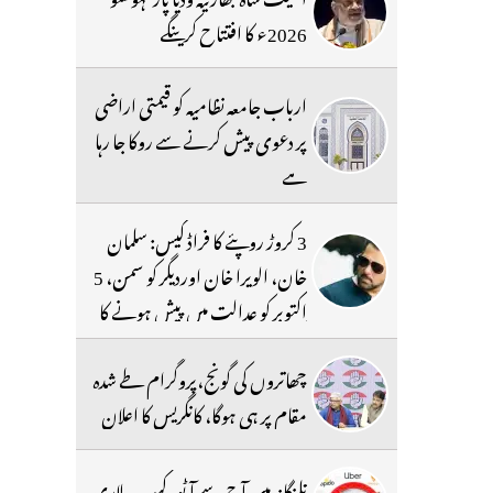
2026ء کا افتتاح کرینگے
ارباب جامعہ نظامیہ کو قیمتی اراضی
پر دعوی پیش کرنے سے روکا جا رہا
ہے
3 کروڑ روپئے کا فراڈ کیس: سلمان
خان، الویرا خان اوردیگر کو سمن، 5
اکتوبر کو عدالت میں پیش ہونے کا
حکم
چھاتروں کی گونج،پروگرام طے شدہ
مقام پر ہی ہوگا، کانگریس کا اعلان
تلنگانہ میں آج سے آٹو، کیب ، لاری