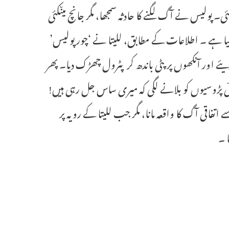
66) مشتبہ حالات میں ہلاک ہوگئی۔ پولیس نے آگ لگنے کا حادثہ سمجھا، مگر جانچ میںکئی
یا ہے ۔ اطلاعات کے مطابق، للیتا نے ‘چور پولیس’
یئے اور آنکھوں پر پٹی باندھ کر پٹرول چھڑک دیا۔ پھر
 ہوئی پڑوسیوں کو بلانے لگی کہ میری ساس جل رہی ہیں!
تفاقی آگ کا واقعہ مانا، مگر جب للیتا کے رویہ پر
ا ۔