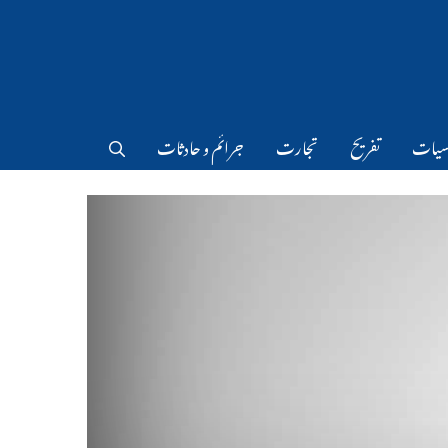
سیات
تفریح
تجارت
جرائم و حادثات