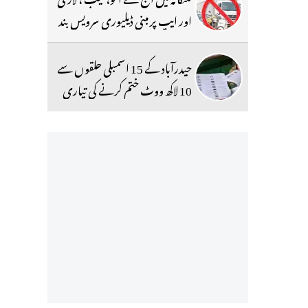
اور ایپ پر مبنی ڈیلیوری سرویس بند
حیدرآباد کے 15 اسمبلی حلقوں سے
10 لاکھ ووٹ ختم کرنے کی تیاری