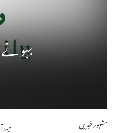
بہو نے س
مشہور خبریں