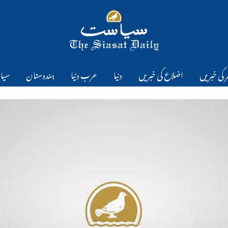
 کی خبریں
اضلاع کی خبریں
دنیا
عرب دنیا
ہندوستان
سیا