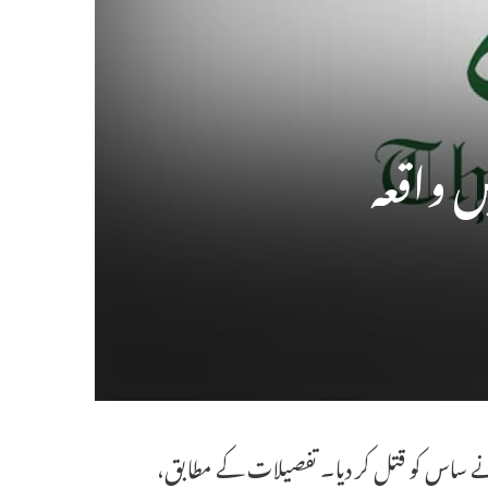
ں واقعہ
ر بہو نے ساس کو قتل کر دیا۔ تفصیلات کے مطابق،