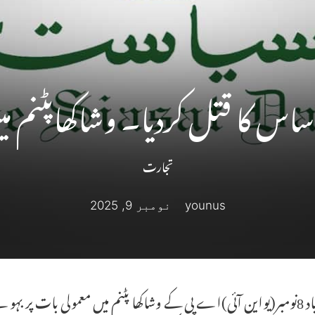
اس کا قتل کردیا۔ وشاکھاپٹنم می
تجارت
younus
نومبر 9, 2025
حیدرآباد 8نومبر(یواین آئی)اے پی کے وشاکھا پٹنم میں معمولی بات پ