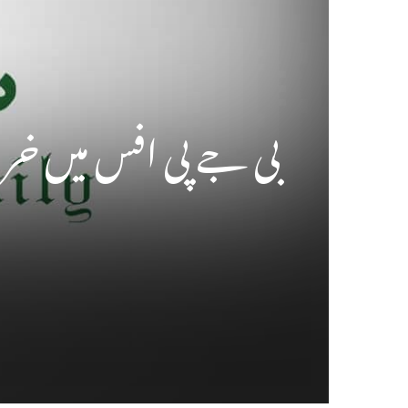
بی جے پی افس میں خراب