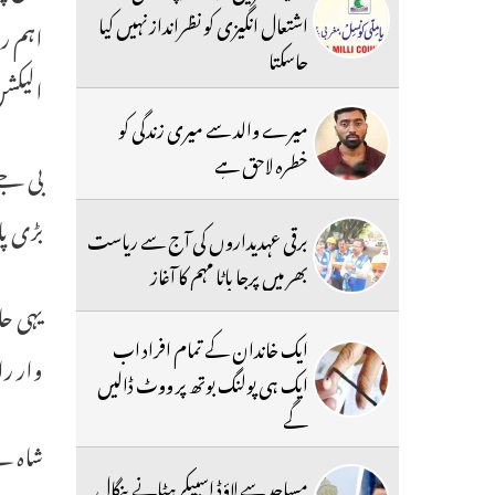
اشتعال انگیزی کو نظرانداز نہیں کیا
اہم رو
جاسکتا
الیکشن
میرے والد سے میری زندگی کو
خطرہ لاحق ہے
بی جے 
بڑی پا
برقی عہدیداروں کی آج سے ریاست
بھر میں پرجا باٹا مہم کا آغاز
یہی حا
ایک خاندان کے تمام افراد اب
وار را
ایک ہی پولنگ بوتھ پر ووٹ ڈالیں
گے
شاہ نے
مساجد سے لاؤڈ اسپیکر ہٹانے بنگال