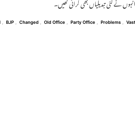
انہوں نے کئی تبدیلیاں بھی کرائی تھیں۔
T
d
,
BJP
,
Changed
,
Old Office
,
Party Office
,
Problems
,
Vas