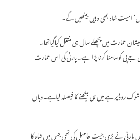
نتقل‘ امیت شاہ بھی وہیں بیٹھیں گے۔
ر عالیشان عمارت میں پچھلے سال ہی منتقل کیاگیاتھا۔
 جے پی کوسامنا کرنا پڑا ہے۔ پارٹی کی اس عمارت
ک روڈ پر ہے میں ہی بیٹھنے کا فیصلہ لیاہے۔وہاں
 نے 2014کے لوک سبھا الیکشن میں پارٹی نے بڑی جیت حاصل کی تھی جس میں شاہ کا