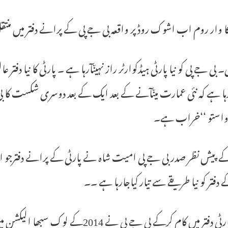
کا وار روم اب اشوک روڈ پر واقعہ بی جے پی کے پرانے دفتر میں م
لی۔ بی جے پی کو نیا پارٹی ہیڈکوارٹر راز نہیںآرہا ہے ۔ پارٹی کا نیا دفت
ہا ہے کہ نئی عمارت میںآنے کے بعد ایک کے بعد دوسری شکست کا بی
’واستو ‘‘خراب ہے۔
پیش نظر صدر بی جے پی امیت شاہ نے پارٹی کے پرانے دفترجو اشو
دفتر کو نیا طریقے سے تیار کیاجارہا ہے ۔۔
اس پارٹی دفتر میں کام کرکے بی جے پی