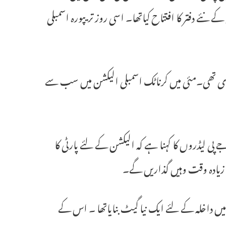
نئے دفتر کا افتتاح کیاتھا۔ اسی روز تریپورہ اسمبلی
ت دی تھی۔مئی میں کرناٹک اسمبلی الیکشن میں سب سے
ی لیڈروں کا کہنا ہے کہ الیکشن کے لئے پارٹی کا
ہ زیادہ وقت وہیں گذاریں گے۔
میں داخلہ کے لئے ایک نیا گیٹ بنایاتھا ۔ اس کے