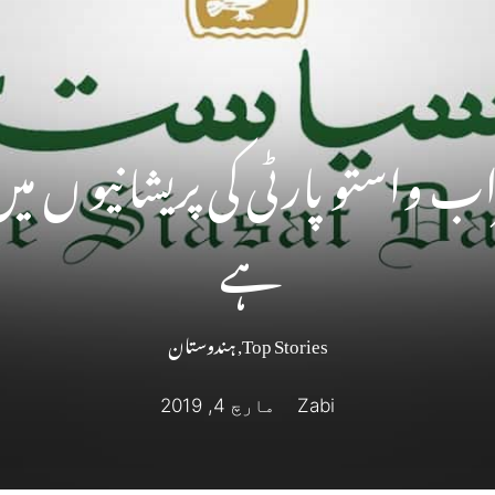
 واستو پارٹی کی پریشانیو ں می
ہے
Top Stories
,
ہندوستان
Zabi
مارچ 4, 2019