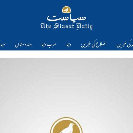
 کی خبریں
اضلاع کی خبریں
دنیا
عرب دنیا
ہندوستان
سیا