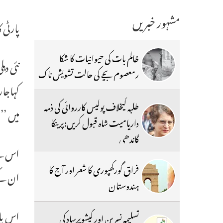
مشہور خبریں
پارٹی 
ظالم بات کی حیوانیات کا شکا
نئی دہ
رمعصوم بچے کی حالت تشویش ناک
کہاجار
طلبہ کیخلاف پولیس کارروائی کی ذمہ
میں ’
داریامیت شاہ قبول کریں:پرینکا
گاندھی
اس کے 
فراق گورکھپوری کا شعر اور آج کا
ان کے 
ہندوستان
تسلیمہ نسرین اور کیشوپرساد کی