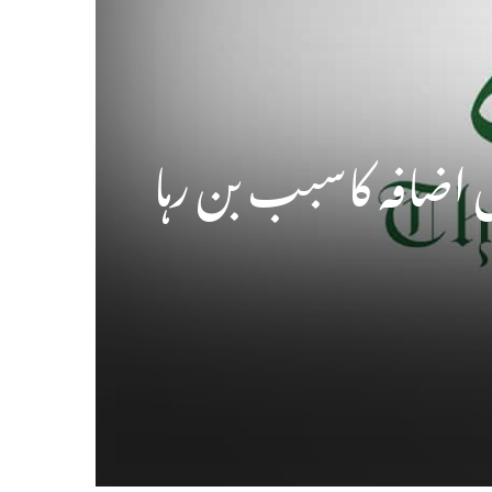
ں اضافہ کاسبب بن رہا