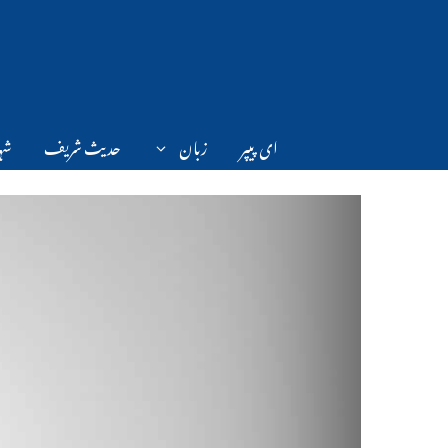
Ski
t
conten
ای پیپر
زبان
حدیث شریف
شہر