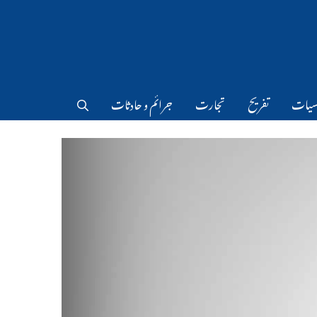
سیات
تفریح
تجارت
جرائم و حادثات