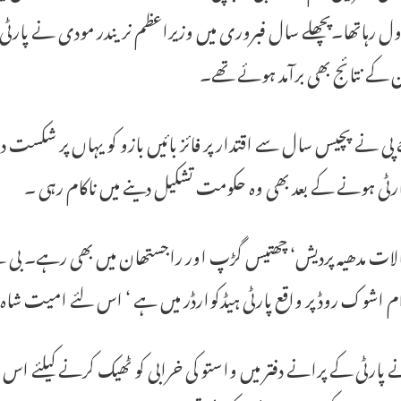
ل رہاتھا۔پچھلے سال فبروری میں وزیراعظم نریندر مودی نے پارٹی کے 
 کے نتائج بھی برآمد ہوئے تھے۔
پی نے پچیس سال سے اقتدار پر فائز بائیں بازو کو یہاں پر شکس
رٹی ہونے کے بعد بھی وہ حکومت تشکیل دینے میں ناکام رہی ۔
لات مدھیہ پردیش‘ چھتیس گڑپ اور راجستھان میں بھی رہے۔ بی جے پ
م اشوک روڈ پر واقع پارٹی ہیڈکوارڈر میں ہے ‘ اس لئے امیت شا
 پارٹی کے پرانے دفتر میں واستو کی خرابی کو ٹھیک کرنے کیلئے اس 