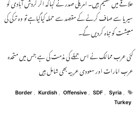
علاقے میں مقیم ہیں۔ امریکی صدر نے کہاکہ اگر کردش آبادی کو
سیریا سے صاف کرنے کے مقصد سے حملہ کیاگیاہے تو وہ ترکی کی
معیشت کو تباہ کردیں گے۔
کئی عرب ممالک نے اس حملے کی مذمت کی ہے جس میں متحدہ
عرب امارات اور سعودی عربیہ بھی شامل ہیں
Tags
Border
,
Kurdish
,
Offensive
,
SDF
,
Syria
,
Turkey