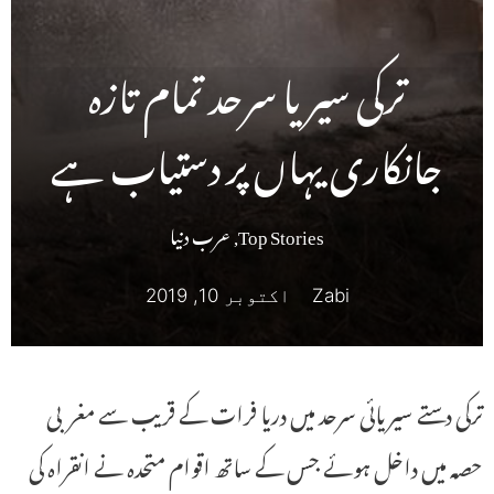
ترکی سیریا سرحد تمام تازہ
جانکاری یہاں پر دستیاب ہے
Top Stories
,
عرب دنیا
Zabi
اکتوبر 10, 2019
ترکی دستے سیریائی سرحد میں دریا فرات کے قریب سے مغربی
حصہ میں داخل ہوئے جس کے ساتھ اقوام متحدہ نے انقراہ کی