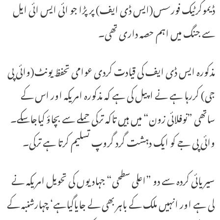
ڈیموکرٹیک فورسس(ایس ڈی ایف) پر پڑا جو ائی ایس ائی ایل
سے جنگ میں اہم حصہ داری تھی۔
مذکورہ ایس ڈی ایف کی قیادت کردی عوامی تحفظ یونٹ(وائی پی
جی) کررہا ہے نے اپیل کی ہے کہ مذکورہ امریکہ اور اس کے
ساتھی ”نوفلائی زون“ میں ہیں تاکہ ترکی حملے سے بچاؤ کیاجاسکے۔
وائی پی جے کو ایک دہشت گرد گروپ تسلیم کرتا ہے ترکی۔
سیریائی کردہ سے دو ”اعلی سطحی“ جہادیوں کی تحویل امریکہ نے
لی ہے اور انہیں ملک کے باہر بھی لے جایاگیاہے‘ چہارشنبہ کے