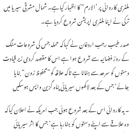
ملٹری کاروائی پر ’الارم“ کا اظہار کیاہے۔ شمال مشرقی سیریا میں
ترکی نے اپنا ملٹری اپریشن شروع کردیا ہے۔
صدر طیب رجب اردغان نے کہاکہ حملہ جس کی شروعات منگ
کے روز فضائیہ سے شروع ہوا ہے اس کا مقصد کردی زیر قیادت
دستوں کو سرحد سے ہٹانا ہے تاکہ علاقہ کو”محفوظ زون“ بنایا
جائے‘ جس کے بعد لاکھوں سیریائی پناہ گزین واپس ہوسکیں
۔یہ کاروائی اس کے بعد شروع ہوئی جب امریکہ نے اعلان کیاکہ
وہ علاقے سے اپنے دستوں کو ہٹارہا ہے‘ جس کا اثر سیریائی