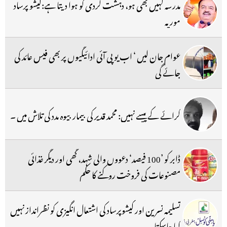
مدرسہ کہیں بھی ہو، دہشت گردی کو ہوا دیتا ہے:کیشو پرساد
موریہ
عوام جان لیں ‘ اب یو پی آئی ادائیگیوں پر بھی فیس عائد کی
جائے گی
کرائے کے پیسے نہیں: محمد قدیر کی بیمار بیوہ مدد کی تلاش میں ۔
ڈابر کو ’100 فیصد‘ دعووں والی شہد، گھی اور دیگر غذائی
مصنوعات کی فروخت روکنے کا حکم
تسلیمہ نسرین اور کیشوپرساد کی اشتعال انگیزی کو نظرانداز نہیں
کیا جاسکتا