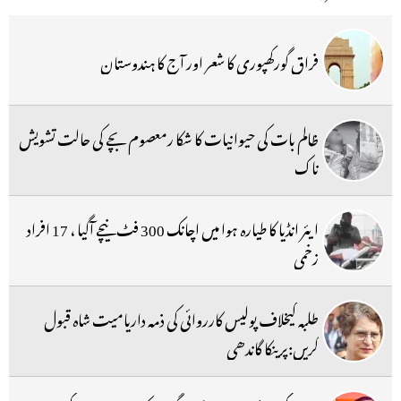
فراق گورکھپوری کا شعر اور آج کا ہندوستان
ظالم بات کی حیوانیات کا شکا رمعصوم بچے کی حالت تشویش
ناک
ایئر انڈیا کا طیارہ ہوا میں اچانک 300 فٹ نیچے آگیا ، 17 افراد
زخمی
طلبہ کیخلاف پولیس کارروائی کی ذمہ داریامیت شاہ قبول
کریں:پرینکا گاندھی