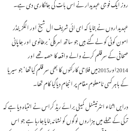
روز ایک فوجی عہدیدار نے اس بات کی جانکاری دی ہے۔
عہدیداروں نے بتایا کہ ای ائی شریف ال شیخ اور الگزینڈر
امون کوٹی کو لے گئے ہیں جو ساتھ امریکی‘ برطانوی اور جاپانی
صحافی کے سرقلم کرنے والے واقعہ کا حصہ تھے اور
2014اور2015میں فلاحی کارکنوں کا بھی سر قلم کیاتھا‘ جو سیریا
کے باہر کسی نامعلوم مقام پر انجام دیاگیا کام تھا۔
درایں اثناء انٹرنیشنل کمیٹی برائے ریڈ کراس نے انتباہ دیا ہے کہ
ترکی کے حملے میں ہزاروں لوگوں کو نشانہ بنایاجارہا ہے جو اس