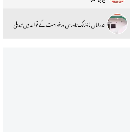
اندراماں ہا ؤزنگ ٹاورس درخواست کے قواعد میں تبدیلی