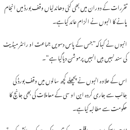
تقررات کے دوران میں بھی کئی دھاندلیاں وقف بورڈ میں انجام
پانے کا انہوں نے الزام عائد کیاہے۔
انہوں نے کہاکہ”جس کے پاس دسویں جماعت او رانٹر میڈیٹ
کی سند نہیں ہیں انہیں پرموشن دیاگیا ہے“۔
اس کے علاوہ انہوں نے پچھلے کچھ سالوں میں وقف بورڈ کی
جانب سے جاری کردہ این او سی کے معاملات کی بھی جانچ کا
حکومت سے مطالبہ کیاہے۔