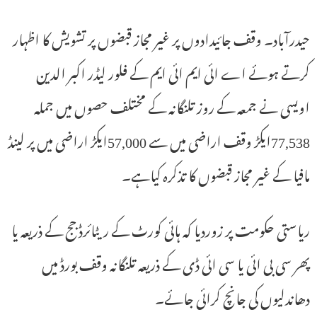
حیدرآباد۔ وقف جائیدادوں پر غیر مجاز قبضوں پر تشویش کا اظہار
کرتے ہوئے اے ائی ایم ائی ایم کے فلور لیڈر اکبر الدین
اویسی نے جمعہ کے روز تلنگانہ کے مختلف حصوں میں جملہ
77,538ایکڑ وقف اراضی میں سے 57,000ایکڑ اراضی میں پر لینڈ
مافیا کے غیر مجاز قبضوں کا تذکرہ کیاہے۔
ریاستی حکومت پر زوردیا کہ ہائی کورٹ کے ریٹائرڈ جج کے ذریعہ یا
پھر سی بی ائی یا سی ائی ڈی کے ذریعہ تلنگانہ وقف بورڈ میں
دھاندلیوں کی جانچ کرائی جائے۔