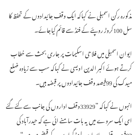
مذکورہ رکن اسمبلی نے کہاکہ ایک وقف جائیدادوں کے تحفظ کا
سل 100کروڑ روپئے کے فنڈ سے قائم کیاجائے۔
ایوان اسمبلی میں فلاحی اسکیمات پر جاری بحث سے خطاب
کرتے ہوئے اکبر الدین اویسی نے کہاکہ سب سے زیادہ ضلع
میدک کی 99فیصد وقف جائیدادوں پر قبضہ ہیں۔
انہوں نے کہاکہ ”33929وقف اداروں کی جانب سے کئے گئے
ای ایک سروے میں یہ بات سامنے ائی ہے کہ حیدرآباد کی
82فیصد وقف جائیدادیں لینڈ گرابرس کے قبضے میں ہیں“۔