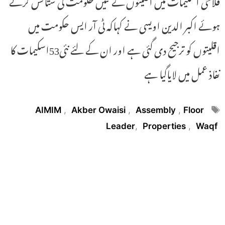
فلاحی اسکیمات میں اقلیتوں کے تئیں حکومت کی ستائش کرتے
ہوئے اکبر الدین اویسی نے کہاکہ ٹی آر ایس حکومت میں
اقلیتوں کو ترجیح دی گئی ہے اور ان کے لئے نئی53اسکیمات کا
نفاذ عمل میں لایاگیا ہے
Tags
AIMIM
,
Akber Owaisi
,
Assembly
,
Floor
Leader
,
Properties
,
Waqf