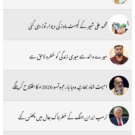
محمد علی شبیر کے گیسٹ ہاوز کی دیوار توڑ دی گئی
میرے والد سے میری زندگی کو خطرہ لاحق ہے
امیت شاہ بھارتیہ ودیا پار مہوتسو 2026ء کا افتتاح کرینگے
ٹرمپ ایران جنگ کے خطرناک جال میں پھنس گئے