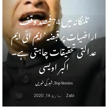
تلنگانہ میں 74فیصد وقف
اراضیات پر قبضہ‘ ایم ائی ایم
عدالتی تحقیقات چاہتی ہے۔
اکبر اویسی
Top Stories
,
شہر کی خبریں
Zabi
مارچ 14, 2020