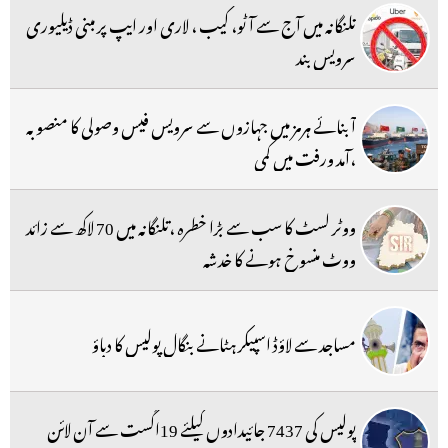
تلنگانہ میں آج سے آٹو، کیب ، لاری اور ایپ پر مبنی ڈیلیوری
سرویس بند
آبنائے ہرمز میں جہازوں سے سرویس فیس وصولی کا منصوبہ
،آمد ورفت میں کمی
ووٹر لسٹ کا سب سے بڑا خطرہ ،تلنگانہ میں 70 لاکھ سے زائد
ووٹ منسوخ ہونے کا خدشہ
مساجد سے لاؤڈ اسپیکر ہٹانے بنگال پولیس کا دباؤ
پولیس کی 7437 جائیدادوں کیلئے 19اگست سے آن لائن