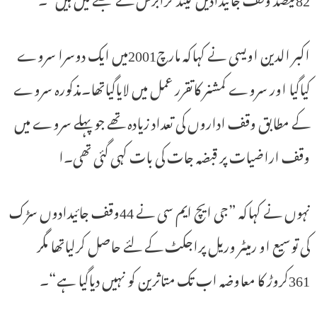
اکبر الدین اویسی نے کہاکہ مارچ2001میں ایک دوسرا سروے
کیاگیا اور سروے کمشنر کاتقرر عمل میں لایاگیاتھا۔مذکورہ سروے
کے مطابق وقف اداروں کی تعداد زیادہ تھے جو پہلے سروے میں
وقف اراضیات پر قبضہ جات کی بات کہی گئی تھی۔ا
نہوں نے کہاکہ ”جی ایچ ایم سی نے 44وقف جائیدادوں سڑک
کی توسیع او رمیٹر وریل پراجکٹ کے لئے حاصل کرلیاتھا مگر
361کروڑ کا معاوضہ اب تک متاثرین کو نہیں دیاگیا ہے“۔