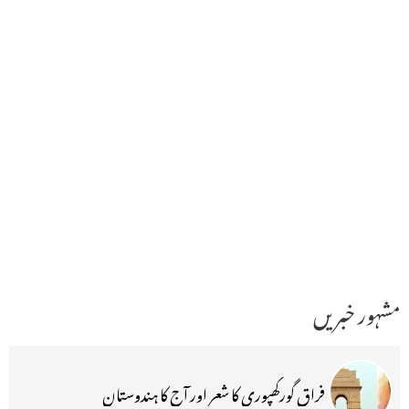
مشہور خبریں
فراق گورکھپوری کا شعر اور آج کا ہندوستان