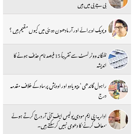
بی جے پی میں ہیں
ویویک اوبرائے اور آر مادھون دوبئی میں کیوں مقیم ہیں ؟
تلنگانہ ووٹر لسٹ سے تقریباً 15 فیصد نام حذف ہونے کا
اندیشہ
راہول گاندھی ‘ پپو یادو اور اودیش پرساد کے خلاف مقدمہ
درج
اداریہ: پی ایم مودی پولیس ایف آئی آر درج کرتے ہوئے
'معاف کرنے' کا دعوی نہیں کرسکتے ہیں۔