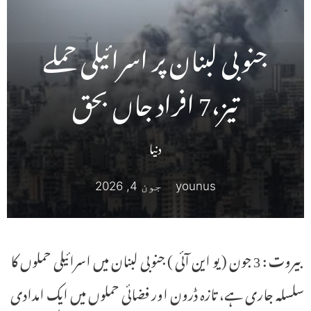
جنوبی لبنان پر اسرائیلی حملے
تیز،7 افراد جاں بحق
دنیا
younus
جون 4, 2026
بیروت : 3 جون ( یو این آئی ) جنوبی لبنان میں اسرائیلی حملوں کا
سلسلہ جاری ہے، تازہ ڈرون اور فضائی حملوں میں ایک امدادی