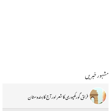
مشہور خبریں
فراق گورکھپوری کا شعر اور آج کا ہندوستان