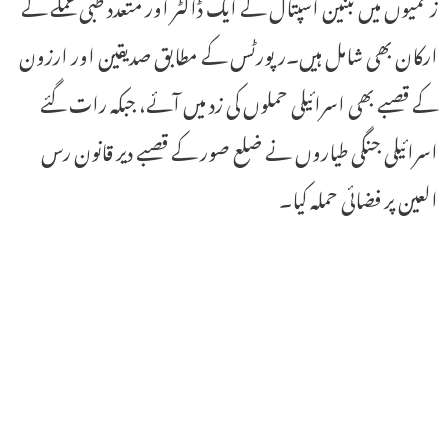
زخمیوں میں تبنین اسپتال کے ایک ڈاکٹر اور متعدد طبی عملے کے
ارکان بھی شامل ہیں۔رپورٹس کے مطابق صدیقین اور ارزون
کے قصبے بھی اسرائیلی حملوں کی زد میں آئے، جبکہ رات گئے
اسرائیلی جنگی طیاروں نے ضلع صور کے قصبے دیر قانون رس
العین پر فضائی حملہ کیا۔