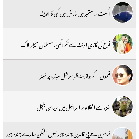
اگست ۔ ستمبر میں بارش میں کمی کا اندیشہ
فوج کی گاڑی اونٹ سے ٹکرا گئی، مسلمان میجر ہلاک
فلموں کے بولڈ مناظر سوشل میڈیا پر شیئر
غزہ سے انخلاء پر اسرائیل میں سیاسی ہلچل
تمام بی جے پی قائدین چندہ چور نہیں ‘ لیکن سارے چندہ چور