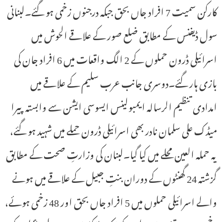
کارکن سمیت 7 افراد جاں بحق جبکہ درجنوں زخمی ہو گئے۔لبنانی
سول ڈیفنس کے مطابق ضلع صور کے علاقے الحوش میں
اسرائیلی ڈرون حملوں کے 2 الگ واقعات میں 6 افراد جان کی
بازی ہار گئے۔دوسری جانب عرب سلیم کے علاقے میں
امدادی تنظیم الرسالہ ایمبولینس ایسوسی ایشن سے وابستہ پیرا
میڈک علی سلمان نادر بھی اسرائیلی ڈرون حملے میں شہید ہو گئے،
یہ حملہ العین محلے میں کیا گیا۔لبنان کی وزارتِ صحت کے مطابق
گزشتہ 24 گھنٹوں کے دوران بنتِ جبیل کے علاقے میں ہونے
والے اسرائیلی حملوں میں 5 افراد جاں بحق اور 48 زخمی ہوئے،