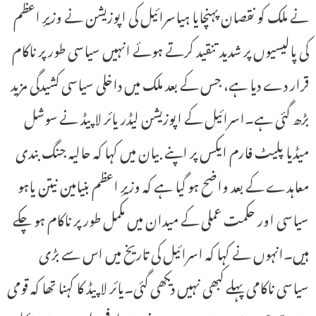
نے ملک کو نقصان پہنچایا ہیاسرائیل کی اپوزیشن نے وزیرِ اعظم
کی پالیسیوں پر شدید تنقید کرتے ہوئے انہیں سیاسی طور پر ناکام
قرار دے دیا ہے، جس کے بعد ملک میں داخلی سیاسی کشیدگی مزید
بڑھ گئی ہے۔اسرائیل کے اپوزیشن لیڈر یائر لاپیڈ نے سوشل
میڈیا پلیٹ فارم ایکس پر اپنے بیان میں کہا کہ حالیہ جنگ بندی
معاہدے کے بعد واضح ہو گیا ہے کہ وزیرِ اعظم بنیامین نیتن یاہو
سیاسی اور حکمت عملی کے میدان میں مکمل طور پر ناکام ہو چکے
ہیں۔انہوں نے کہا کہ اسرائیل کی تاریخ میں اس سے بڑی
سیاسی ناکامی پہلے کبھی نہیں دیکھی گئی۔یائر لاپیڈ کا کہنا تھا کہ قومی