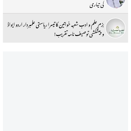
کی تیاری
بزم علم و ادب شعبہ خواتین کا تیسرا ریاستی علمبردار اردو ایواڈ
و پیشکشی توصیف نامہ تقریب!