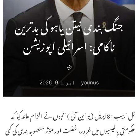
جنگ بندی نیتن یاہو کی بدترین
ناکامی: اسرائیلی اپوزیشن
دنیا
younus
اپریل 9, 2026
تل ابیب : 8اپریل ( یو این آئی ) انہوں نے الزام عائد کیا کہ
حکومتی پالیسیوں میں غرور، غفلت اور مؤثر منصوبہ بندی کی کمی