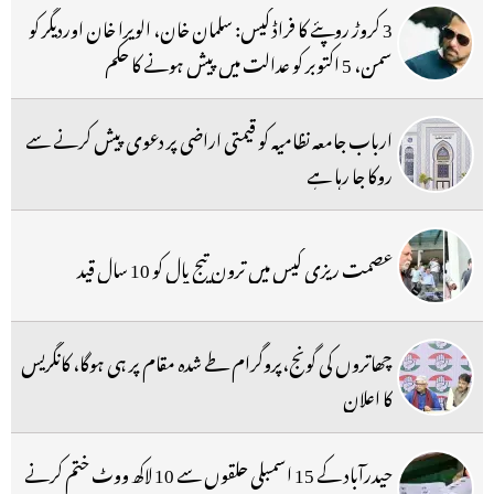
3 کروڑ روپئے کا فراڈ کیس: سلمان خان، الویرا خان اوردیگر کو
سمن، 5 اکتوبر کو عدالت میں پیش ہونے کا حکم
ارباب جامعہ نظامیہ کو قیمتی اراضی پر دعوی پیش کرنے سے
روکا جا رہا ہے
عصمت ریزی کیس میں ترون تیج پال کو 10 سال قید
چھاتروں کی گونج،پروگرام طے شدہ مقام پر ہی ہوگا، کانگریس
کا اعلان
حیدرآباد کے 15 اسمبلی حلقوں سے 10 لاکھ ووٹ ختم کرنے