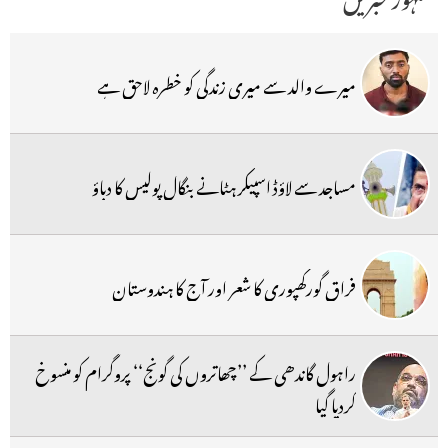
میرے والد سے میری زندگی کو خطرہ لاحق ہے
مساجد سے لاؤڈ اسپیکر ہٹانے بنگال پولیس کا دباؤ
فراق گورکھپوری کا شعر اور آج کا ہندوستان
راہول گاندھی کے ’’چھاتروں کی گونج‘‘ پروگرام کو منسوخ
کردیا گیا