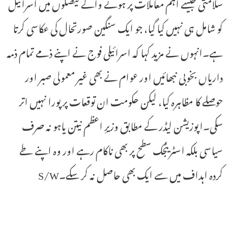
سلامتی جیسے اہم معاملات پر ہونے والے فیصلوں میں اسرائیل
کو شامل ہی نہیں کیا گیا، جو ایک سنگین صورتحال کی عکاسی کرتا
ہے۔انہوں نے مزید کہا کہ اسرائیلی فوج نے اپنے ذمے تمام ذمہ
داریاں بخوبی نبھائیں اور عوام نے بھی غیر معمولی صبر اور
حوصلے کا مظاہرہ کیا، لیکن حکومت ان توقعات پر پورا نہیں اتر
سکی۔اپوزیشن لیڈر کے مطابق وزیرِ اعظم نیتن یاہو نہ صرف
سیاسی بلکہ اسٹریٹجک سطح پر بھی ناکام رہے اور وہ اپنے طے
کردہ اہداف میں سے ایک بھی حاصل نہ کر سکے۔S/W