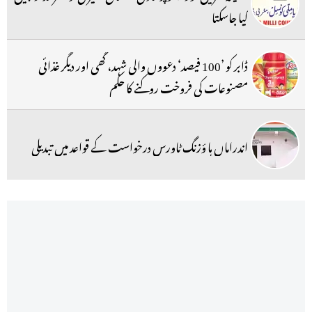
کیا جاسکتا
ڈابر کو ’100 فیصد‘ دعووں والی شہد، گھی اور دیگر غذائی
مصنوعات کی فروخت روکنے کا حکم
اندراماں ہا ؤزنگ ٹاورس درخواست کے قواعد میں تبدیلی