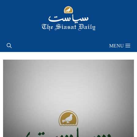
Skip
to
content
MENU