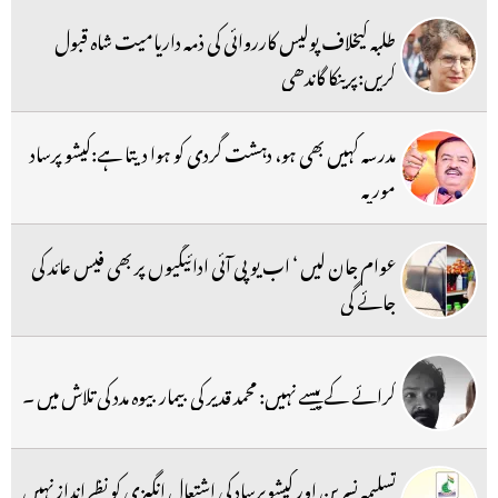
طلبہ کیخلاف پولیس کارروائی کی ذمہ داریامیت شاہ قبول
کریں:پرینکا گاندھی
مدرسہ کہیں بھی ہو، دہشت گردی کو ہوا دیتا ہے:کیشو پرساد
موریہ
عوام جان لیں ‘ اب یو پی آئی ادائیگیوں پر بھی فیس عائد کی
جائے گی
کرائے کے پیسے نہیں: محمد قدیر کی بیمار بیوہ مدد کی تلاش میں ۔
تسلیمہ نسرین اور کیشوپرساد کی اشتعال انگیزی کو نظرانداز نہیں