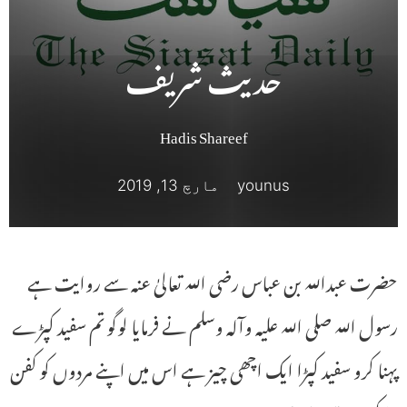
حدیث شریف
Hadis Shareef
younus
مارچ 13, 2019
حضرت عبداللہ بن عباس رضی اللہ تعالیٰ عنہ سے روایت ہے
رسول اللہ صلی اللہ علیہ وآلہ وسلم نے فرمایا لوگو تم سفید کپڑے
پہنا کرو سفید کپڑا ایک اچھی چیز ہے اس میں اپنے مردوں کو کفن