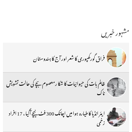
مشہور خبریں
فراق گورکھپوری کا شعر اور آج کا ہندوستان
ظالم بات کی حیوانیات کا شکا رمعصوم بچے کی حالت تشویش
ناک
ایئر انڈیا کا طیارہ ہوا میں اچانک 300 فٹ نیچے آگیا ، 17 افراد
زخمی