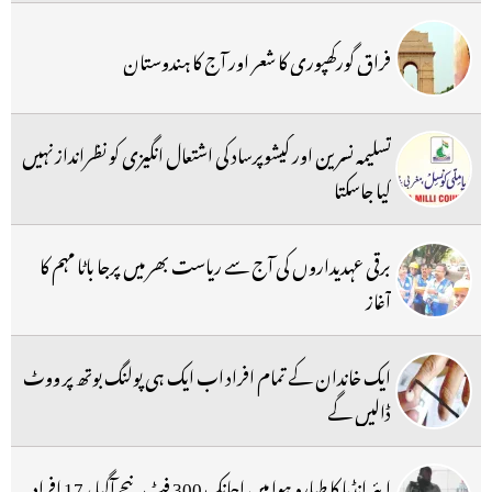
فراق گورکھپوری کا شعر اور آج کا ہندوستان
تسلیمہ نسرین اور کیشوپرساد کی اشتعال انگیزی کو نظرانداز نہیں
کیا جاسکتا
برقی عہدیداروں کی آج سے ریاست بھر میں پرجا باٹا مہم کا
آغاز
ایک خاندان کے تمام افراد اب ایک ہی پولنگ بوتھ پر ووٹ
ڈالیں گے
ایئر انڈیا کا طیارہ ہوا میں اچانک 300 فٹ نیچے آگیا ، 17 افراد