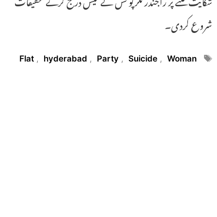
شکایت ملنے پر راجندر نگر پولس نے کیس درج کرکے تحقیقات
شروع کردی۔
Tags
Flat
,
hyderabad
,
Party
,
Suicide
,
Woman