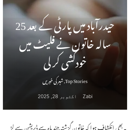
حیدرآباد میں پارٹی کے بعد 25
سالہ خاتون نے فلیٹ میں
خودکشی کر لی
Top Stories
,
شہر کی خبریں
Zabi
اکتوبر 28, 2025
یہ بھی انکشاف ہوا کہ خاتون گزشتہ چند ماہ سے ڈپریشن سے لڑ