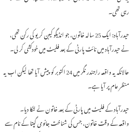
رہی تھی۔
حیدرآباد: ایک 25 سالہ خاتون، جو انڈیگو کیبن کریو کی رکن تھی،
نے حیدرآباد میں نائٹ پارٹی کے بعد فلیٹ میں خودکشی کر لی۔
حالانکہ یہ واقعہ راجندر نگر میں 24 اکتوبر کو پیش آیا تھا لیکن اب یہ
منظر عام پر آیا ہے۔
حیدرآباد کے فلیٹ میں پارٹی کے بعد خاتون نے لٹکا دیا۔
واقعہ کے وقت خاتون، جس کی شناخت جانوی گپتا کے نام سے