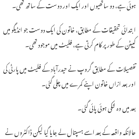
ہوئی ہے، دو ساتھیوں اور ایک اور دوست کے ساتھ تھی۔
ابتدائی تحقیقات کے مطابق، خاتون کی ایک دوست جو انڈیگو میں
کیپٹن کے طور پر کام کرتی ہے، فلیٹ میں موجود تھی۔
تفصیلات کے مطابق گروپ نے حیدرآباد کے فلیٹ میں پارٹی کی
اور بعد ازاں خاتون اپنے کمرے میں چلی گئی۔
بعد میں وہ لٹکی ہوئی پائی گئی۔
حالانکہ واقعہ کے بعد اسے ہسپتال لے جایا گیا لیکن ڈاکٹروں نے