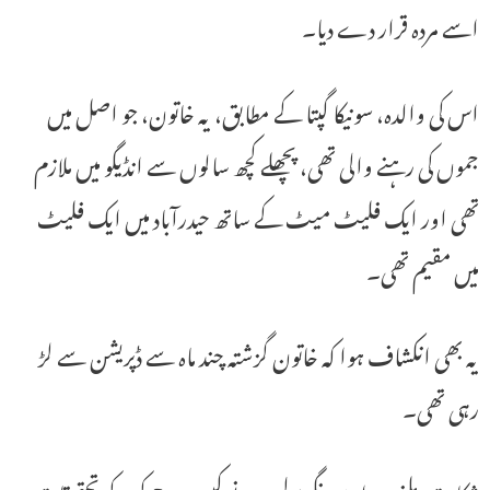
اسے مردہ قرار دے دیا۔
اس کی والدہ، سونیکا گپتا کے مطابق، یہ خاتون، جو اصل میں
جموں کی رہنے والی تھی، پچھلے کچھ سالوں سے انڈیگو میں ملازم
تھی اور ایک فلیٹ میٹ کے ساتھ حیدرآباد میں ایک فلیٹ
میں مقیم تھی۔
یہ بھی انکشاف ہوا کہ خاتون گزشتہ چند ماہ سے ڈپریشن سے لڑ
رہی تھی۔