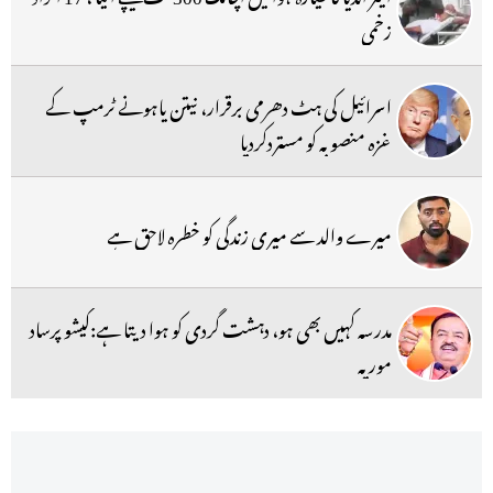
زخمی
اسرائیل کی ہٹ دھرمی برقرار، نیتن یاہونے ٹرمپ کے
غزہ منصوبہ کو مستردکردیا
میرے والد سے میری زندگی کو خطرہ لاحق ہے
مدرسہ کہیں بھی ہو، دہشت گردی کو ہوا دیتا ہے:کیشو پرساد
موریہ