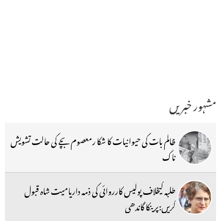
مشہور خبریں
ظالم بات کی حیوانیات کا شکا رمعصوم بچے کی حالت تشویش
ناک
طلبہ کیخلاف پولیس کارروائی کی ذمہ داریامیت شاہ قبول
کریں:پرینکا گاندھی