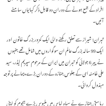
افراد کے جمع ہونے کے دوران دو قابل ذکر کہانیاں سامنے
آئیں۔
تہران: شیراز سے تعلق رکھنے والی ایک کمزور بزرگ خاتون اور
ایک 99 سالہ بزرگ عالم ان سوگواروں میں شامل تھے جنہوں
نے پیر 6 جولائی کو تہران میں ایران کے مرحوم سپریم لیڈر، سید
علی خامنہ ای کے جلوس جنازہ کے دوران بڑے پیمانے پر توجہ
مبذول کروائی۔
ریاستی جنازے نے سیاہ لباس میں ملبوس بڑے ہجوم کو اپنی