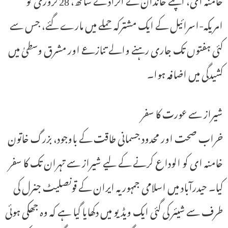
امریکہ-اسرائیل کے ایک مشترکہ حملے میں مارے گئے، جس سے
کئی ہفتوں تک جاری رہنے والے تنازعے اور مشرق وسطیٰ میں
کشیدگی میں اضافہ ہوا۔
شیراز سے عورت کا سفر
خراب صحت اور محدود جسمانی طاقت کے باوجود، بزرگ خاتون
خامنہ ای کو الوداع کرنے کے لیے شیراز سے تہران تک کا سفر
کیا۔ حیدرآباد میں اسلامی جمہوریہ ایران کے قونصلیٹ جنرل کی
طرف سے شیئر کی گئی ایک ویڈیو میں دکھایا گیا ہے کہ وہ جھکی ہوئی