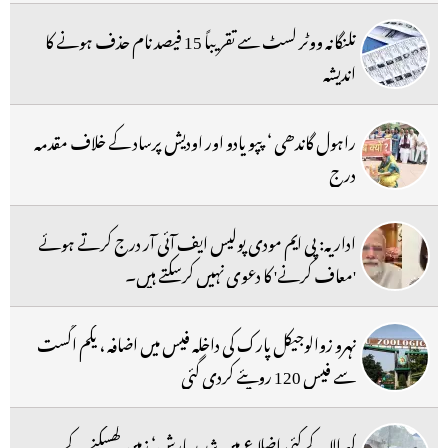
تلنگانہ ووٹر لسٹ سے تقریباً 15 فیصد نام حذف ہونے کا
اندیشہ
راہول گاندھی ‘ پپو یادو اور اودیش پرساد کے خلاف مقدمہ
درج
اداریہ: پی ایم مودی پولیس ایف آئی آر درج کرتے ہوئے
'معاف کرنے' کا دعوی نہیں کرسکتے ہیں۔
نہرو زوالوجیکل پارک کی داخلہ فیس میں اضافہ ، یکم اگست
سے فیس 120 روپئے کردی گئی
کیرالا کے کئی اضلاع میں شدید بارش‘ زمین کھسکنے کے