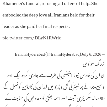
Khamenei's funeral, refusing all offers of help. She
embodied the deep love all Iranians held for their
leader as she paid her final respects.
pic.twitter.com/DLyN1RWrlq
July 6, 2026
— Iran In Hyderabad (@IraninHyderabad)
بزرگ مولوی
ایران کی فارس نیوز ایجنسی کی طرف سے جاری کردہ ایک اور
وسیع پیمانے پر شیئر کی گئی ویڈیو میں ایران کی گارڈین کونسل کے
99 سالہ سکریٹری آیت اللہ احمد جنتی کو معاونین کی حمایت کے