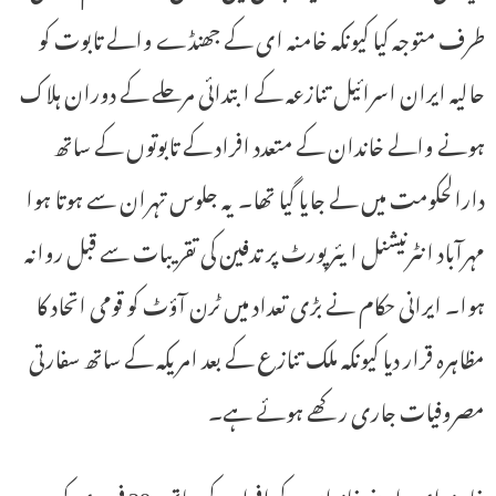
طرف متوجہ کیا کیونکہ خامنہ ای کے جھنڈے والے تابوت کو
حالیہ ایران اسرائیل تنازعہ کے ابتدائی مرحلے کے دوران ہلاک
ہونے والے خاندان کے متعدد افراد کے تابوتوں کے ساتھ
دارالحکومت میں لے جایا گیا تھا۔ یہ جلوس تہران سے ہوتا ہوا
مہرآباد انٹرنیشنل ایئرپورٹ پر تدفین کی تقریبات سے قبل روانہ
ہوا۔ ایرانی حکام نے بڑی تعداد میں ٹرن آؤٹ کو قومی اتحاد کا
مظاہرہ قرار دیا کیونکہ ملک تنازع کے بعد امریکہ کے ساتھ سفارتی
مصروفیات جاری رکھے ہوئے ہے۔
خامنہ ای، اپنے خاندان کے افراد کے ساتھ، 28 فروری کو