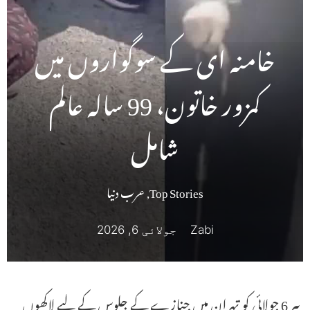
خامنہ ای کے سوگواروں میں
کمزور خاتون، 99 سالہ عالم
شامل
Top Stories
,
عرب دنیا
Zabi
جولائی 6, 2026
پیر 6 جولائی کو تہران میں جنازے کے جلوس کے لیے لاکھوں