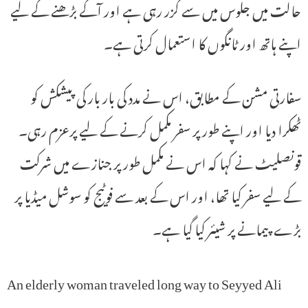
حالت میں جلوس میں سے گزر رہی ہے اور آگے بڑھنے کے لیے
اپنے ہاتھ اور ٹانگوں کا استعمال کرتی ہے۔
سفارتی مشن کے مطابق، اس نے مدد کی بار بار کی پیشکش کو
ٹھکرا دیا اور اپنے طور پر سفر مکمل کرنے کے لیے پرعزم رہی۔
قونصلیٹ نے کہا کہ اس نے مکمل طور پر جنازے میں شرکت
کے لیے سفر کیا تھا، اور اس کے بعد سے فوٹیج کو سوشل میڈیا پر
بڑے پیمانے پر شیئر کیا گیا ہے۔
An elderly woman traveled long way to Seyyed Ali