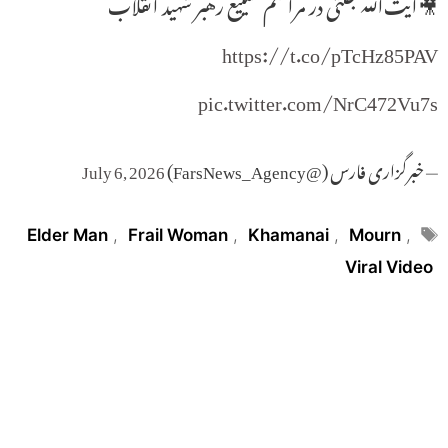
🎥آیت‌الله جنتی در مراسم تشییع رهبر شهید انقلاب
https://t.co/pTcHz85PAV
pic.twitter.com/NrC472Vu7s
— خبرگزاری فارس (@FarsNews_Agency)
July 6, 2026
Tags
Elder Man
,
Frail Woman
,
Khamanai
,
Mourn
,
Viral Video