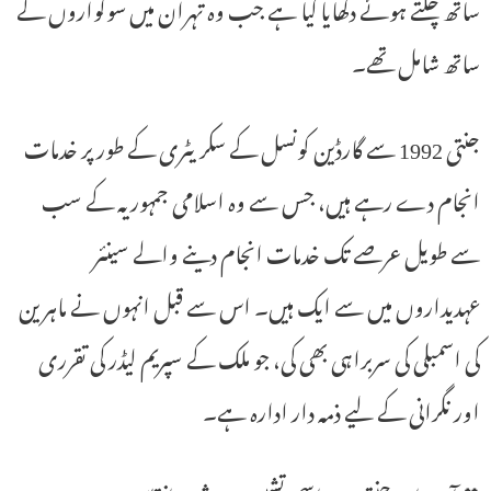
ساتھ چلتے ہوئے دکھایا گیا ہے جب وہ تہران میں سوگواروں کے
ساتھ شامل تھے۔
جنتی 1992 سے گارڈین کونسل کے سکریٹری کے طور پر خدمات
انجام دے رہے ہیں، جس سے وہ اسلامی جمہوریہ کے سب
سے طویل عرصے تک خدمات انجام دینے والے سینئر
عہدیداروں میں سے ایک ہیں۔ اس سے قبل انہوں نے ماہرین
کی اسمبلی کی سربراہی بھی کی، جو ملک کے سپریم لیڈر کی تقرری
اور نگرانی کے لیے ذمہ دار ادارہ ہے۔