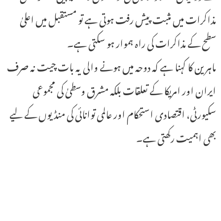
مذاکرات میں مثبت پیش رفت ہوتی ہے تو مستقبل میں اعلیٰ
سطح کے مذاکرات کی راہ ہموار ہو سکتی ہے۔
ماہرین کا کہنا ہے کہ دوحہ میں ہونے والی یہ بات چیت نہ صرف
ایران اور امریکا کے تعلقات بلکہ مشرق وسطیٰ کی مجموعی
سکیورٹی، اقتصادی استحکام اور عالمی توانائی کی منڈیوں کے لیے
بھی اہمیت رکھتی ہے۔