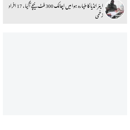
ایئر انڈیا کا طیارہ ہوا میں اچانک 300 فٹ نیچے آگیا ، 17 افراد
زخمی