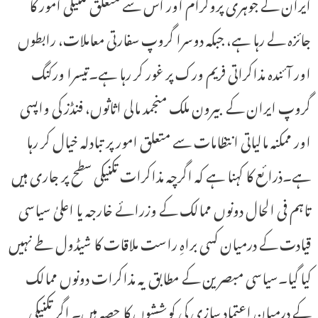
ایران کے جوہری پروگرام اور اس سے متعلق تکنیکی امور کا
جائزہ لے رہا ہے، جبکہ دوسرا گروپ سفارتی معاملات، رابطوں
اور آئندہ مذاکراتی فریم ورک پر غور کر رہا ہے۔تیسرا ورکنگ
گروپ ایران کے بیرون ملک منجمد مالی اثاثوں، فنڈز کی واپسی
اور ممکنہ مالیاتی انتظامات سے متعلق امور پر تبادلہ خیال کر رہا
ہے۔ذرائع کا کہنا ہے کہ اگرچہ مذاکرات تکنیکی سطح پر جاری ہیں
تاہم فی الحال دونوں ممالک کے وزرائے خارجہ یا اعلیٰ سیاسی
قیادت کے درمیان کسی براہِ راست ملاقات کا شیڈول طے نہیں
کیا گیا۔سیاسی مبصرین کے مطابق یہ مذاکرات دونوں ممالک
کے درمیان اعتماد سازی کی کوششوں کا حصہ ہیں۔ اگر تکنیکی