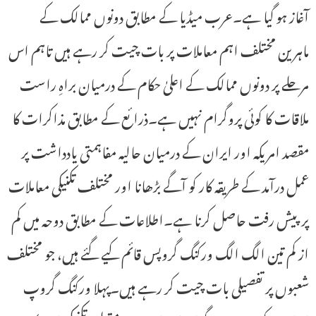
آغاز ہو گیا ہے۔عرب میڈیا کے مطابق دونوں ممالک کے
ماہرین مختلف اہم معاملات پر بات چیت کر رہے ہیں تاہم اس
مرحلے پر دونوں ممالک کے اعلیٰ حکام کے درمیان براہِ راست
ملاقات کا کوئی پروگرام نہیں ہے۔ذرائع کے مطابق مذاکرات کا
مقصد امریکہ اور ایران کے درمیان حالیہ مفاہمتی یادداشت پر
عمل درآمد کے طریقہ کار کو آگے بڑھانا اور مختلف تکنیکی معاملات
پر پیش رفت حاصل کرنا ہے۔اطلاعات کے مطابق دوحہ میں کم
از کم تین الگ الگ ورکنگ گروپس قائم کیے گئے ہیں، جو مختلف
شعبوں پر تفصیلی بات چیت کر رہے ہیں۔پہلا ورکنگ گروپ