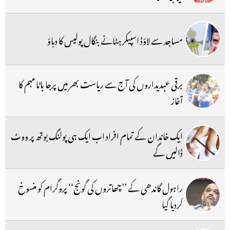
مساجد سے لاؤڈ اسپیکر ہٹانے بنگال پولیس کا دباؤ
برقی عہدیداروں کی آج سے ریاست بھر میں پرجا باٹا مہم کا
آغاز
ایک خاندان کے تمام افراد اب ایک ہی پولنگ بوتھ پر ووٹ
ڈالیں گے
راہول گاندھی کے ’’چھاتروں کی گونج‘‘ پروگرام کو منسوخ
کردیا گیا