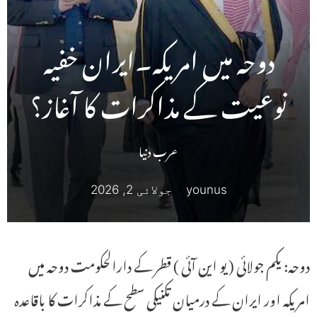
دوحہ میں امریکہ۔ایران خفیہ
نوعیت کے مذاکرات کا آغاز؟
عرب دنیا
younus
جولائی 2, 2026
دوحہ: یکم جولائی ( یو این آئی ) قطر کے دارالحکومت دوحہ میں
امریکہ اور ایران کے درمیان تکنیکی سطح کے مذاکرات کا باقاعدہ