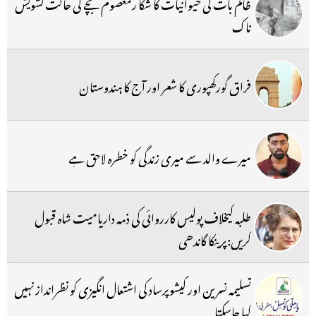
ظالم بات کی حیوانیات کا شکا رمعصوم بچے کی حالت تشویش
ناک
فراق گورکھپوری کا شعر اور آج کا ہندوستان
میرے والد سے میری زندگی کو خطرہ لاحق ہے
طلبہ کیخلاف پولیس کارروائی کی ذمہ داریامیت شاہ قبول
کریں:پرینکا گاندھی
تسلیمہ نسرین اور کیشوپرساد کی اشتعال انگیزی کو نظرانداز نہیں
کیا جاسکتا