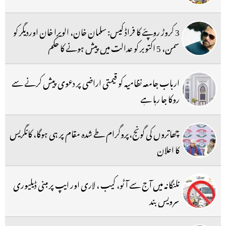
3 کروڑ روپئے کا فراڈ کیس: سلمان خان، الویرا خان اوردیگر کو
سمن، 5 اکتوبر کو عدالت میں پیش ہونے کا حکم
ارباب جامعہ نظامیہ کو قیمتی اراضی پر دعوی پیش کرنے سے
روکا جا رہا ہے
چھاتروں کی گونج،پروگرام طے شدہ مقام پر ہی ہوگا، کانگریس
کا اعلان
تلنگانہ میں آج سے آٹو، کیب ، لاری اور ایپ پر مبنی ڈیلیوری
سرویس بند