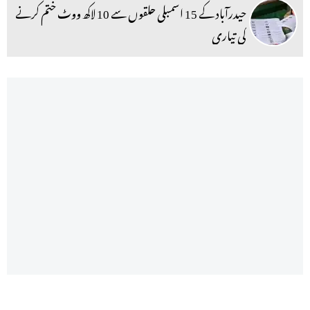
حیدرآباد کے 15 اسمبلی حلقوں سے 10 لاکھ ووٹ ختم کرنے
کی تیاری