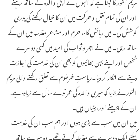
مریم النور کا کہنا ہے کہ انہوں نے اپنی والدہ کے ساتھ رہنے
اور ان کی تمام نقل و حرکت میں ان کا خیال رکھنے کی پوری
کوشش کی۔ میں رہائش گاہ، حرم اور مشاعر مقدسہ میں ان کے
ساتھ رہی۔ میں نے اجر و ثواب کی امید میں کسی دوسرے
شخص اور اپنے بہن بھائیوں کو بھی ان کی خدمت کی اجازت
دینے سے انکار کر دیا۔ریاستِ خرطوم سے تعلق رکھنے والی مریم
النور نے بتایا کہ میری والدہ کی عمر نوے سال سے زیادہ ہے،
ان کے 9 بیٹے اور بیٹیاں ہیں۔
میں ان میں سب سے بڑی ہوں اور ہم سب ان کی خدمت
کیلئے ایک دوسرے سے مقابلہ کرتے تھے۔ وہ میرے ساتھ