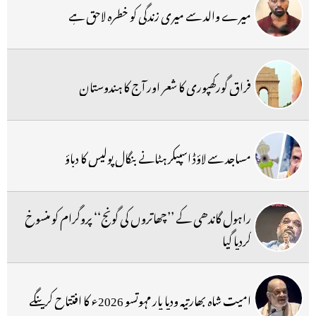
میرے والد سے میری زندگی کو خطرہ لاحق ہے
فراق گورکھپوری کا شعر اور آج کا ہندوستان
مساجد سے لاؤڈ اسپیکر ہٹانے بنگال پولیس کا دباؤ
راہول گاندھی کے ’’چھاتروں کی گونج‘‘ پروگرام کو منسوخ
کردیا گیا
امیت شاہ بھارتیہ ودیا پار مہوتسو 2026ء کا افتتاح کرینگے