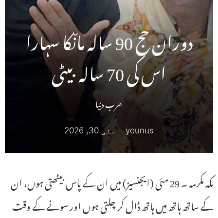
دوران حج 90 سالہ ماںکا سہارا
اس کی 70 سالہ بیٹی
عرب دنیا
younus
مئی 30, 2026
مکہ مکرمہ ۔ 29 مئی (ایجنسیز) میں ان کے پاس بیٹھتی ہوں، ان
کے ساتھ ہاتھ میں ہاتھ ڈال کر چلتی ہوں اور سونے کے وقت