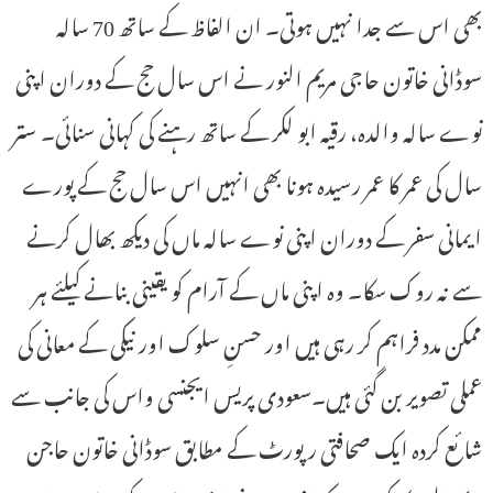
بھی اس سے جدا نہیں ہوتی۔ ان الفاظ کے ساتھ 70 سالہ
سوڈانی خاتون حاجی مریم النور نے اس سال حج کے دوران اپنی
نوے سالہ والدہ، رقیہ ابو لکر کے ساتھ رہنے کی کہانی سنائی۔ ستر
سال کی عمر کا عمر رسیدہ ہونا بھی انہیں اس سال حج کے پورے
ایمانی سفر کے دوران اپنی نوے سالہ ماں کی دیکھ بھال کرنے
سے نہ روک سکا۔ وہ اپنی ماں کے آرام کو یقینی بنانے کیلئے ہر
ممکن مدد فراہم کر رہی ہیں اور حسنِ سلوک اور نیکی کے معانی کی
عملی تصویر بن گئی ہیں۔سعودی پریس ایجنسی واس کی جانب سے
شائع کردہ ایک صحافتی رپورٹ کے مطابق سوڈانی خاتون حاجن