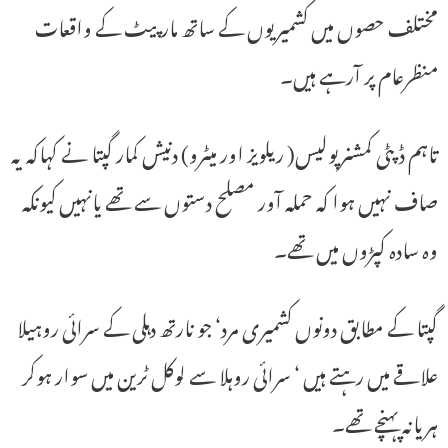
مختلف حصوں میں کشمیریوں کے ساتھ مارپیٹ کے واقعات
منظرعام پر آرہے ہیں۔
تاہم ڈپٹی کمشنرپولیس( ریلویز اور میٹرو) دنیش کمار گپتا نے کہاکہ یہ
صاف نہیں ہوا کہ حملہ آور مصلح دستوں سے تھے یانہیں کیونکہ
وہ سادہ کپڑوں میں تھے۔
گپتا کے مطابق دونوں کشمیری مرد‘ جو نارتھ دہلی کے سرائی روہیلا
علاقے میں رہتے ہیں ‘ سرائی روہلا سے لوکل ٹرین میں سوار ہوکر
ہریانہ پہنچے تھے۔