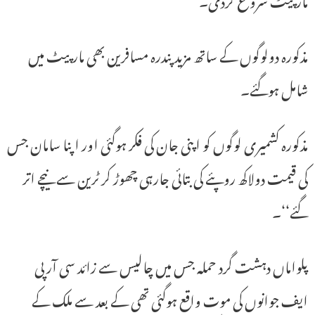
مذکورہ دولوگوں کے ساتھ مزید پندرہ مسافرین بھی مارپیٹ میں
شامل ہوگئے۔
مذکورہ کشمیری لوگوں کو اپنی جان کی فکر ہوگئی اور اپنا سامان جس
کی قیمت دولاکھ روپئے کی بتائی جارہی چھوڑ کر ٹرین سے نیچے اتر
گئے‘‘۔
پلواماں دہشت گرد حملہ جس میں چالیس سے زائد سی آر پی
ایف جوانوں کی موت واقع ہوگئی تھی کے بعد سے ملک کے