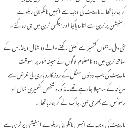
کر جارہاتھا ۔ مارپیٹ کی وجہہ سے انہیں نانگولائی ریلوے
اسٹیشن پر ٹرین سے اتاردیاگیا اور بیگس ٹرین میں ہی رہ گئے۔
نئی دہلی۔جموں کشمیر سے تعلق رکھنے والے دو شال وینڈرس کے
ساتھ ٹرین میں دو نامعلوم لوگوں نے مبینہ طور پر اسوقت
مارپیٹ کی جب دونوں منگل کے روز کاروباری لی غرض سے
ہریانہ کے سامپلا جارہے تھے۔مذکورہ شخص کشمیری شال او
رسوٹس سے بھری تین بیاگ لے کر جارہاتھا ۔
مارپیٹ کی وجہہ سے انہیں نانگولائی ریلوے اسٹیشن پر ٹرین سے