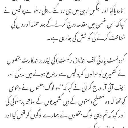
اتاردیاگیا اور بیگس ٹرین میں ہی رہ گئے۔دہلی ریلوے پولیس نے
کہاکہ اس ضمن میں مقدمہ درج کرنے کے بعد حملہ آوروں کی
شناخت کرنے کی کوشش کی جارہی ہے۔
کمیونسٹ پارٹی آف انڈیا( مارکسٹ) کی لیڈر براندکارت جنھوں
نے کشمیری نوجوانوں کو پولیس سے رجوع ہونے میں مدد کی اور
ایف آئی آر درج کرائی نے کہاکہ’’دو لوگ جنھوں نے دعوی
کیاتھا کہ وہ مصلح دستوں کے ہیں کشمیریوں کے ساتھ بدسلوکی کی
اور کہاکہ تم وہی لوگ جنھوں نے ہمارے لوگوں کو قتل کیااور
مارپیٹ شروع کردی۔