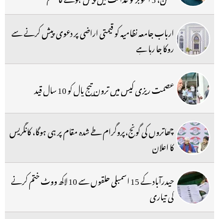
ارباب جامعہ نظامیہ کو قیمتی اراضی پر دعوی پیش کرنے سے
روکا جا رہا ہے
عصمت ریزی کیس میں ترون تیج پال کو 10 سال قید
چھاتروں کی گونج،پروگرام طے شدہ مقام پر ہی ہوگا، کانگریس
کا اعلان
حیدرآباد کے 15 اسمبلی حلقوں سے 10 لاکھ ووٹ ختم کرنے
کی تیاری