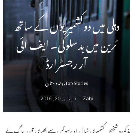
دہلی میں دوکشمیریوں کے ساتھ
ٹرین میں بدسلوکی۔ ایف ائی
آر رجسٹرارڈ
Top Stories
,
ہندوستان
Zabi
فروری 20, 2019
مذکورہ شخص کشمیری شال او رسوٹس سے بھری تین بیاگ لے