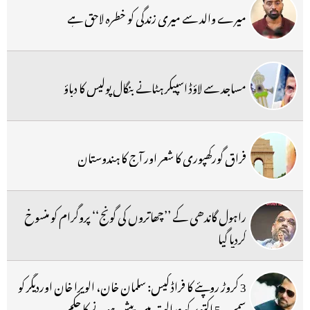
میرے والد سے میری زندگی کو خطرہ لاحق ہے
مساجد سے لاؤڈ اسپیکر ہٹانے بنگال پولیس کا دباؤ
فراق گورکھپوری کا شعر اور آج کا ہندوستان
راہول گاندھی کے ’’چھاتروں کی گونج‘‘ پروگرام کو منسوخ
کردیا گیا
3 کروڑ روپئے کا فراڈ کیس: سلمان خان، الویرا خان اوردیگر کو
سمن، 5 اکتوبر کو عدالت میں پیش ہونے کا حکم