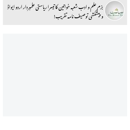
بزم علم و ادب شعبہ خواتین کا تیسرا ریاستی علمبردار اردو ایواڈ
و پیشکشی توصیف نامہ تقریب!