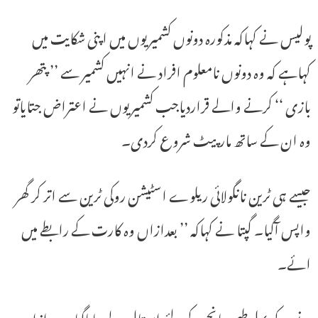
پولیس نے کہاکہ مذکورہ دونوں کشمیریوں میں اپنی شکایت میں
کہاہے کہ وہ دونوں نامعلوم افراد نے انہیں کشمیر سے ’’ پتھر
بازی ‘‘ کرنے والے قراردیاجب کشمیریوں نے اعتراض جتایاتو
وہ ان کے ساتھ مارپیٹ شروع کردی۔
جیسے ہی ٹرین نانگولائی ریلوے اسٹیشن روکی ٹرین سے اتر کر گھر
واپس آگیا۔ گپتا نے کہاکہ ’’ بعدازاں وہ کارت کے رابطے میں
ائے۔
دونوں کو پہلے طبی جانچ کے لئے اسپتال لے جایاگیا ۔ بعدازاں