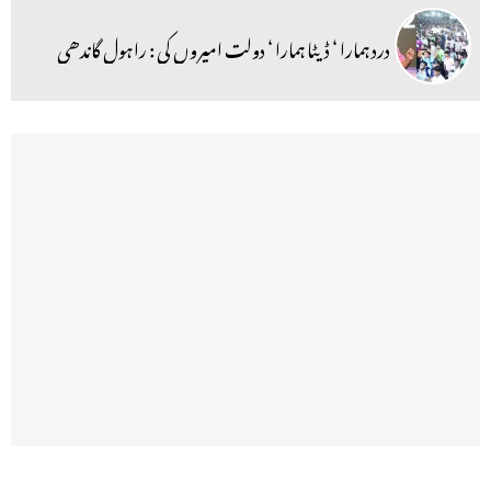
درد ہمارا ‘ ڈیٹا ہمارا ‘ دولت امیروں کی : راہول گاندھی