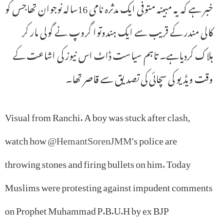
خبر ہے کہ یہ مبینہ متوفی ایک مدثرہ نامی 16سالہ نوجوان تھاجس کو
کالی مندر کے قریب سے ایک ہندوتوا گروپ نے گولی مار کر
ہلاک کردیاہے۔ تاہم سیاست ڈاٹ اس نیوز کی اشاعت کے
وقت ویڈیو کی سچائی کی تصدیق سے قاصر تھا۔
Visual from Ranchi. A boy was stuck after clash,
watch how
@HemantSorenJMM
's police are
throwing stones and firing bullets on him. Today
Muslims were protesting against impudent comments
on Prophet Muhammad P.B.U.H by ex BJP