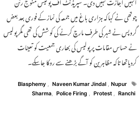
انہیں اجازت نہیں دی۔ سپریڈنٹ آف پولیس منوج رتن
چوتھی نے کہاکہ ہزاری باغ میں جمعہ کی نماز کے فوری بعد بعض
گروپس نے شہر کی طرف مارچ کرنے کی کوشش کی تھی مگر پولیس
نے حساس مقامات پر پولیس کی بھاری جمعیت کو تعینات
کردیاتھا تاکہ مظاہرین کو آگے بڑھنے سے روکا جاسکے۔
Tags
Blasphemy
,
Naveen Kumar Jindal
,
Nupur
Sharma
,
Police Firing
,
Protest
,
Ranchi