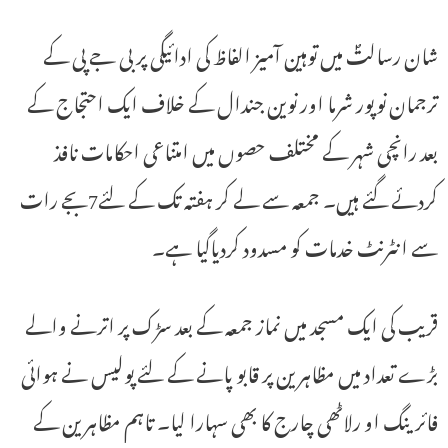
شان رسالتؐ میں توہین آمیز الفاظ کی ادائیگی پر بی جے پی کے
ترجمان نوپور شرما اور نوین جندال کے خلاف ایک احتجاج کے
بعد رانچی شہر کے مختلف حصوں میں امتناعی احکامات نافذ
کردئے گئے ہیں۔ جمعہ سے لے کر ہفتہ تک کے لئے7بجے رات
سے انٹرنٹ خدمات کو مسدود کردیاگیا ہے۔
قریب کی ایک مسجد میں نماز جمعہ کے بعد سڑک پر اترنے والے
بڑے تعداد میں مظاہرین پر قابو پانے کے لئے پولیس نے ہوائی
فائرینگ او رلاٹھی چارج کا بھی سہارا لیا۔ تاہم مظاہرین کے