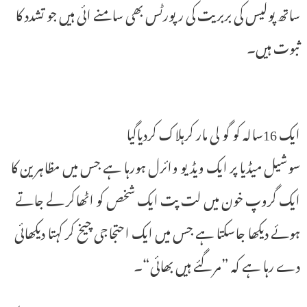
ساتھ پولیس کی بربریت کی رپورٹس بھی سامنے ائی ہیں جو تشدد کا
ثبوت ہیں۔
ایک 16سالہ کو گو لی مار کرہلاک کردیاگیا
سوشیل میڈیا پر ایک ویڈیو وائرل ہورہا ہے جس میں مظاہرین کا
ایک گروپ خون میں لت پت ایک شخص کو اٹھاکر لے جاتے
ہوئے دیکھا جاسکتا ہے جس میں ایک احتجاجی چیخ کر کہتا دیکھائی
دے رہا ہے کہ ”مر گئے ہیں بھائی“۔