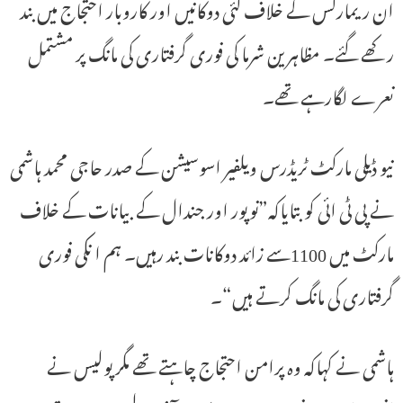
ان ریمارکس کے خلاف کئی دوکانیں اور کاروبار احتجاج میں بند
رکھے گئے۔ مظاہرین شرما کی فوری گرفتاری کی مانگ پر مشتمل
نعرے لگارہے تھے۔
نیو ڈیلی مارکٹ ٹریڈرس ویلفیر اسوسیشن کے صدر حاجی محمد ہاشمی
نے پی ٹی ائی کو بتایاکہ”نوپور اور جندال کے بیانات کے خلاف
مارکٹ میں 1100سے زائد دوکانات بند رہیں۔ ہم ا نکی فوری
گرفتاری کی مانگ کرتے ہیں“۔
ہاشمی نے کہاکہ وہ پرامن احتجاج چاہتے تھے مگر پولیس نے