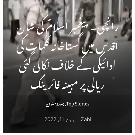
رانچی۔ پیغمبر اسلامؐ کی شان
اقدس میں گستاخانہ کلمات کی
ادائیگی کے خلاف نکالی گئی
ریالی پر مبینہ فائرینگ
Top Stories
,
ہندوستان
Zabi
جون 11, 2022