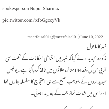
spokesperson Nupur Sharma.
pic.twitter.com/xfbGgccyVk
June 10, 2022
— meerfaisal01 (@meerfaisal01)
شہر کا ماحول
مذکورہ عہدیدار نے کہاکہ شہر میں امتناعی احکامات کے تحت سی
آر پی سی کی دفعہ144متاثرہ علاقوں میں نافذ کردیاگیا ہے۔ پولیس
عہدیداروں کے بموجب صبح سے ہی احتجاج کا سلسلہ جاری تھا
او راس میں شدت نماز جمعہ کے بعد پیدا ہوئی۔