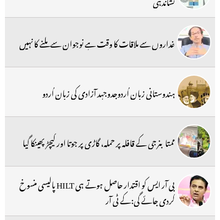
نشاندہی
غداروں سے ملاقات کا وقت ہے نوجوان سے ملنے کا نہیں
ہندوستانی زبان اُردوجدوجہد آزادی کی زبان اُردو
ممتا بنرجی کے قافلہ پر حملہ، گاڑی پر جوتا اور کیچڑ پھینکا گیا
بی آر ایس کو اقتدار حاصل ہوتے ہی HILT پالیسی منسوخ
کردی جائے گی:کے ٹی آر