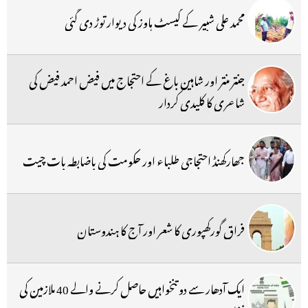
محمد علی شبیر کے گیسٹ ہاوز کی دیوار توڑ دی گئی
جنتر منتر اور شاہین باغ کے احتجاج میں فیض احمد فیض کی
شاعری کا کلیدی کردار
جھارکھنڈ احتجاجی طلباء اور حکومت کی باضابطہ بات چیت
فراق گورکھپوری کا شعر اور آج کا ہندوستان
ایک آدھار سے دو تنخواہیں حاصل کرنے والے 40 ملازمین کی