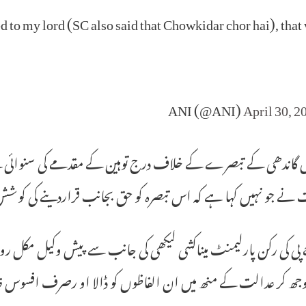
 to my lord (SC also said that Chowkidar chor hai), that
April 30, 2
 گاندھی کے تبصرے کے خلاف درج توہین کے مقدمے کی سنوائی ک
 نے جو نہیں کہا ہے کہ اس تبصرہ کو حق بجانب قراردینے کی کوش
پی کی رکن پارلیمنٹ میناکشی لیکھی کی جانب سے پیش وکیل مکل روہ
وجھ کر عدالت کے منھ میں ان الفاظوں کو ڈالا او رصرف افسوس ظ