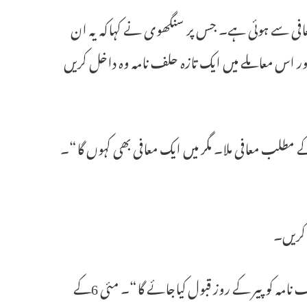
افی سے ہوئی ہے۔ جس پر سنگھوی نے کہاکہ یہ ان
 اس معاملے میں ایک تازہ حلف نامہ وہ داخل کریں
طلب معافی ملا۔ مگر میں ایک معافی بھی کہوں گا“۔
 کریں۔
انہیں حلف نامہ داخل کرنے کا موقع دیاجائے گا۔ اس طرح کے کسی حلف نامہ کوپیر کے روز قبول کیاجائے گا“۔ مئی 6کے