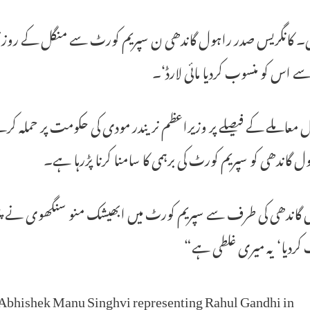
لی۔ کانگریس صدر راہول گاندھی ن سپریم کورٹ سے منگل کے روز توہ
ے اس کو منسوب کردیا مائی لارڈ‘۔
ل معاملے کے فیصلے پر وزیراعظم نریندر مودی کی حکومت پر حملہ
ول گاندھی کو سپریم کورٹ کی برہمی کا سامنا کرنا پڑرہا ہے۔
 گاندھی کی طرف سے سپریم کورٹ میں ابھیشک منو سنگھوی نے پیش 
کردیا‘ یہ میری غلطی ہے“
 Abhishek Manu Singhvi representing Rahul Gandhi in