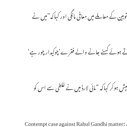
ین کے معاملے میں معافی مانگی اور کہاکہ”میں نے
 کرتے ہوئے کسنے جانے والے فقرے’چوکیدار چور ہے‘
ہوکر کہاکہ ”مائی لارڈ میں نے غلطی سے اس کو
Contempt case against Rahul Gandhi matter: