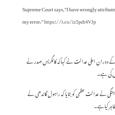
Supreme Court says,"I have wrongly attributed
my error."
https://t.co/iz5pdt4VJp
ے دوران اعلی عدالت نے کہاکہ کانگریس صدر نے
ش کی ہے۔
تگی نے عدالت عظمی کو بتایا کہ راہول گاندھی نے
اہر کیاہے۔