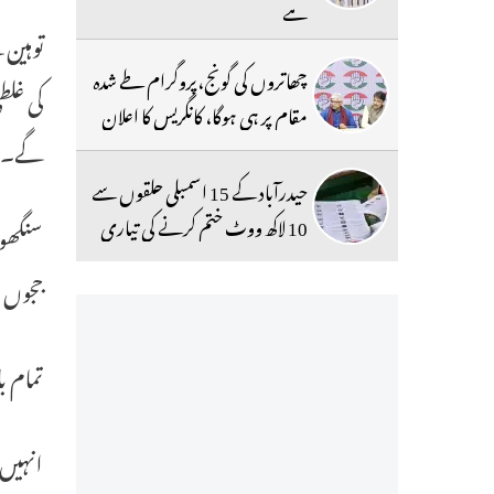
ہے
توہین
چھاتروں کی گونج،پروگرام طے شدہ
کی غل
مقام پر ہی ہوگا، کانگریس کا اعلان
گے۔
حیدرآباد کے 15 اسمبلی حلقوں سے
10 لاکھ ووٹ ختم کرنے کی تیاری
سنگھو
ججوں 
تمام ب