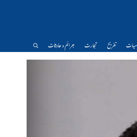
سیات
تفریح
تجارت
جرائم و حادثات