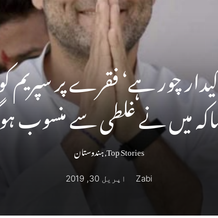
دار چور ہے‘ فقرے پر سپریم کو
اکہ میں نے غلطی سے منسوب ہوگ
Top Stories
,
ہندوستان
Zabi
اپریل 30, 2019