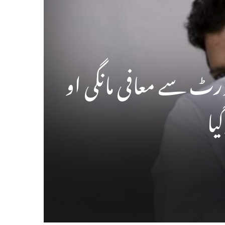
رٹ سے معافی مانگی او
یا