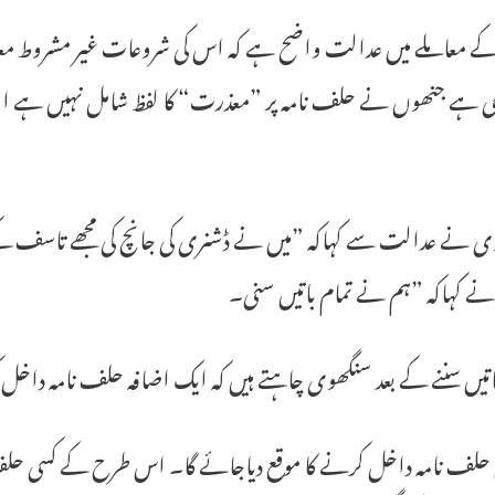
 کے معاملے میں عدالت واضح ہے کہ اس کی شروعات غیر مشروط مع
طی ہے جنھوں نے حلف نامہ پر ”معذرت“ کا لفظ شامل نہیں ہے اور
ی نے عدالت سے کہاکہ ”میں نے ڈشنری کی جانچ کی مجھے تاسف کے م
نے کہاکہ ”ہم نے تمام باتیں سنی۔
اتیں سننے کے بعد سنگھوی چاہتے ہیں کہ ایک اضافہ حلف نامہ داخل