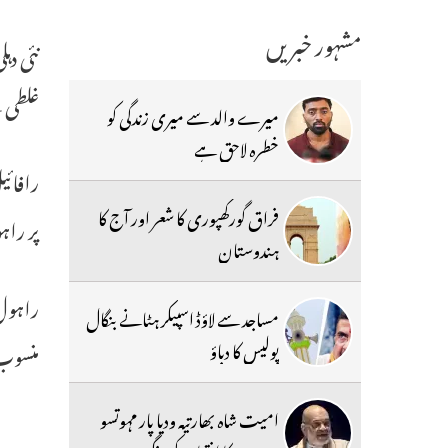
مشہور خبریں
نئی دہ
غلطی س
میرے والد سے میری زندگی کو
خطرہ لاحق ہے
رافائی
فراق گورکھپوری کا شعر اور آج کا
پر راہ
ہندوستان
راہول
مساجد سے لاؤڈ اسپیکر ہٹانے بنگال
پولیس کا دباؤ
منسوب 
امیت شاہ بھارتیہ ودیا پار مہوتسو