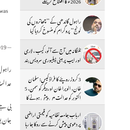
2026ء کا افتتاح کرینگے
 was
راہول گاندھی کے ’’چھاتروں کی
گونج‘‘ پروگرام کو منسوخ کردیا گیا
019
— ANI (@ANI)
تلنگانہ میں آج سے آٹو، کیب ، لاری
اور ایپ پر مبنی ڈیلیوری سرویس بند
راہول
3 کروڑ روپئے کا فراڈ کیس: سلمان
عدالت
خان، الویرا خان اوردیگر کو سمن، 5
اکتوبر کو عدالت میں پیش ہونے کا
بی جے 
حکم
ارباب جامعہ نظامیہ کو قیمتی اراضی
جان ب
پر دعوی پیش کرنے سے روکا جا رہا