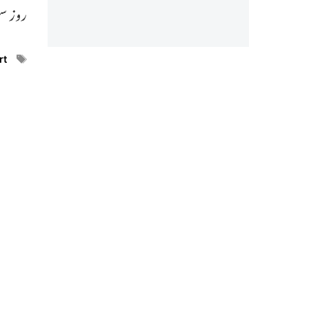
روز سن
ags
rt