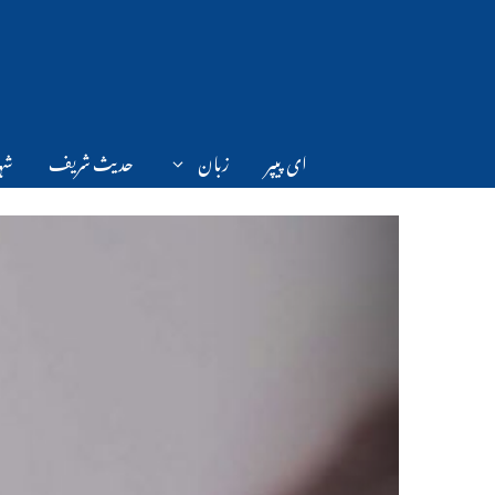
Ski
t
conten
ای پیپر
زبان
حدیث شریف
شہر