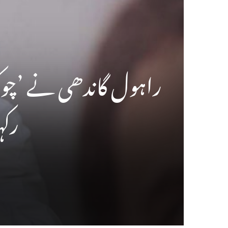
راہول گاندھی نے ’چوکی
رکہ