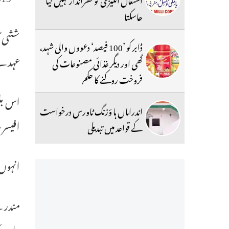
جاسکتا
ڈابر کو ’100 فیصد‘ دعووں والی شہد،
عہدے س
گھی اور دیگر غذائی مصنوعات کی
فروخت روکنے کا حکم
اس بل
اندراماں ہا ؤزنگ ٹاورس درخواست
افیسر
کے قواعد میں تبدیلی
انہوں
مندر ن
راین 