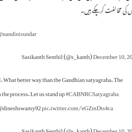
ں کی مخالفت کرچکے ہیں۔
@nandinisundar
December 10, 2
. What better way than the Gandhian satyagraha. The
the process. Let us stand up
#CABNRCSatyagraha
dineshswamy92
pic.twitter.com/eGZmDts4ca
December 10, 2