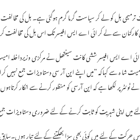
ترمیمی بل کو لے کر سیاست گرما گرم ہوگئی ہے۔ بل کی مخالفت می
 کارکنان سے لے کر ائی اے ایس افیسر تک اس بل کی مخالفت ک
ائی اے ایس افیسر ششی کانت سینتھل نے مرکزی وزیرداخلہ امیت
ت شا ہ سے کہاکہ ”میں اپنے این آر سی دستاویزات جمع نہیں کراوں 
ے ٹوئٹر پر لکھا ہے کہ این آرسی کو منظور کرنے سے انکار کرتاہوں
ے میں اپنی شہریت کو ثابت کرنے کے لئے ضروری دستاویزات جمع ن
س حرکت کے لئے میں کوئی بھی سزا بھگتنے کے لئے تیار ہوں۔سابق