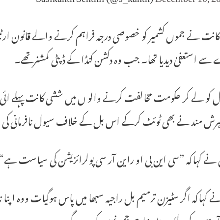
ے استعفیٰ دیدیا تھا۔ جب وہ دکشن کنڈا کے ڈپٹی کمشنرتھے۔
 کو لے کر حکومت مخالفت کرنے والو ں میں ششی کانت پہلے ائ
 ہرش مند نے بھی ٹوئٹ کرکے اس بل کے خلاف سیول نافرمانی کی 
 نے کہاکہ ”سی این بی او راین آر سی پولرائزیشن کی سیاست ہے
ے کہاکہ اگر سٹیزن ترمیم بل راجیہ سبھا میں پاس ہوگیات ووہ اپنا 
آر سی کے لئے دستاویزات جمع نہیں کریں گے۔