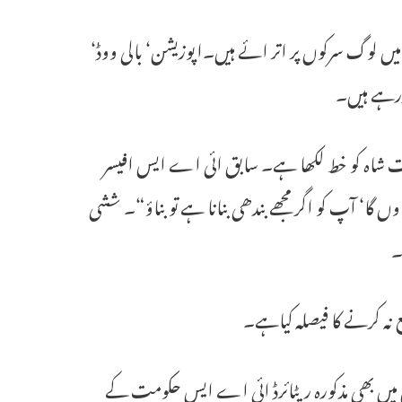
ں لوگ سرکوں پر اتر ائے ہیں۔اپوزیشن‘ بالی ووڈ‘
ررہے ہیں۔
 شاہ کو خط لکھا ہے۔ سابق ائی اے ایس افیسر
گا‘ آپ کو اگر مجھے بندھی بنانا ہے تو بناؤ“۔ ششی
۔
ہ کرنے کا فیصلہ کیاہے۔
 میں بھی مذکورہ ریٹائرڈ ائی اے ایس حکومت کے