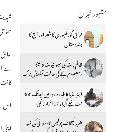
مشہور خبریں
شہریت 
سماجی
فراق گورکھپوری کا شعر اور آج کا
ہندوستان
سابق 
ظالم بات کی حیوانیات کا شکا
نے امی
رمعصوم بچے کی حالت تشویش ناک
کانت ن
ایئر انڈیا کا طیارہ ہوا میں اچانک 300
فٹ نیچے آگیا ، 17 افراد زخمی
اس لئ
طلبہ کیخلاف پولیس کارروائی کی ذمہ
اپنی ا
داریامیت شاہ قبول کریں:پرینکا