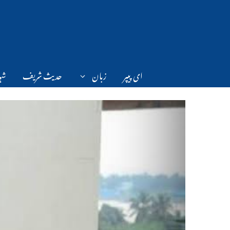
Ski
t
conten
ای پیپر
زبان
حدیث شریف
شہر