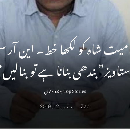
یت شاہ کو لکھا خط۔ این آر س
ستاویز”بندھی بنانا ہے تو بنالیں“
Top Stories
,
ہندوستان
Zabi
دسمبر 12, 2019