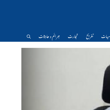
سیات
تفریح
تجارت
جرائم و حادثات