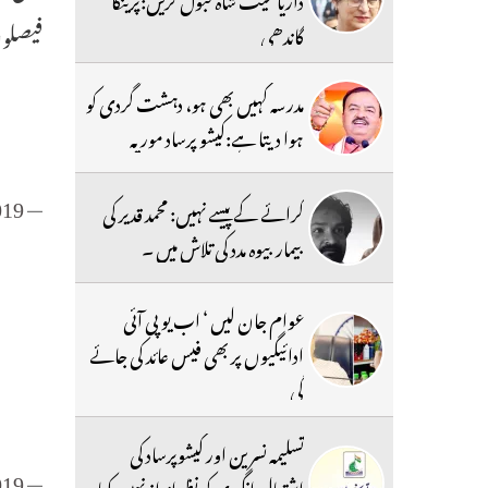
فیصلو
گاندھی
مدرسہ کہیں بھی ہو، دہشت گردی کو
ہوا دیتا ہے:کیشو پرساد موریہ
019
— Sasikanth Senthil (@s_kanth)
کرائے کے پیسے نہیں: محمد قدیر کی
بیمار بیوہ مدد کی تلاش میں ۔
عوام جان لیں ‘ اب یو پی آئی
ادائیگیوں پر بھی فیس عائد کی جائے
گی
تسلیمہ نسرین اور کیشوپرساد کی
019
— Sasikanth Senthil (@s_kanth)
اشتعال انگیزی کو نظرانداز نہیں کیا