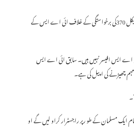
ششی کانت نے جموں کشمیر کو خصوصی درجہ فراہم کرنے والے قانون ارٹیکل 370کی برخواستگی کے خلاف ائی اے ایس کے
ی اے ایس افیسر نہیں ہیں۔ سابق ائی اے ایس
مہم چھیڑنے کی اپیل کی ہے۔
“۔
نام ایک مسلمان کے طو رپر راجسٹرار کراو لیں گے او