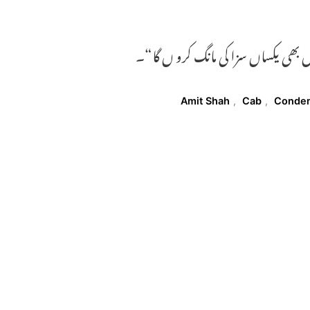
ں بھی یکساں سزا کی مانگ کرو ں گا“۔
Amit Shah
,
Cab
,
Conde