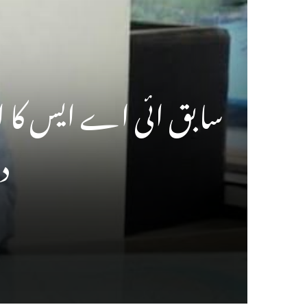
سابق ائی اے ایس کا ام
د