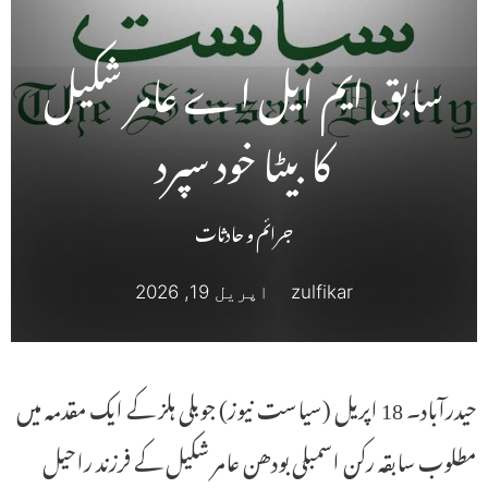
سابق ایم ایل اے عامر شکیل
کا بیٹا خود سپرد
جرائم و حادثات
zulfikar
اپریل 19, 2026
حیدرآباد۔ 18 اپریل (سیاست نیوز) جوبلی ہلز کے ایک مقدمہ میں
مطلوب سابقہ رکن اسمبلی بودھن عامر شکیل کے فرزند راحیل