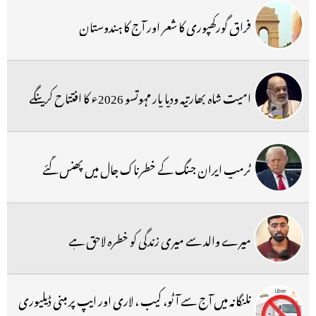
فراق گورکھپوری کا شعر اور آج کا ہندوستان
امیت شاہ بھارتیہ ودیا پار مہوتسو 2026ء کا افتتاح کرینگے
ٹرمپ ایران جنگ کے خطرناک جال میں پھنس گئے
میرے والد سے میری زندگی کو خطرہ لاحق ہے
تلنگانہ میں آج سے آٹو، کیب ، لاری اور ایپ پر مبنی ڈیلیوری