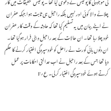
کی موجودگی کا پولیس نے دعوی کیا تھا ۔ پولیس تحقیقات میں کار
چلانے والا کوئی اور نہیں بلکہ راحیل ہی ثابت ہوا جبکہ عفران
نے اپنے بیان میں یہ تسلیم کیا تھا کہ حادثہ کے وقت کار عفران
خود چلا رہا تھا۔ ان حالات کے بعد راحیل دبئی فرار ہوگیا تھا۔
ان دنوں ہائی کورٹ نے راحل کو خودسپردگی اختیار کرنے کا حکم
دیا تھا جس کے بعد راحیل نے اب عدالتی احکامات پر عمل
کرتے ہوئے خودسپردگی اختیار کرلی۔ ع؍F