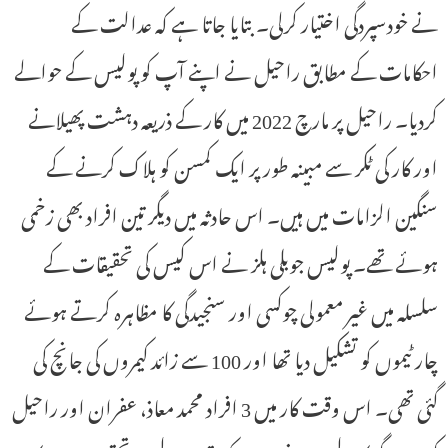
نے خودسپردگی اختیار کرلی۔ بتایا جاتا ہے کہ عدالت کے
احکامات کے مطابق راحیل نے اپنے آپ کو پولیس کے حوالے
کردیا۔ راحیل پر مارچ 2022 میں کار کے ذریعہ دہشت پھیلانے
اور کار کی ٹکر سے مبینہ طور پر ایک کمسن کو ہلاک کرنے کے
سنگین الزامات میں ہیں۔ اس حادثہ میں دیگر تین افراد بھی زخمی
ہوئے تھے۔ پولیس جوبلی ہلز نے اس کیس کی تحقیقات کے
سلسلہ میں غیر معمولی چوکسی اور سنجیدگی کا مظاہرہ کرتے ہوئے
چار ٹیموں کو تشکیل دیا تھا اور 100 سے زائد کیمروں کی جانچ کی
گئی تھی۔ اس وقت کار میں 3 افراد محمد معاذ، عفران اور راحیل