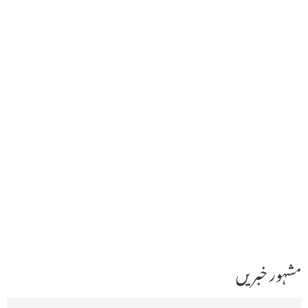
مشہور خبریں