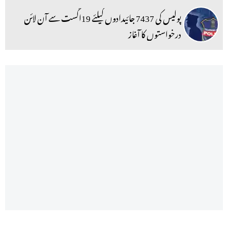
پولیس کی 7437 جائیدادوں کیلئے 19اگست سے آن لائن
درخواستوں کا آغاز