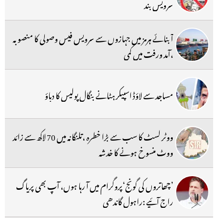
سرویس بند
آبنائے ہرمز میں جہازوں سے سرویس فیس وصولی کا منصوبہ
،آمد ورفت میں کمی
مساجد سے لاؤڈ اسپیکر ہٹانے بنگال پولیس کا دباؤ
ووٹر لسٹ کا سب سے بڑا خطرہ ،تلنگانہ میں 70 لاکھ سے زائد
ووٹ منسوخ ہونے کا خدشہ
’چھاتروں کی گونج‘پروگرام میں آ رہا ہوں، آپ بھی پریاگ
راج آئیے :راہول گاندھی