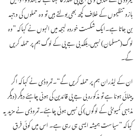
بازو تنظیموں کے خلاف کچھ بھی بولتے ہیں تو وہ حملوں کی وجہہ
بن جاتا ہے۔ایک شکست خوردہ لہجہ میں انہوں نے کہاکہ ”وہ
لوگ(مسلمان) نہیں،بلکہ بی جے پی کے لوگ ہم پر حملہ کریں
گے۔
ان کے لیڈران ہم پر حملہ کریں گے“۔تمروڈی نے کہاکہ اگر
پیٹائی ہونا ہے تو مذکورہ بی جے پی قائدین کی ہونی چاہئے دیگر (دیگر
مذہبی کمیونٹی کے لوگوں) کی نہیں ہونی چاہئے۔تمروڈی نے مزید یہ
کہاکہ ”سیاست ہمیشہ ایسی ہی رہی ہے۔ اس میں کوئی فرق