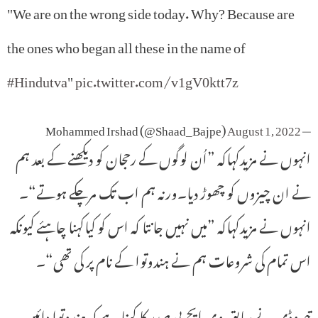
"We are on the wrong side today. Why? Because are
the ones who began all these in the name of
#Hindutva
"
pic.twitter.com/v1gV0ktt7z
August 1, 2022
— Mohammed Irshad (@Shaad_Bajpe)
انہوں نے مزیدکہاکہ ”اُن لوگوں کے رحجان کو دیکھنے کے بعد ہم
نے ان چیزوں کو چھوڑ دیا۔ورنہ ہم اب تک مرچکے ہوتے“۔
انہوں نے مزیدکہاکہ ”میں نہیں جانتا کہ اس کو کیاکہنا چاہئے کیونکہ
اس تمام کی شروعات ہم نے ہندوتوا کے نام پر کی تھی“۔
تیمروڈی نے سابق وی ایچ پی صدر کا کہنا ہے کہ ہندوتوا دائیں