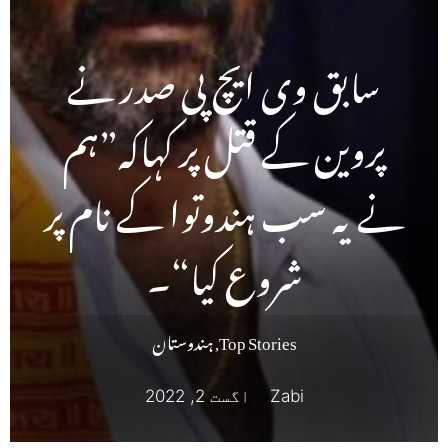
سابق وی ایچ پی صدر نے
پروین کے قتل پر کہاکہ”ہم
نے یہ سب ہندوتوا کے نام پر
شروع کیا“۔
Top Stories
,
ہندوستان
Zabi
اگست 2, 2022