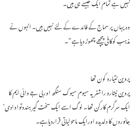
نہیں ہے تمام ایک جیسے ہی ہیں۔
وہ یہاں پر سماج کے فائدے کے لئے نہیں ہیں۔ انہوں نے
مذہب کوکافی پیچھے چھوڑ دیاہے“۔
پروین نتیارو کون تھا
پروین نیتارو راشٹریہ سیوم سیوک سنگھ اوربی جے وائی ایم کا
ایک سرگرم کارکن تھا۔ لوگ اسے ایک سخت گیر ہندوتواوادی‘
جانوروں کا دلدیدہ اورایک ماحولیاتی قراردیاہے۔