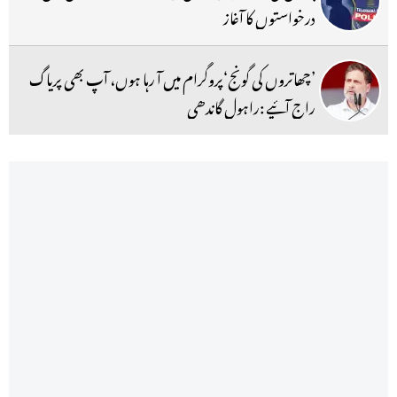
درخواستوں کا آغاز
’چھاتروں کی گونج‘پروگرام میں آ رہا ہوں، آپ بھی پریاگ
راج آئیے :راہول گاندھی