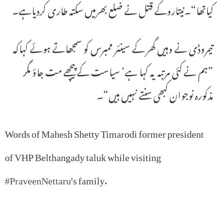
کیاتھا“۔نیتاروکے قتل نے ضلع بھرمیں سکتہ طاری کردیاہے۔
تیمروڈی نے وہیں گھر کے سینئر ممبرس کو سمجھاتے ہوئے کہاکہ
”ہم نے کئی مرتبہ یہ کہا ہے‘ سیاست کے پیچھے مت جاؤ مگر
مذکورہ نوجوان کبھی سنتے نہیں ہیں“۔
Words of Mahesh Shetty Timarodi former president
of VHP Belthangady taluk while visiting
#PraveenNettaru
's family.