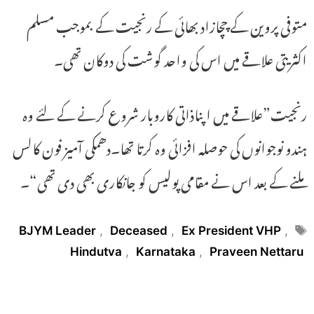
متوفی پروین کے چچازاد بھائی کے رنجیت کے بموجب مسلم
اکثریتی علاقے میں اس کی واحد گوشت کی دوکان تھی۔
رنجیت”علاقے میں اپناذاتی کاروبار شروع کرنے کے لئے وہ
ہندو نوجوانوں کی حوصلہ افزائی وہ کرتا تھا۔دھمکی آمیز فون کالس
ملنے کے بعد اس نے مقامی پولیس کو جانکاری بھی دی تھی“۔
Tags
BJYM Leader
,
Deceased
,
Ex President VHP
,
Hindutva
,
Karnataka
,
Praveen Nettaru