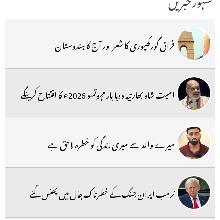
مشہور خبریں
فراق گورکھپوری کا شعر اور آج کا ہندوستان
امیت شاہ بھارتیہ ودیا پار مہوتسو 2026ء کا افتتاح کرینگے
میرے والد سے میری زندگی کو خطرہ لاحق ہے
ٹرمپ ایران جنگ کے خطرناک جال میں پھنس گئے