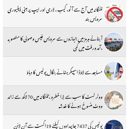
تلنگانہ میں آج سے آٹو، کیب ، لاری اور ایپ پر مبنی ڈیلیوری
سرویس بند
آبنائے ہرمز میں جہازوں سے سرویس فیس وصولی کا منصوبہ
،آمد ورفت میں کمی
مساجد سے لاؤڈ اسپیکر ہٹانے بنگال پولیس کا دباؤ
ووٹر لسٹ کا سب سے بڑا خطرہ ،تلنگانہ میں 70 لاکھ سے زائد
ووٹ منسوخ ہونے کا خدشہ
پولیس کی 7437 جائیدادوں کیلئے 19اگست سے آن لائن