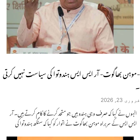
-موہن بھاگوت- آر ایس ایس ہندوتوا کی سیاست نہیں کرتی
۔
فروری 23, 2026
انہوں نے کہا کہ صرف وہی ہندو ہیں جو متحد کرنے کا کام کرتے ہیں۔ آر
ایس ایس کے سربراہ موہن بھاگوت نے اتوار کو کہا کہ سنگھ ہندوتوا کی