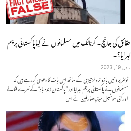
حقائق کی جانچ۔ کرناٹک میں مسلمانوں نے کیاپاکستانی پرچم
لہرایا؟۔
مئی 19, 2023
ٹوئٹر پر دائیں بازو ٹرولز تیزی کے ساتھ اس بات کا دعوی کررہے ہیں کہ
مسلمانوں نے پاکستانی پرچم لہرایااور”پاکستان زندہ باد“ کے نعرے لگائے
اورکئی سوشیل میڈیاصارفین نے اس