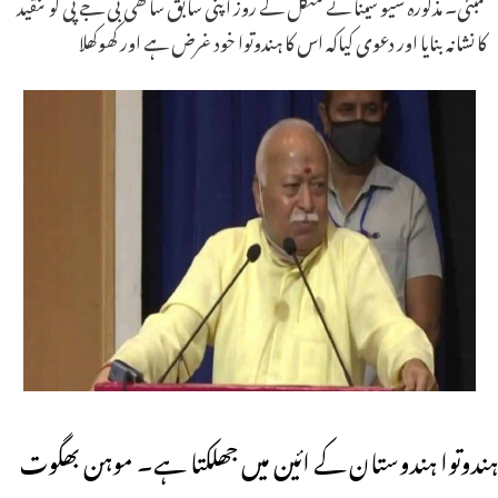
ممبئی۔ مذکورہ شیو سینا نے منگل کے روز اپنی سابق ساتھی بی جے پی کو تنقید
کا نشانہ بنایا اور دعوی کیاکہ اس کا ہندوتوا خود غرض ہے اور کھوکھلا
ہندوتوا ہندوستان کے ائین میں جھلکتا ہے۔ موہن بھگوت