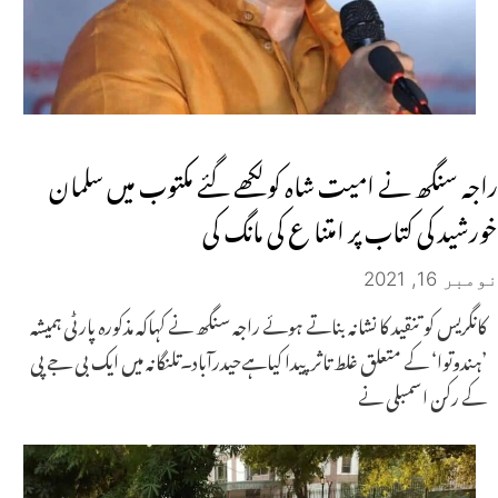
راجہ سنگھ نے امیت شاہ کو لکھے گئے مکتوب میں سلمان
خورشید کی کتاب پر امتنا ع کی مانگ کی
نومبر 16, 2021
کانگریس کو تنقید کا نشانہ بناتے ہوئے راجہ سنگھ نے کہاکہ مذکورہ پارٹی ہمیشہ
’ہندوتوا‘ کے متعلق غلط تاثر پیدا کیاہےحیدرآباد۔تلنگانہ میں ایک بی جے پی
کے رکن اسمبلی نے