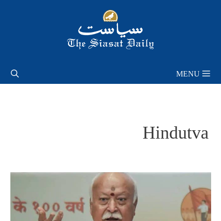
Skip
to
content
MENU
Hindutva