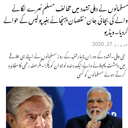
مسلمانوں نے دہلی تشدد میں مخالف مسلم نعرے لگانے
والے کی بچائی جان‘ نقصان پہنچائے بغیر پولیس کے حوالے
کردیا۔ویڈیو
فروری 27, 2020
نئی دہلی۔تشدد کے دوران چہارشنبہ کے روز مسلمانوں نے اپنے ہی علاقے
میں دہشت پھیلانے والے ایک ہندو نوجوان کو پکڑا۔مگر صلہ رحمی کا مظاہرہ
کرتے ہوئے مسلمانوں کو کسی