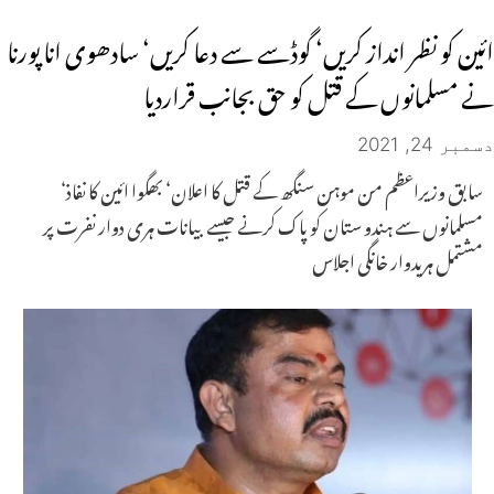
ائین کو نظر انداز کریں‘ گوڈسے سے دعا کریں‘ سادھوی انا پورنا
نے مسلمانوں کے قتل کو حق بجانب قراردیا
دسمبر 24, 2021
سابق وزیراعظم من موہن سنگھ کے قتل کا اعلان‘ بھگوا ائین کا نفاذ‘
مسلمانوں سے ہندو ستان کو پاک کرنے جیسے بیانات ہری دوار نفرت پر
مشتمل ہریدوار خانگی اجلاس