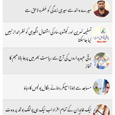
میرے والد سے میری زندگی کو خطرہ لاحق ہے
تسلیمہ نسرین اور کیشوپرساد کی اشتعال انگیزی کو نظرانداز نہیں
کیا جاسکتا
برقی عہدیداروں کی آج سے ریاست بھر میں پرجا باٹا مہم کا
آغاز
مساجد سے لاؤڈ اسپیکر ہٹانے بنگال پولیس کا دباؤ
ایک خاندان کے تمام افراد اب ایک ہی پولنگ بوتھ پر ووٹ