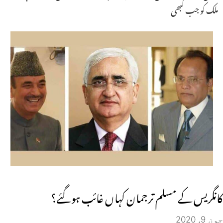
ملک کو جب کبھی
کانگریس کے مسلم ترجمان کہاں غائب ہوگئے؟
جون 9, 2020