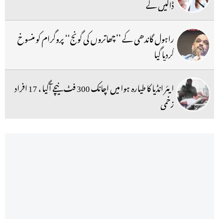
ڈالیں گے
راہول گاندھی کے ’’چھاتروں کی گونج‘‘ پروگرام کو منسوخ
کردیا گیا
ایئر انڈیا کا طیارہ ہوا میں اچانک 300 فٹ نیچے آگیا ، 17 افراد
زخمی