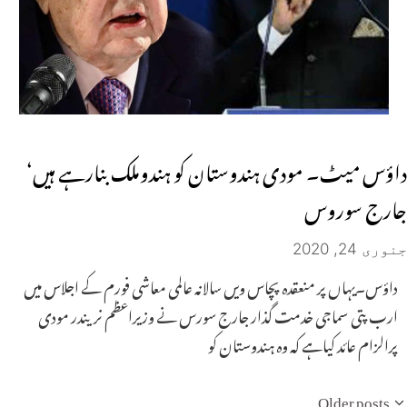
داؤس میٹ۔ مودی ہندوستان کو ہندوملک بنارہے ہیں‘
جارج سوروس
جنوری 24, 2020
داؤس۔یہاں پر منعقدہ پچاس ویں سالانہ عالمی معاشی فورم کے اجلاس میں
ارب پتی سماجی خدمت گذار جارج سورس نے وزیراعظم نریندر مودی
پرالزام عائد کیاہے کہ وہ ہندوستان کو
Older posts