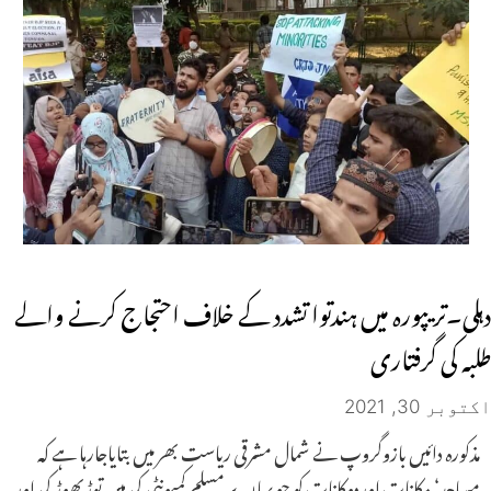
دہلی۔تریپورہ میں ہندتوا تشدد کے خلاف احتجاج کرنے والے
طلبہ کی گرفتاری
اکتوبر 30, 2021
مذکورہ دائیں بازوگروپ نے شمال مشرقی ریاست بھر میں بتایاجارہا ہے کہ
مساجد‘ مکانات اوردوکانات کو جو یہاں پر مسلم کمیونٹی کی ہیں توڑپھوڑ کی اور