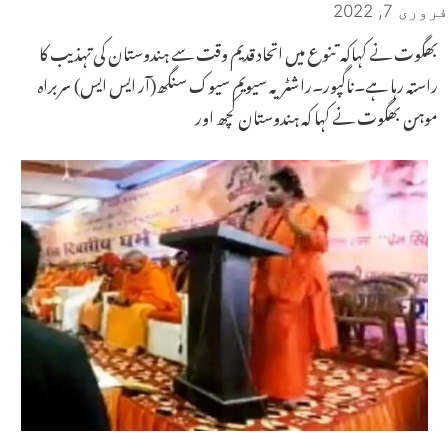
فروری 7, 2022
بھگوت نے کہاکہ تنوع میں اتحاد قدیم وقت سے ہندوستان کی تہذیب کا
راستہ رہا ہے۔ناگپور۔راشٹریہ سیویم سیوک سنگھ(آر ایس ایس) سربراہ
موہن بھگوت نے کہا کہ ہندوستان کچھ اور