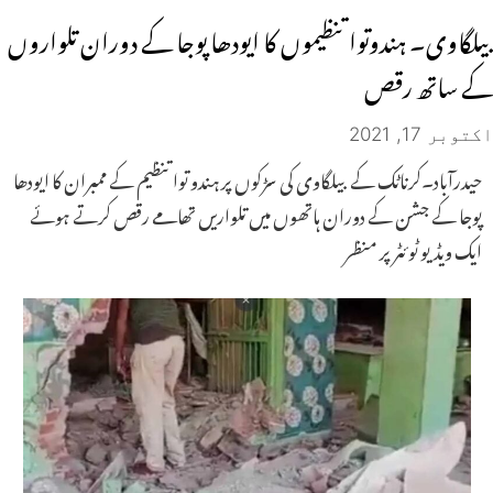
بیلگاوی۔ ہندوتوا تنظیموں کا ایودھا پوجا کے دوران تلواروں
کے ساتھ رقص
اکتوبر 17, 2021
حیدرآباد۔کرناٹک کے بیلگاوی کی سڑکوں پر ہندو توا تنظیم کے ممبران کا ایودھا
پوجا کے جشن کے دوران ہاتھوں میں تلواریں تھامے رقص کرتے ہوئے
ایک ویڈیو ٹوئٹر پر منظر