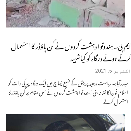
ایم پی۔ ہندوتوا دہشت گردوں نے گن پاؤڈر کا استعمال
کرتے ہوئے درگاہ کو کیاشہید
اکتوبر 5, 2021
حیدرآباد۔ ریاست مدھیہ پردیش کے ضلع نیماچ میں ایک درگاہ پیرکی رات کو
اسلام فوبیا کا نشانہ بنی‘ ہندوتوا دہشت گردوں نے اس مقام پر گن پاؤڈر کا
استعمال کرتے