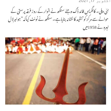
اکتوبر 17, 2021
نئی دہلی۔ کانگریس قائد ڈگ وجئے سنگھ نے اتوار کے روز فرقہ پرستی کے
حوالے سے مرکز کو تنقید کا نشانہ بنایاہے۔ سنگھ نے ٹوئٹ کیاکہ”جواہرلا ل
نہرو نے 1958میں