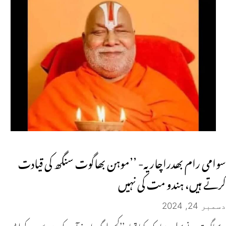
سوامی رام بھدراچاریہ- ’’موہن بھاگوت سنگھ کی قیادت
کرتے ہیں، ہندو مت کی نہیں
دسمبر 24, 2024
بھاگوت نے پہلے ریمارک کیا تھا، ’’کچھ لوگ اپنے آپ کو ہندوؤں کے لیڈر