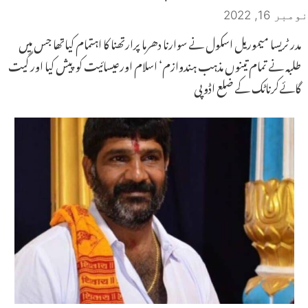
نومبر 16, 2022
مدر ٹریسا میموریل اسکول نے سوارنا دھرما پرارتھنا کا اہتمام کیاتھا جس میں
طلبہ نے تمام تینوں مذہب ہندوازم‘ اسلام اورعیسائیت کو پیش کیا اور گیت
گائےکرناٹک کے ضلع اڈوپی