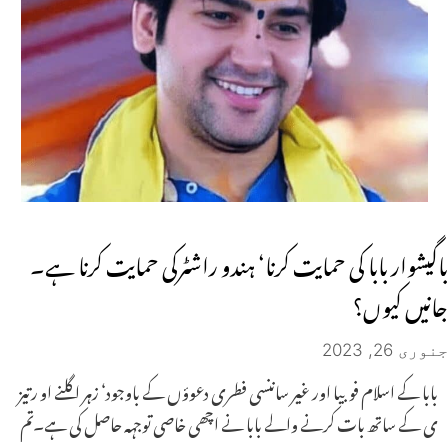
باگیشوار بابا کی حمایت کرنا‘ ہندو راشٹرکی حمایت کرنا ہے۔
جانیں کیوں؟
جنوری 26, 2023
بابا کے اسلام فوبیا اور غیر ساننسی فطری دعوؤں کے باوجود‘ زہر اگلنے او رتیز
ی کے ساتھ بات کرنے والے بابا نے اچھی خاصی توجہہ حاصل کی ہے۔تم