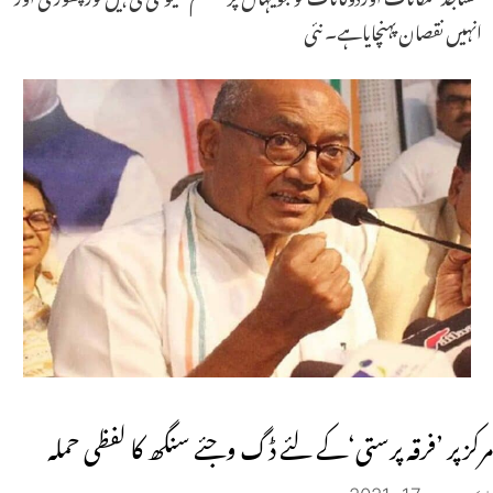
انہیں نقصان پہنچایاہے۔ نئی
مرکز پر ’فرقہ پرستی‘کے لئے ڈگ وجئے سنگھ کا لفظی حملہ