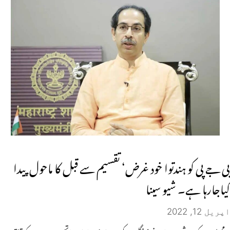
بی جے پی کو ہندتوا خود غرض‘ تقسیم سے قبل کا ماحول پیدا
کیاجارہا ہے۔ شیو سینا
اپریل 12, 2022