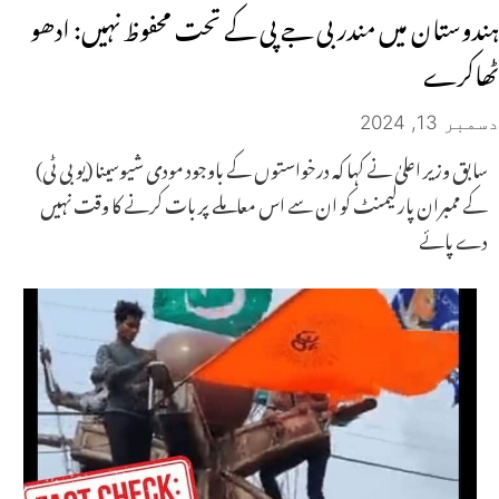
ہندوستان میں مندر بی جے پی کے تحت محفوظ نہیں: ادھو
ٹھاکرے
دسمبر 13, 2024
سابق وزیر اعلیٰ نے کہا کہ درخواستوں کے باوجود مودی شیوسینا (یو بی ٹی)
کے ممبران پارلیمنٹ کو ان سے اس معاملے پر بات کرنے کا وقت نہیں
دے پائے