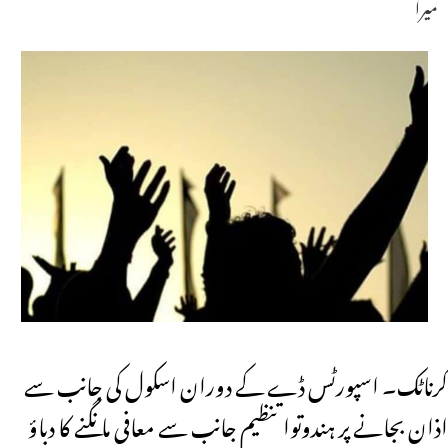
میرا
کرناٹک۔ اسپورٹس ڈے کے دوران اسکول کی جانب سے
اذان بجانے پر ہندوتوا تنظیم جانب سے معافی مانگنے کا دباؤ