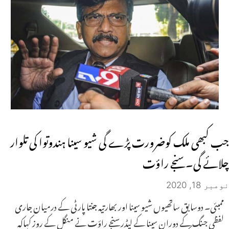
جب کبھی ملک کوضرورت پڑے گی شیو سینا ہندوتوا کی تلوار
چلائے گی۔ سنجے راؤت
نومبر 18, 2020
ممبئی۔ دوسابق ساتھیوں شیو سینا اور بھارتیہ جنتا پارٹی کے درمیان جاری
لفظی جنگ کے دوران سینا کے لیڈر سنجے راؤت نے منگل کے روز کہاکہ