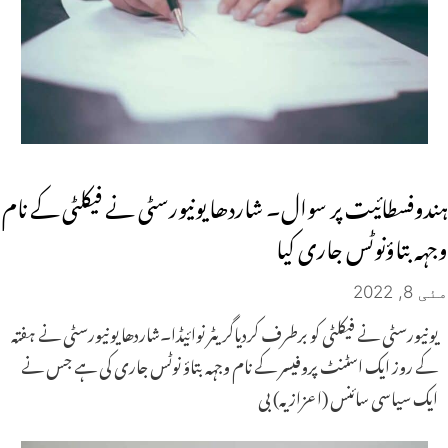
ہندوفسطائیت پر سوال۔ شاردھا یونیورسٹی نے فیکلٹی کے نام
وجہہ بتاؤنوٹس جاری کیا
مئی 8, 2022
یونیورسٹی نے فیکلٹی کو برطرف کردیاگریٹر نوائیڈا۔شاردھا یونیورسٹی نے ہفتہ
کے روز ایک اسٹنٹ پروفیسر کے نام وجہہ بتاؤ نوٹس جاری کی ہے جس نے
ایک سیاسی سائنس (اعزازیہ) بی