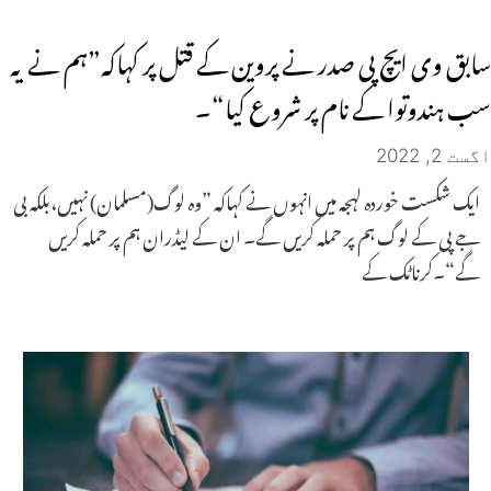
سابق وی ایچ پی صدر نے پروین کے قتل پر کہاکہ”ہم نے یہ
سب ہندوتوا کے نام پر شروع کیا“۔
اگست 2, 2022
ایک شکست خوردہ لہجہ میں انہوں نے کہاکہ ”وہ لوگ(مسلمان) نہیں،بلکہ بی
جے پی کے لوگ ہم پر حملہ کریں گے۔ ان کے لیڈران ہم پر حملہ کریں
گے“۔کرناٹک کے