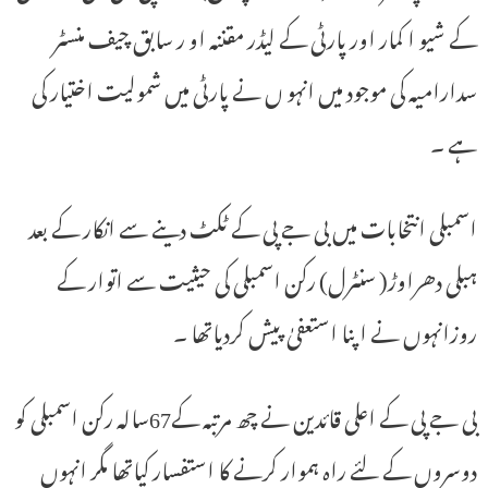
کے شیو ا کمار اور پارٹی کے لیڈر مقننہ او ر سابق چیف منسٹر
سدارامیہ کی موجود میں انہو ں نے پارٹی میں شمولیت اختیار کی
ہے ۔
اسمبلی انتخابات میں بی جے پی کے ٹکٹ دینے سے انکار کے بعد
ہبلی دھراوڑ( سنٹرل) رکن اسمبلی کی حیثیت سے اتوار کے
روزانہوں نے اپنا استعفیٰ پیش کردیاتھا ۔
بی جے پی کے اعلی قائدین نے چھ مرتبہ کے67سالہ رکن اسمبلی کو
دوسروں کے لئے راہ ہموار کرنے کا استفسار کیاتھا مگر انہوں