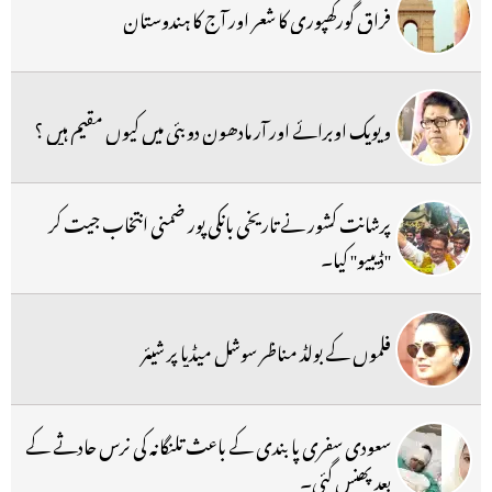
فراق گورکھپوری کا شعر اور آج کا ہندوستان
ویویک اوبرائے اور آر مادھون دوبئی میں کیوں مقیم ہیں ؟
پرشانت کشور نے تاریخی بانکی پور ضمنی انتخاب جیت کر
''ڈیبیو'' کیا۔
فلموں کے بولڈ مناظر سوشل میڈیا پر شیئر
سعودی سفری پابندی کے باعث تلنگانہ کی نرس حادثے کے
بعد پھنس گئی۔