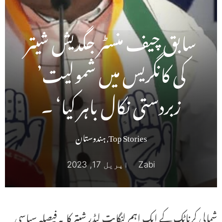
سابق چیف منسٹر جگدیش شیتر
کی کانگریس میں شمولیت’
زبردستی نکال باہر کیا‘ ۔
Top Stories
,
ہندوستان
Zabi
اپریل 17, 2023
شمالی کرناٹک کے ایک اہم لنگایت لیڈر شیتر کا یہ فیصلہ سیاسی