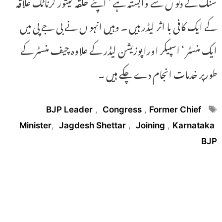
سنگ کے دنو ں سے وابستہ ہے ‘ اپنے حلقہ کیتور کرناٹک علاقہ
کے ایک کافی با اثر لیڈر ہیں ۔ وہیں انہو ں نے بی جے پی میں
ایک منسٹر ‘ اسپیکر اوراپوزیشن لیڈر کے علاوہ چیف منسٹر کے
طورپر خدمات انجام دے چکے ہیں ۔
Tags
BJP Leader
,
Congress
,
Former Chief
Minister
,
Jagdesh Shettar
,
Joining
,
Karnataka
BJP