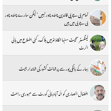
تمام بی جے پی قائدین چندہ چور نہیں ‘ لیکن سارے چندہ چور
بی جے پی میں ہیں
گینگسٹر سجیت سنہا انکاؤنٹرمیں ہلاک، کئی اضلاع میں ہائی
الرٹ
بہار کے بانکی پور سے پرشانت کشورکی شاندار جیت
افضال انصاری کو الٰہ آباد ہائی کورٹ سے عبوری راحت