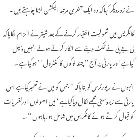
نے زوردیکر کہاکہ وہ ایک آخری مرتبہ الیکشن لڑنا چاہتے ہیں ۔
کانگریس میں شمولیت اختیار کرنے کے بعد شیتر نے الزام لگایاکہ
بی جے پی نے ٹکٹ دینے سے انکار کرتے ہوئے انہیں ذلیل
کیاہے اور پارٹی پر آج ’’ چند لوگوں کا کنٹرول ‘ ‘ ہوگیاہے ۔
انہوں نے رپورٹرس کو بتایاکہ ’’ جس کو میں نے تعمیرکیاہے اس
پارٹی سے زبردستی مجھے نکال دیاگیاہے ‘ میں اصولوں اورنظریات
کو قبول کرتے ہوئے کانگریس میں شامل ہورہاہوں ‘‘ ۔