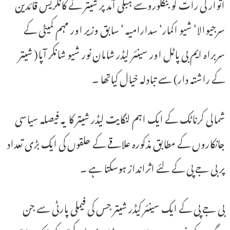
اتوار کی رات کو بنگلوروسے ہبلی آمد پر شیتر نے کانگریس قائدین
سرجیوالا‘ شیو اکمار‘ سدارامیہ ‘ سابق وزیر اور مہم کمیٹی کے
سربراہ ایم بی پاٹل اور سینئر لیڈر شامان نور شیو شانکر آپا( شیتر
کے راشتہ دار) سے تبادلہ خیال کیاتھا ۔
شمالی کرناٹک کے ایک اہم لنگایت لیڈر شیتر کا یہ فیصلہ سیاسی
جانکاروں کے مطابق مذکورہ علاقے کے حلقوں کی ایک بڑی تعداد
پر بی جے پی کے لئے اثرانداز ہوسکتا ہے ۔
بی جے پی کے ایک سینئر کیڈر شیتر جس کی فیملی پارٹی سے جن