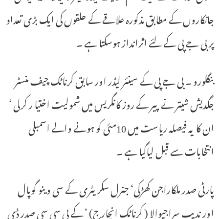
جانکاروں کے مطابق مذکورہ علاقے کے حلقوں کی ایک بڑی تعداد
پر بی جے پی کے لئے اثرانداز ہوسکتا ہے ۔
بنگلورو ۔ بی جے پی کے سینئر لیڈر اور سابق کرناٹک چیف منسٹر
جگدیش شیتر نے پیر کے روز کانگریس میں شمولیت اختیا ر کرلی ‘
ان کا یہ فیصلہ ریاست میں 10مئی کو ہونے والے اسمبلی
انتخابات سے قبل لیاگیا ہے ۔
پارٹی صدر ملکاراجن کھڑکی‘ جنرل سکریٹری کے سی وینو گوپال
اور ندیپ سراجیوالا ( کرناٹک انچارج) ‘ کے پی سی سی صدر ڈی