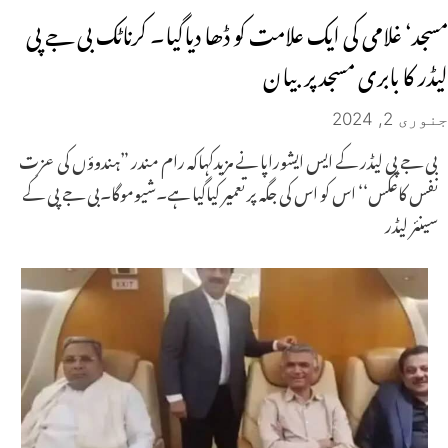
مسجد‘ غلامی کی ایک علامت کو ڈھا دیاگیا۔ کرناٹک بی جے پی
لیڈر کا بابری مسجد پر بیان
جنوری 2, 2024
بی جے پی لیڈر کے ایس ایشوراپا نے مزیدکہاکہ رام مندر ”ہندوؤں کی عزت
نفس کاعکس‘‘ اس کو اس کی جگہ پر تعمیر کیاگیا ہے۔شیوموگا۔بی جے پی کے
سینئر لیڈر