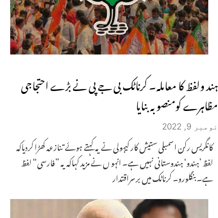
ہند ولفظ کا معاملہ۔ کرناٹک بی جے پی نے بڑے احتجاجی
مظاہرے کومنصوبہ بنایا
نومبر 9, 2022
کانگریس رکن اسمبلی ستیش کار کیہولی نے یہ کہتے ہوئے تنازعہ کھڑا کردیاکہ
لفظ ’ہندو‘ ہندوستانی نہیں ہے۔ انہو ں نے مزید کہاکہ یہ ”فارسی“ لفظ
ہے۔بنگلورو۔ کرناٹک میں برسراقتدار