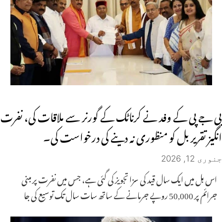
بی جے پی کے وفد نے کرناٹک کے گورنر سے ملاقات کی، نفرت
انگیز تقریر بل کو منظوری نہ دینے کی درخواست کی۔
جنوری 12, 2026
اس بل میں ایک سال قید کی سزا تجویز کی گئی ہے، جس میں نفرت پر مبنی
جرائم پر 50,000 روپے جرمانے کے ساتھ سات سال تک توسیع کی جا