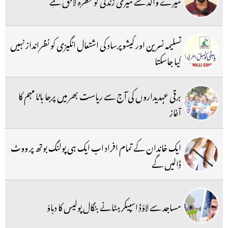
میرے والد سے میری زندگی کو خطرہ لاحق ہے
تسلیمہ نسرین اور کیشوپرساد کی اشتعال انگیزی کو نظرانداز نہیں
کیا جاسکتا
برقی عہدیداروں کی آج سے ریاست بھر میں پرجا باٹا مہم کا
آغاز
ایک خاندان کے تمام افراد اب ایک ہی پولنگ بوتھ پر ووٹ
ڈالیں گے
مساجد سے لاؤڈ اسپیکر ہٹانے بنگال پولیس کا دباؤ