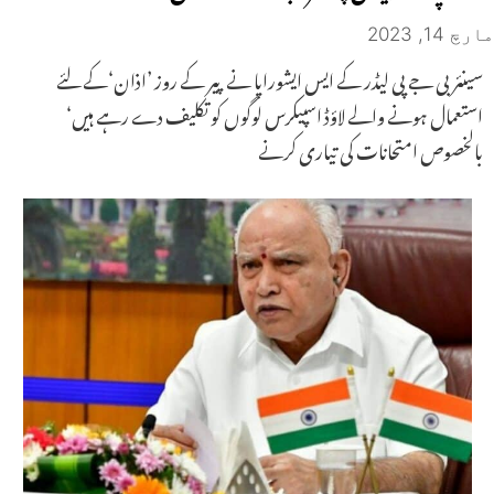
مارچ 14, 2023
سینئر بی جے پی لیڈر کے ایس ایشوراپا نے پیر کے روز ’اذان‘کے لئے
استعمال ہونے والے لاؤڈ اسپیکرس لوگوں کو تکلیف دے رہے ہیں‘
بالخصوص امتحانات کی تیاری کرنے