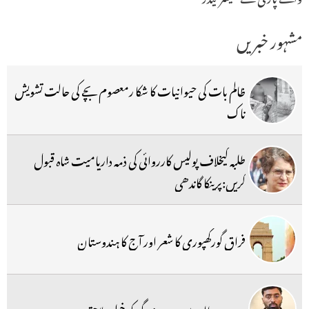
مشہور خبریں
ظالم بات کی حیوانیات کا شکا رمعصوم بچے کی حالت تشویش
ناک
طلبہ کیخلاف پولیس کارروائی کی ذمہ داریامیت شاہ قبول
کریں:پرینکا گاندھی
فراق گورکھپوری کا شعر اور آج کا ہندوستان