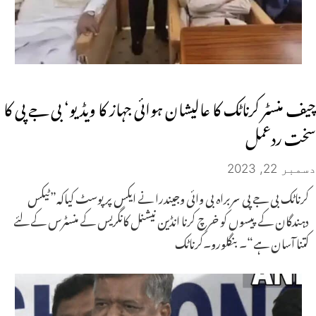
چیف منسٹر کرناٹک کا عالیشان ہوائی جہاز کا ویڈیو‘ بی جے پی کا
سخت ردعمل
دسمبر 22, 2023
کرناٹک بی جے پی سربراہ بی وائی وجیندرا نے ایکس پر پوسٹ کیاکہ”ٹیکس
دہندگان کے پیسوں کو خرچ کرنا انڈین نیشنل کانگریس کے منسٹرس کے لئے
کتنا آسان ہے“۔ بنگلورو۔کرناٹک