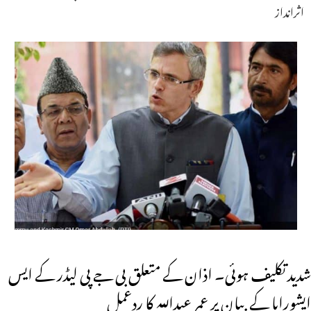
اثرانداز
شدید تکلیف ہوئی۔ اذان کے متعلق بی جے پی لیڈر کے ایس
ایشوراپا کے بیان پر عمر عبداللہ کا ردعمل