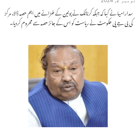
نومبر 2, 2024
سدارامیا نے کہا کہ جبکہ کرناٹک نے یونین کے خزانے میں اہم حصہ ڈالا، مرکز
کی بی جے پی حکومت نے ریاست کو اس کے جائز حصہ سے محروم کردیا۔