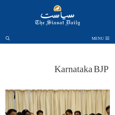
Skip
to
content
MENU
Karnataka BJP