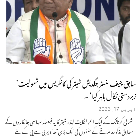
سابق چیف منسٹر جگدیش شیتر کی کانگریس میں شمولیت’
زبردستی نکال باہر کیا‘ ۔
اپریل 17, 2023
شمالی کرناٹک کے ایک اہم لنگایت لیڈر شیتر کا یہ فیصلہ سیاسی جانکاروں کے
مطابق مذکورہ علاقے کے حلقوں کی ایک بڑی تعداد پر بی جے پی کے لئے