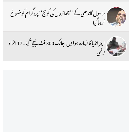
راہول گاندھی کے ’’چھاتروں کی گونج‘‘ پروگرام کو منسوخ
کردیا گیا
ایئر انڈیا کا طیارہ ہوا میں اچانک 300 فٹ نیچے آگیا ، 17 افراد
زخمی