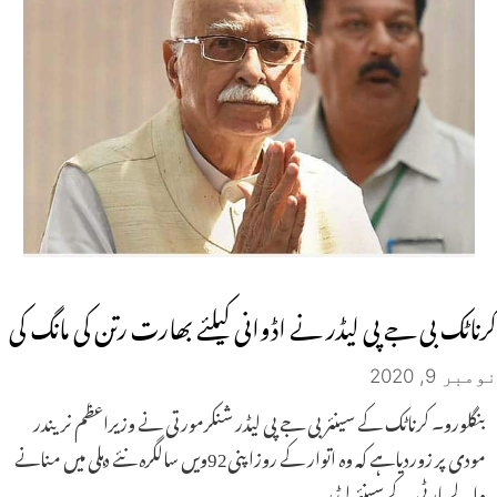
کرناٹک بی جے پی لیڈر نے اڈوانی کیلئے بھارت رتن کی مانگ کی
نومبر 9, 2020
بنگلورو۔ کرناٹک کے سینئر بی جے پی لیڈر شنکرمورتی نے وزیراعظم نریندر
مودی پر زوردیاہے کہ وہ اتوار کے روزاپنی92ویں سالگرہ نئے دہلی میں منانے
والے پارٹی کے سینئر لیڈر