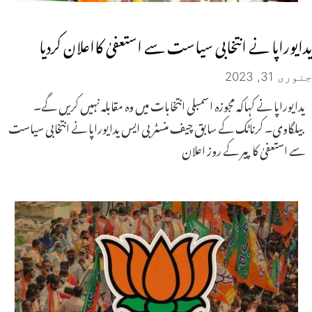
یدایوراپا نے انتخابی سیاست سے استعفیٰ کااعلان کردیا
جنوری 31, 2023
یدایوراپا نے کہاکہ مجوزہ اسمبلی انتخابات میں وہ مقابلہ نہیں کریں گے۔
بیلگاوی۔ کرناٹک کے سابق چیف منسٹر بی ایس یدایوراپا نے انتخابی سیاست
سے استعفیٰ کا پیر کے روز اعلان