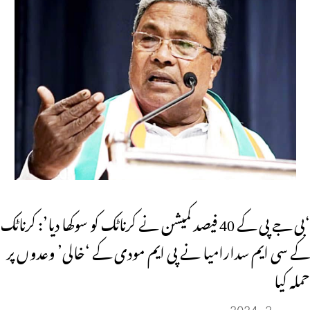
‘بی جے پی کے 40 فیصد کمیشن نے کرناٹک کو سوکھا دیا’: کرناٹک
کے سی ایم سدارامیا نے پی ایم مودی کے ‘خالی’ وعدوں پر
حملہ کیا