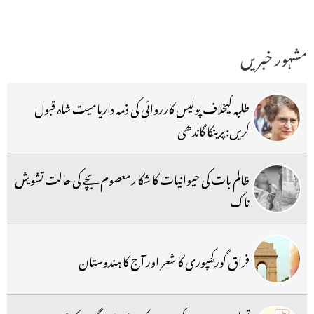
مشہور خبریں
طلبہ کیخلاف پولیس کارروائی کی ذمہ داریامیت شاہ قبول
کریں:پرینکا گاندھی
ظالم بات کی حیوانیات کا شکا رمعصوم بچے کی حالت تشویش
ناک
فراق گورکھپوری کا شعر اور آج کا ہندوستان