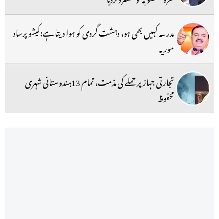
مدرسہ کہیں بھی ہو، دہشت گردی کو ہوا دیتا ہے:کیشو پرساد
موریہ
تجارتی جہاز پر حملے کی مذمت، تمام 13ہندوستانی شہری
محفوظ