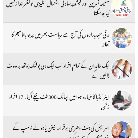
تسلیمہ نسرین اور کیشوپرساد کی اشتعال انگیزی کو نظرانداز نہیں
کیا جاسکتا
برقی عہدیداروں کی آج سے ریاست بھر میں پرجا باٹا مہم کا
آغاز
ایک خاندان کے تمام افراد اب ایک ہی پولنگ بوتھ پر ووٹ
ڈالیں گے
ایئر انڈیا کا طیارہ ہوا میں اچانک 300 فٹ نیچے آگیا ، 17 افراد
زخمی
اسرائیل کی ہٹ دھرمی برقرار، نیتن یاہونے ٹرمپ کے
غزہ منصوبہ کو مستردکردیا