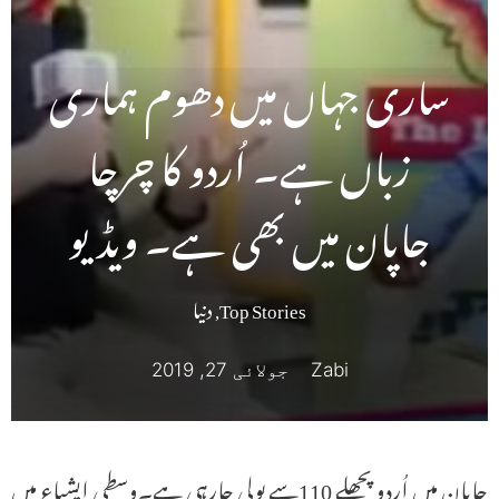
ساری جہاں میں دھوم ہماری
زباں ہے۔ اُردو کا چرچا
جاپان میں بھی ہے۔ ویڈیو
Top Stories
,
دنیا
Zabi
جولائی 27, 2019
جاپان میں اُردو پچھلے 110سے بولی جارہی ہے۔وسطی ایشیاء میں