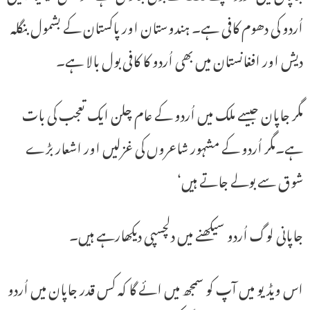
اُردو کی دھوم کافی ہے۔ ہندوستان اور پاکستان کے بشمول بنگلہ
دیش اور افغانستان میں بھی اُردو کا کافی بول بالا ہے۔
مگر جاپان جیسے ملک میں اُردو کے عام چلن ایک تعجب کی بات
ہے۔مگر اُردو کے مشہور شاعروں کی غزلیں اور اشعار بڑے
شوق سے بولے جاتے ہیں‘
جاپانی لوگ اُردو سیکھنے میں دلچسپی دیکھارہے ہیں۔
اس ویڈیو میں آپ کو سمجھ میں ائے گا کہ کس قدر جاپان میں اُردو