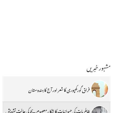
مشہور خبریں
فراق گورکھپوری کا شعر اور آج کا ہندوستان
ظالم بات کی حیوانیات کا شکا رمعصوم بچے کی حالت تشویش