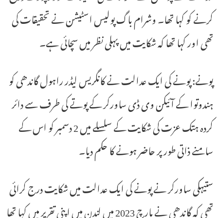
کرنے کو کہا تھا۔ وشرام باگ پولیس اسٹیشن نے تحقیقات کی
تھی اور کہا تھا کہ شکایت میں پہلی نظر میں سچائی ہے۔
پونے: پونے کی ایک عدالت نے کانگریس لیڈر راہول گاندھی کو
ہندوتوا کے آئیکن وی ڈی ساورکر کے پوتے کی طرف سے دائر
کردہ ہتک عزت کی شکایت کے سلسلے میں 2 دسمبر کو اس کے
سامنے ذاتی طور پر حاضر ہونے کا حکم دیا۔
ستیہکی ساورکر نے پونے کی ایک عدالت میں شکایت درج کرائی
تھی کہ گاندھی نے مارچ 2023 میں لندن میں اپنی تقریر میں کہا تھا