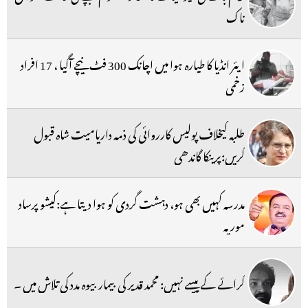
ناک
ایئر انڈیا کا طیارہ ہوا میں اچانک 300 فٹ نیچے آگیا ، 17 افراد
زخمی
طلبہ کیخلاف پولیس کارروائی کی ذمہ داریامیت شاہ قبول
کریں:پرینکا گاندھی
مدرسہ کہیں بھی ہو، دہشت گردی کو ہوا دیتا ہے:کیشو پرساد
موریہ
کرائے کے پیسے نہیں: محمد قدیر کی بیمار بیوہ مدد کی تلاش میں ۔