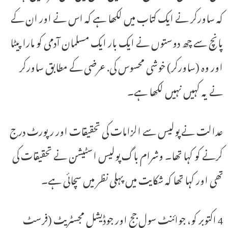
کہ ساورکر نے ایک کتاب میں لکھا ہے کہ اس نے اور ان کے
پانچ سے چھ دوستوں نے ایک بار ایک مسلمان آدمی کو مارا پیٹا
اور وہ (ساورکر) خوشی محسوس کی. عرضی کے مطابق ساورکر
نے یہ کہیں نہیں لکھا ہے۔
عدالت نے پولیس سے الزامات کی تحقیقات اور رپورٹ درج
کرنے کو کہا تھا۔ وشرام باگ پولیس اسٹیشن نے تحقیقات کی
تھی اور کہا تھا کہ شکایت میں پہلی نظر میں سچائی ہے۔
4 اکتوبر کو، جوائنٹ سول جج اور جوڈیشل مجسٹریٹ (فرسٹ