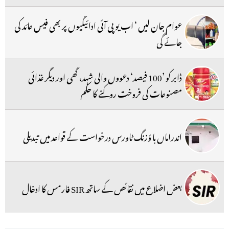
عوام جان لیں ‘ اب یو پی آئی ادائیگیوں پر بھی فیس عائد کی
جائے گی
ڈابر کو ’100 فیصد‘ دعووں والی شہد، گھی اور دیگر غذائی
مصنوعات کی فروخت روکنے کا حکم
اندراماں ہا ؤزنگ ٹاورس درخواست کے قواعد میں تبدیلی
بعض اضلاع میں نقائص کے ساتھ SIR فارمس کا ادخال