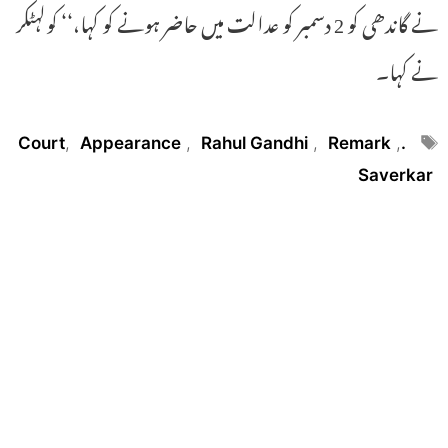
نے گاندھی کو 2 دسمبر کو عدالت میں حاضر ہونے کو کہا،‘‘ کولہٹکر
نے کہا۔
Tags
,
Appearance
,
Rahul Gandhi
,
Remark
,
.Court
Saverkar