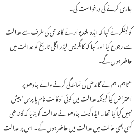
جاری کرنے کی درخواست کی۔
کولہٹکر نے کہا کہ ایڈو ملند پوار نے گاندھی کی طرف سے عدالت
سے رجوع کیا اور کہا کہ کانگریس لیڈر اگلی تاریخ کو عدالت میں
حاضر ہوں گے۔
“تاہم، ہم نے گاندھی کی نمائندگی کرنے والے جادھو پر
اعتراض کیا کیونکہ عدالت میں کوئی ‘وکالت نام یا پرس’ پیش
نہیں کیا گیا تھا۔ ایڈوکیٹ جادھو نے عدالت کو بتایا کہ گاندھی
کسی بھی حالت میں عدالت میں حاضر ہوں گے۔ اس پر عدالت