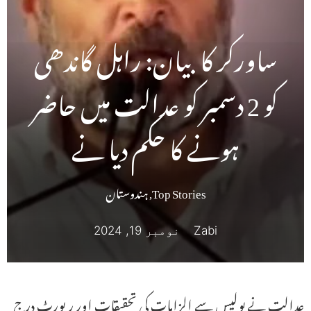
ساورکر کا بیان: راہل گاندھی
کو 2 دسمبر کو عدالت میں حاضر
ہونے کا حکم دیا نے
Top Stories
,
ہندوستان
Zabi
نومبر 19, 2024
عدالت نے پولیس سے الزامات کی تحقیقات اور رپورٹ درج