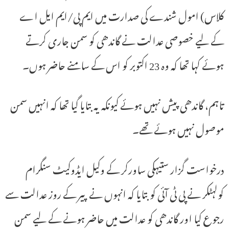
کلاس) امول شندے کی صدارت میں ایم پی/ایم ایل اے
کے لیے خصوصی عدالت نے گاندھی کو سمن جاری کرتے
ہوئے کہا تھا کہ وہ 23 اکتوبر کو اس کے سامنے حاضر ہوں۔
تاہم، گاندھی پیش نہیں ہوئے کیونکہ یہ بتایا گیا تھا کہ انہیں سمن
موصول نہیں ہوئے تھے۔
درخواست گزار ستیہکی ساورکر کے وکیل ایڈوکیٹ سنگرام
کولہٹکر نے پی ٹی آئی کو بتایا کہ انہوں نے پیر کے روز عدالت سے
رجوع کیا اور گاندھی کو عدالت میں حاضر ہونے کے لیے سمن