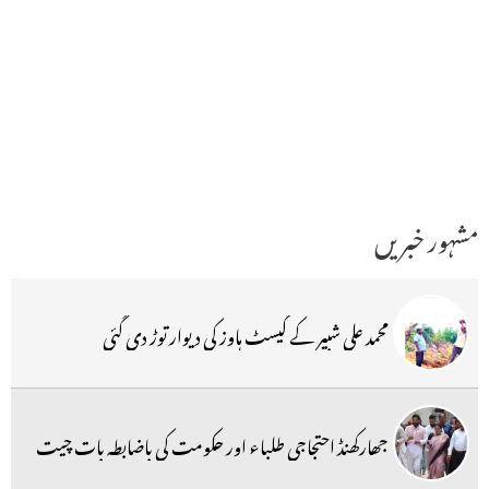
مشہور خبریں
محمد علی شبیر کے گیسٹ ہاوز کی دیوار توڑ دی گئی
جھارکھنڈ احتجاجی طلباء اور حکومت کی باضابطہ بات چیت