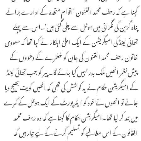
کہنا ہے کہ رحف محمد القنون ‘اقوام متحدہ کے ادارے برائے
پناہ گزین کی نگرانی میں ہوٹل سے چلی گئی ہیں’۔اس سے پہلے
تھائی لینڈ کی امیگریشن کے ایک اعلیٰ اہلکار نے کہا تھا کہ سعودی
خاتون رحف محمد القنون کی جان کو خطرے کے دعووں کے
پیش نظر انھیں ملک بدر نہیں کیا جائے گا۔پیر کو جب تھائی لینڈ
کے امیگریشن حکام نے یہ کوشش کی تھی کہ انھیں کویت بھیج دیا
جائے تو انھوں نے خود کو ایئر پورٹ کے ایک ہوٹل کے کمرے
میں بند کر لیا تھا۔امیگریشن حکام کا کہنا ہے کہ وہ رہف محمد
القانون کے اس مطالبے کو تسلیم کرنے کے لیے تیار ہیں کہ