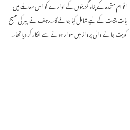
اقوام متحدہ کے پناہ گزینوں کے ادارے کو اس معاملے میں
بات چیت کے لیے شامل کیا جائے گا۔رہف نے پیر کی صبح
کویت جانے والی پرواز میں سوار ہونے سے انکار کر دیا تھا۔