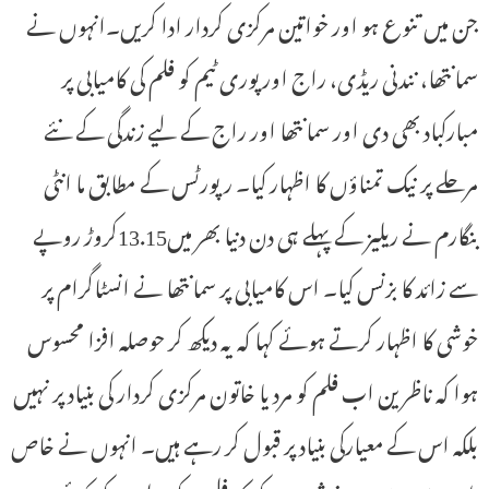
جن میں تنوع ہو اور خواتین مرکزی کردار ادا کریں۔انہوں نے
سمانتھا، نندنی ریڈی، راج اور پوری ٹیم کو فلم کی کامیابی پر
مبارکباد بھی دی اور سمانتھا اور راج کے لیے زندگی کے نئے
مرحلے پر نیک تمناؤں کا اظہار کیا۔ رپورٹس کے مطابق ما انٹی
بنگارم نے ریلیز کے پہلے ہی دن دنیا بھر میں13.15کروڑ روپے
سے زائد کا بزنس کیا۔ اس کامیابی پر سمانتھا نے انسٹاگرام پر
خوشی کا اظہار کرتے ہوئے کہا کہ یہ دیکھ کر حوصلہ افزا محسوس
ہوا کہ ناظرین اب فلم کو مرد یا خاتون مرکزی کردار کی بنیاد پر نہیں
بلکہ اس کے معیارکی بنیاد پر قبول کر رہے ہیں۔ انہوں نے خاص