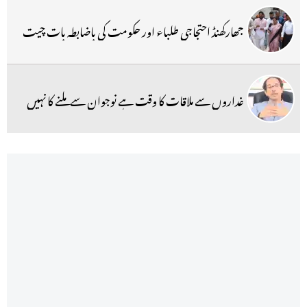
جھارکھنڈ احتجاجی طلباء اور حکومت کی باضابطہ بات چیت
غداروں سے ملاقات کا وقت ہے نوجوان سے ملنے کا نہیں