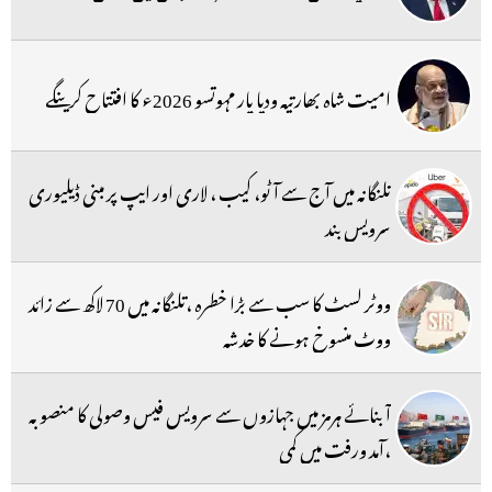
امیت شاہ بھارتیہ ودیا پار مہوتسو 2026ء کا افتتاح کرینگے
تلنگانہ میں آج سے آٹو، کیب ، لاری اور ایپ پر مبنی ڈیلیوری
سرویس بند
ووٹر لسٹ کا سب سے بڑا خطرہ ،تلنگانہ میں 70 لاکھ سے زائد
ووٹ منسوخ ہونے کا خدشہ
آبنائے ہرمز میں جہازوں سے سرویس فیس وصولی کا منصوبہ
،آمد ورفت میں کمی