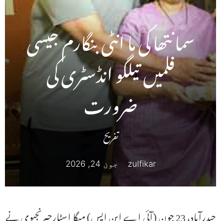
سمانتھا کی ما انٹی بنگارم جیسی
فلمیں تیلگو انڈسٹری کی
ضرورت
تفریح
zulfikar
جون 24, 2026
حیدرآباد، 23 جون (آئی اے این ایس) میگا اسٹارچیرنجیوی نے