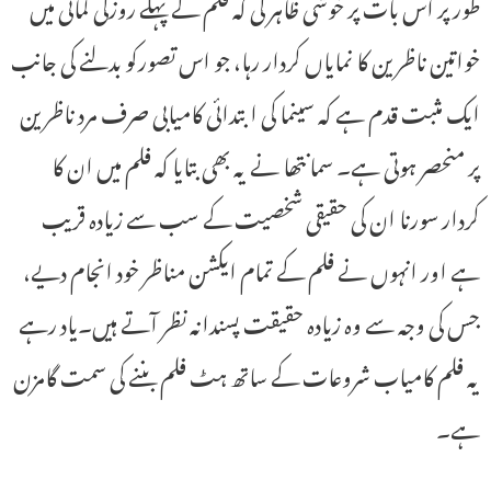
طور پر اس بات پر خوشی ظاہر کی کہ فلم کے پہلے روزکی کمائی میں
خواتین ناظرین کا نمایاں کردار رہا، جو اس تصورکو بدلنے کی جانب
ایک مثبت قدم ہے کہ سینما کی ابتدائی کامیابی صرف مرد ناظرین
پر منحصر ہوتی ہے۔ سمانتھا نے یہ بھی بتایا کہ فلم میں ان کا
کردار سورنا ان کی حقیقی شخصیت کے سب سے زیادہ قریب
ہے اور انہوں نے فلم کے تمام ایکشن مناظر خود انجام دیے،
جس کی وجہ سے وہ زیادہ حقیقت پسندانہ نظر آتے ہیں۔یاد رہے
یہ فلم کامیاب شروعات کے ساتھ ہٹ فلم بننے کی سمت گامزن
ہے۔