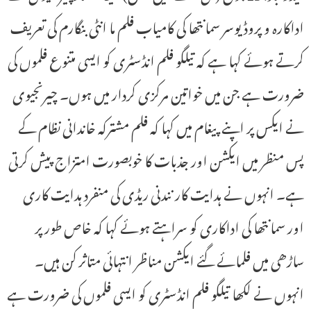
اداکارہ و پروڈیوسر سمانتھا کی کامیاب فلم ما انٹی بنگارم کی تعریف
کرتے ہوئے کہا ہے کہ تیلگو فلم انڈسٹری کو ایسی متنوع فلموں کی
ضرورت ہے جن میں خواتین مرکزی کردار میں ہوں۔ چیرنجیوی
نے ایکس پر اپنے پیغام میں کہا کہ فلم مشترکہ خاندانی نظام کے
پس منظر میں ایکشن اور جذبات کا خوبصورت امتزاج پیش کرتی
ہے۔ انہوں نے ہدایت کار نندنی ریڈی کی منفرد ہدایت کاری
اور سمانتھا کی اداکاری کو سراہتے ہوئے کہا کہ خاص طور پر
ساڑھی میں فلمائے گئے ایکشن مناظر انتہائی متاثر کن ہیں۔
انہوں نے لکھا تیلگو فلم انڈسٹری کو ایسی فلموں کی ضرورت ہے