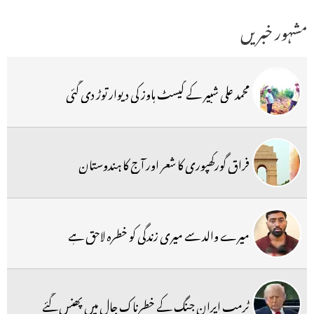
مشہور خبریں
محمد علی شبیر کے گیسٹ ہاوز کی دیوار توڑ دی گئی
فراق گورکھپوری کا شعر اور آج کا ہندوستان
میرے والد سے میری زندگی کو خطرہ لاحق ہے
ٹرمپ ایران جنگ کے خطرناک جال میں پھنس گئے