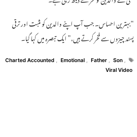
“بہترین احساس۔ جب آپ اپنے والدین کو مثبت اور ترقی
پسند چیزوں سے فخر کرتے ہیں،” ایک تبصرہ میں کہا گیا۔
Tags
Charted Accounted
,
Emotional
,
Father
,
Son
,
Viral Video