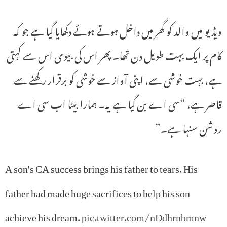
ویڈیو میں والد کو گھر میں داخل ہوتے ہوئے دکھایا گیا ہے جو کہ
کام پر ایک بہت طویل دن تھا۔ پھر اس کی بیوی اس سے کہتی
ہے، بہت خوشی سے، اپنی آواز سے خوشی کو برقرار رکھنے سے
قاصر ہے، “سی اے بن گیا ہے یہ۔ ہمارا بیٹا اب سی اے
روشن سنہا ہے۔”
A son's CA success brings his father to tears. His
father had made huge sacrifices to help his son
achieve his dream.
pic.twitter.com/nDdhrnbmnw