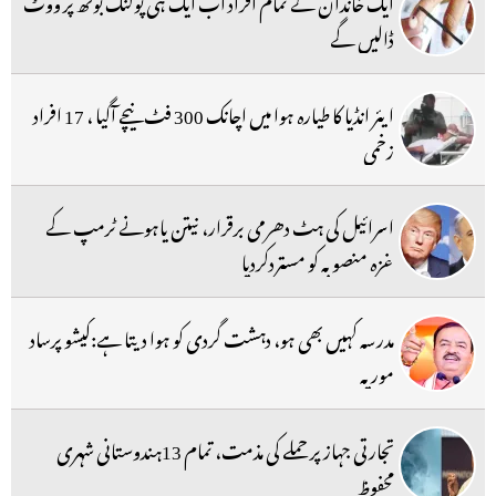
ایک خاندان کے تمام افراد اب ایک ہی پولنگ بوتھ پر ووٹ
ڈالیں گے
ایئر انڈیا کا طیارہ ہوا میں اچانک 300 فٹ نیچے آگیا ، 17 افراد
زخمی
اسرائیل کی ہٹ دھرمی برقرار، نیتن یاہونے ٹرمپ کے
غزہ منصوبہ کو مستردکردیا
مدرسہ کہیں بھی ہو، دہشت گردی کو ہوا دیتا ہے:کیشو پرساد
موریہ
تجارتی جہاز پر حملے کی مذمت، تمام 13ہندوستانی شہری
محفوظ