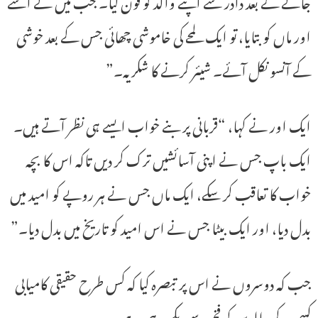
جانے کے بعد دادر سے اپنے والد کو فون کیا۔ جب میں نے اسے
اور ماں کو بتایا، تو ایک لمحے کی خاموشی چھائی جس کے بعد خوشی
کے آنسو نکل آئے۔ شیئر کرنے کا شکریہ۔”
ایک اور نے کہا، “قربانی پر بنے خواب ایسے ہی نظر آتے ہیں۔
ایک باپ جس نے اپنی آسائشیں ترک کر دیں تاکہ اس کا بچہ
خواب کا تعاقب کر سکے، ایک ماں جس نے ہر روپے کو امید میں
بدل دیا، اور ایک بیٹا جس نے اس امید کو تاریخ میں بدل دیا۔”
جب کہ دوسروں نے اس پر تبصرہ کیا کہ کس طرح حقیقی کامیابی
کسی کے والدین کو فخر سے دیکھ رہی ہے۔