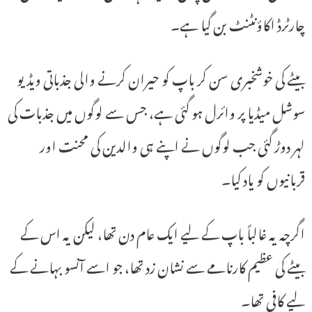
چارٹرڈ اکاؤنٹنٹ بن گیا ہے۔
بیٹے کی خوشخبری سن کر باپ کو حیران کرنے والی جذباتی ویڈیو
سوشل میڈیا پر وائرل ہو گئی ہے، جس سے لوگوں میں جذبات کی
لہر دوڑ گئی جب لوگوں نے اپنے ہی والدین کی محنت اور
قربانیوں کو یاد کیا۔
اگرچہ یہ غالباً باپ کے لیے ایک عام دن تھا، لیکن یہ اس کے
بیٹے کی عظیم کارنامے سے نشان زد تھا، جو اسے آنسو بہانے کے
لیے کافی تھا۔