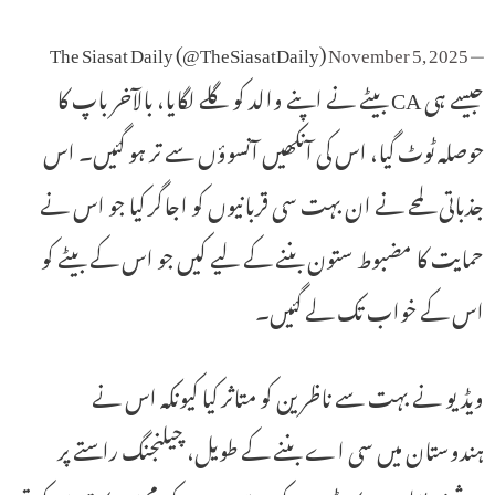
November 5, 2025
— The Siasat Daily (@TheSiasatDaily)
جیسے ہی CA بیٹے نے اپنے والد کو گلے لگایا، بالآخر باپ کا
حوصلہ ٹوٹ گیا، اس کی آنکھیں آنسوؤں سے تر ہو گئیں۔ اس
جذباتی لمحے نے ان بہت سی قربانیوں کو اجاگر کیا جو اس نے
حمایت کا مضبوط ستون بننے کے لیے کیں جو اس کے بیٹے کو
اس کے خواب تک لے گئیں۔
ویڈیو نے بہت سے ناظرین کو متاثر کیا کیونکہ اس نے
ہندوستان میں سی اے بننے کے طویل، چیلنجنگ راستے پر