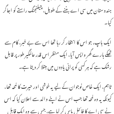
ہندوستان میں سی اے بننے کے طویل، چیلنجنگ راستے کو اجاگر
کیا۔
ایک باپ، جو اس کا انتظار کر رہا تھا اس سے بے خبر، کام سے
تھکے ہارے گھر واپس آیا، ایک منظر اس قدر عالمگیر طور پر قابل
رشک ہے کہ ہر کسی کو پرانی یادوں میں مبتلا کر دیتا ہے۔
تاہم، ایک خاص نوجوان کے لیے یہ خوشی اور حیرت کا لمحہ تھا،
کیونکہ یہ وہ لمحہ تھا جب اس نے اپنے والد سے اعلان کیا کہ اس
نے سی اے کا فائنل پاس کر لیا ہے، جس سے وہ ایک قابل