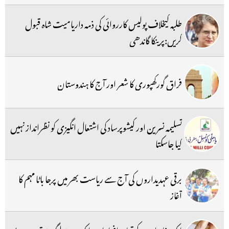
طلبہ کیخلاف پولیس کارروائی کی ذمہ داریامیت شاہ قبول
کریں:پرینکا گاندھی
فراق گورکھپوری کا شعر اور آج کا ہندوستان
تسلیمہ نسرین اور کیشوپرساد کی اشتعال انگیزی کو نظرانداز نہیں
کیا جاسکتا
برقی عہدیداروں کی آج سے ریاست بھر میں پرجا باٹا مہم کا
آغاز