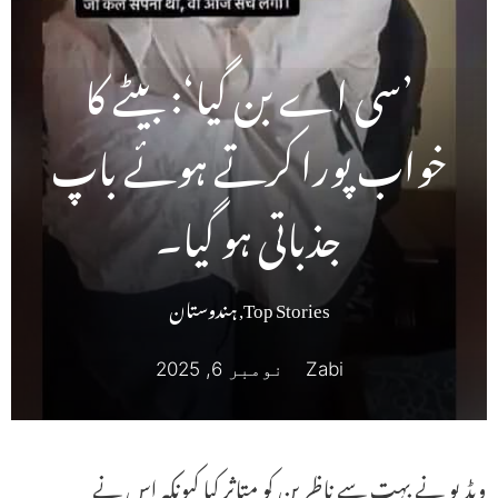
’سی اے بن گیا‘: بیٹے کا
خواب پورا کرتے ہوئے باپ
جذباتی ہو گیا۔
Top Stories
,
ہندوستان
Zabi
نومبر 6, 2025
ویڈیو نے بہت سے ناظرین کو متاثر کیا کیونکہ اس نے