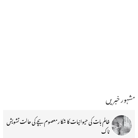
مشہور خبریں
ظالم بات کی حیوانیات کا شکا رمعصوم بچے کی حالت تشویش
ناک