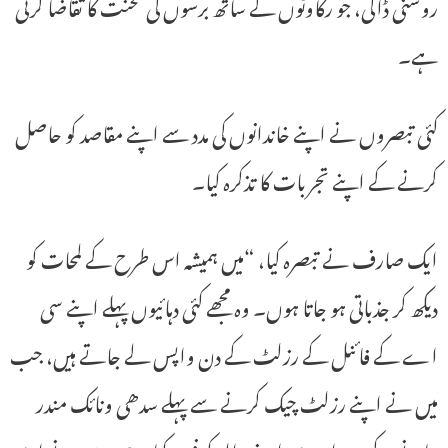
روشنی ڈالی، جو رکاوٹوں کے ساتھ برسوں کی محنت کا تقاضا کرتی
ہے۔
کئی تبصروں نے اپنے خاندانوں کی مدد سے اپنے مقاصد کو حاصل
کرنے کے اپنے تجربات کا تذکرہ کیا۔
ایک صارف نے تبصرہ کیا، “میں ہمیشہ اس طرح کے لمحات کو
دیکھ کر جذباتی ہو جاتا ہوں۔ وہ مجھے کئی دہائیوں پہلے اپنے سی
اے کے فائنل کے رزلٹ کے دن واپس لے جاتے ہیں، جب
میں نے اپنے رزلٹ چیک کرنے سے پہلے سدھی ونائک مندر