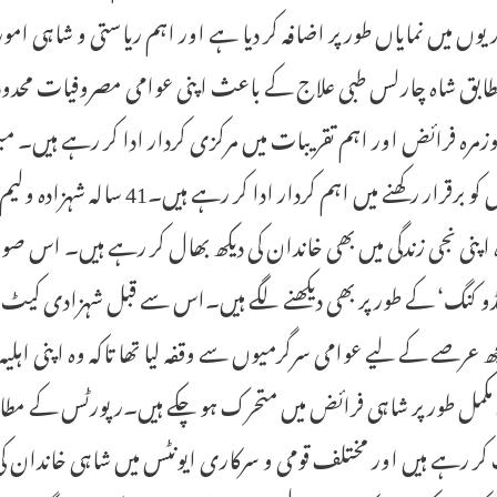
ریوں میں نمایاں طور پر اضافہ کر دیا ہے اور اہم ریاستی و شاہی ام
ابق شاہ چارلس طبی علاج کے باعث اپنی عوامی مصروفیات محدود ک
مرہ فرائض اور اہم تقریبات میں مرکزی کردار ادا کر رہے ہیں۔ 
تسلسل کو برقرار رکھنے میں اہ
ہ اپنی نجی زندگی میں بھی خاندان کی دیکھ بھال کر رہے ہیں۔ اس
ڈو کنگ‘ کے طور پر بھی دیکھنے لگے ہیں۔اس سے قبل شہزادی کیٹ م
 عرصے کے لیے عوامی سرگرمیوں سے وقفہ لیا تھا تاکہ وہ اپنی اہل
 مکمل طور پر شاہی فرائض میں متحرک ہو چکے ہیں۔رپورٹس کے مطابق
کر رہے ہیں اور مختلف قومی و سرکاری ایونٹس میں شاہی خاندان کی نم