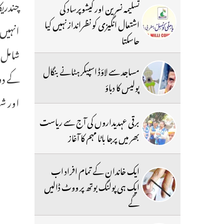
چندریک
تسلیمہ نسرین اور کیشوپرساد کی
اشتعال انگیزی کو نظرانداز نہیں کیا
انہیں 
جاسکتا
شامل ہ
مساجد سے لاؤڈ اسپیکر ہٹانے بنگال
کے دو
پولیس کا دباؤ
اور شہ
برقی عہدیداروں کی آج سے ریاست
بھر میں پرجا باٹا مہم کا آغاز
ایک خاندان کے تمام افراد اب
ایک ہی پولنگ بوتھ پر ووٹ ڈالیں
گے