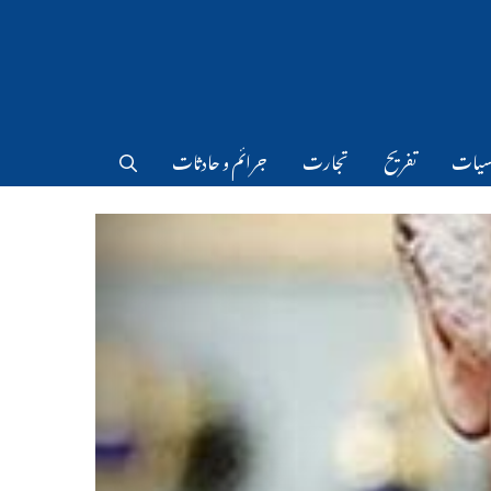
سیات
تفریح
تجارت
جرائم و حادثات