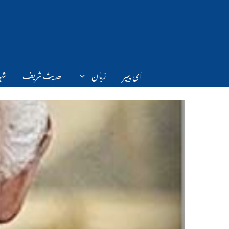
Ski
t
conten
ای پیپر
زبان
حدیث شریف
شہر