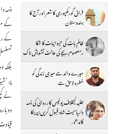
ذمہ دا
فراق گورکھپوری کا شعر اور آج کا
کے مط
ہندوستان
کے روز
ظالم بات کی حیوانیات کا شکا
رمعصوم بچے کی حالت تشویش ناک
بلکہ و
میرے والد سے میری زندگی کو
پر ’شی
خطرہ لاحق ہے
نے کچھ
طلبہ کیخلاف پولیس کارروائی کی ذمہ
دوبارہ
داریامیت شاہ قبول کریں:پرینکا
گاندھی
قیادت 