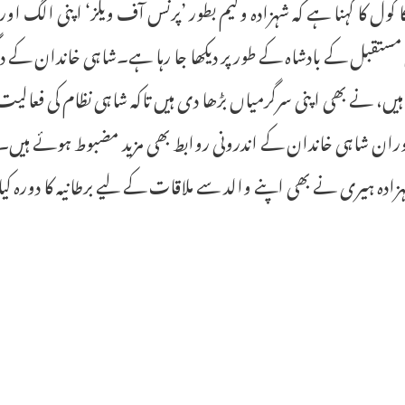
ا کول کا کہنا ہے کہ شہزادہ ولیم بطور ’پرنس آف ویلز‘ اپنی الگ 
مستقبل کے بادشاہ کے طور پر دیکھا جا رہا ہے۔شاہی خاندان کے دیگر 
یں، نے بھی اپنی سرگرمیاں بڑھا دی ہیں تاکہ شاہی نظام کی فعالی
ران شاہی خاندان کے اندرونی روابط بھی مزید مضبوط ہوئے ہیں۔
زادہ ہیری نے بھی اپنے والد سے ملاقات کے لیے برطانیہ کا دورہ کیا