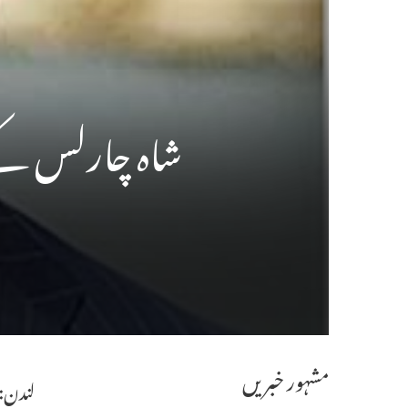
شاہ چارلس کے ک
مشہور خبریں