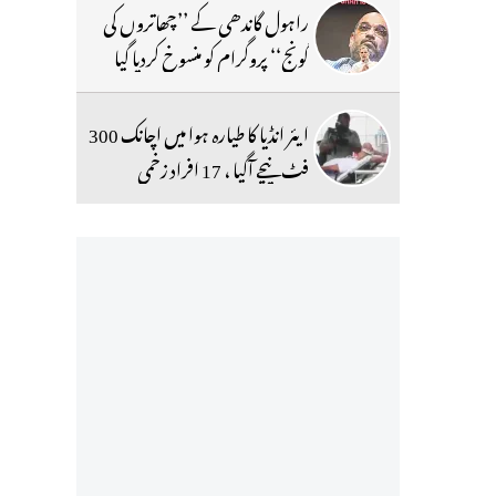
راہول گاندھی کے ’’چھاتروں کی
گونج‘‘ پروگرام کو منسوخ کردیا گیا
ایئر انڈیا کا طیارہ ہوا میں اچانک 300
فٹ نیچے آگیا ، 17 افراد زخمی