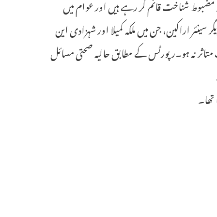
اور مضبوط شناخت قائم کر رہے ہیں اور عوام میں
سینئر اراکین، جن میں ملکہ کمیلا اور شہزادی این
ت متاثر نہ ہو۔رپورٹس کے مطابق حالیہ صحتی مسائل
 تھا۔