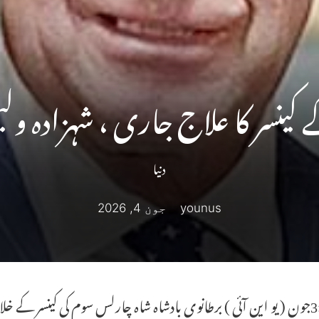
ینسر کا علاج جاری ، شہزادہ و
دنیا
younus
جون 4, 2026
لندن:3جون ( یو این آئی ) برطانوی بادشاہ شاہ چارلس سوم کی کینسر