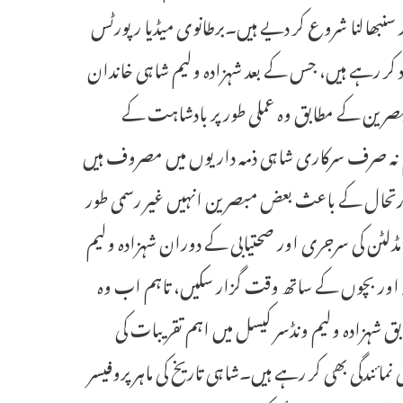
ور سنبھالنا شروع کر دیے ہیں۔برطانوی میڈیا رپورٹس
ر رہے ہیں، جس کے بعد شہزادہ ولیم شاہی خاندان
مبصرین کے مطابق وہ عملی طور پر بادشاہت کے
م کردار ادا کر رہے ہیں۔41 سالہ شہزادہ ولیم نہ صرف سرکاری شاہی ذمہ داریوں میں مصروف ہیں
 صورتحال کے باعث بعض مبصرین انہیں غیر رسمی طور
ڈلٹن کی سرجری اور صحتیابی کے دوران شہزادہ ولیم
یہ اور بچوں کے ساتھ وقت گزار سکیں، تاہم اب وہ
 شہزادہ ولیم ونڈسر کیسل میں اہم تقریبات کی
ائندگی بھی کر رہے ہیں۔شاہی تاریخ کی ماہر پروفیسر