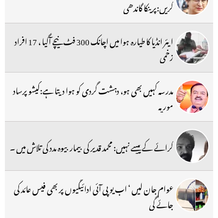
کریں:پرینکا گاندھی
ایئر انڈیا کا طیارہ ہوا میں اچانک 300 فٹ نیچے آگیا ، 17 افراد
زخمی
مدرسہ کہیں بھی ہو، دہشت گردی کو ہوا دیتا ہے:کیشو پرساد
موریہ
کرائے کے پیسے نہیں: محمد قدیر کی بیمار بیوہ مدد کی تلاش میں ۔
عوام جان لیں ‘ اب یو پی آئی ادائیگیوں پر بھی فیس عائد کی
جائے گی