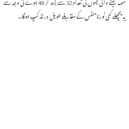
حصہ لینے والی ٹیموں کی تعداد 32 سے بڑھ کر 48 ہونے کی وجہ سے
یہ پچھلے کئی ٹورنامنٹس کے مقابلے طویل ورلڈ کپ ہوگا۔