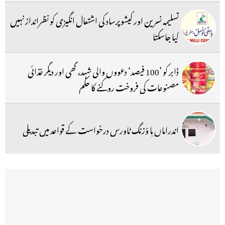
تسلیمہ نسرین اور کیشوپرساد کی اشتعال انگیزی کو نظرانداز نہیں
کیا جاسکتا
ڈابر کو ’100 فیصد‘ دعووں والی شہد، گھی اور دیگر غذائی
مصنوعات کی فروخت روکنے کا حکم
اندراماں ہا ؤزنگ ٹاورس درخواست کے قواعد میں تبدیلی