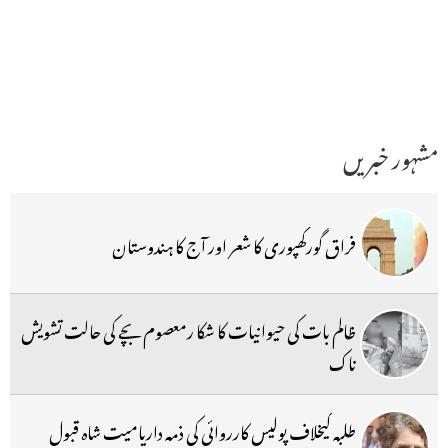
مشہور خبریں
فراق گورکھپوری کا شعر اور آج کا ہندوستان
ظالم بات کی حیوانیات کا شکا رمعصوم بچے کی حالت تشویش
ناک
طلبہ کیخلاف پولیس کارروائی کی ذمہ داریامیت شاہ قبول