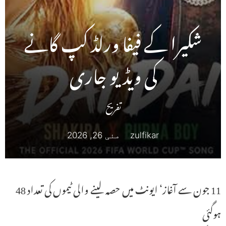
شکیرا کے فیفا ورلڈ کپ گانے
کی ویڈیو جاری
تفریح
zulfikar
مئی 26, 2026
11 جون سے آغاز‘ ایونٹ میں حصہ لینے والی ٹیموں کی تعداد 48
ہوگئی