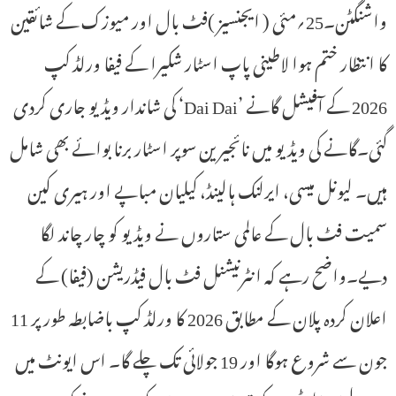
واشنگٹن۔25؍مئی ( ایجنسیز )فٹ بال اور میوزک کے شائقین
کا انتظار ختم ہوا لاطینی پاپ اسٹار شکیرا کے فیفا ورلڈ کپ
2026 کے آفیشل گانے ’Dai Dai‘ کی شاندار ویڈیو جاری کردی
گئی۔گانے کی ویڈیو میں نائجیرین سوپر اسٹار برنا بوائے بھی شامل
ہیں۔ لیونل میسی، ایرلنک ہالینڈ، کیلیان مباپے اور ہیری کین
سمیت فٹ بال کے عالمی ستاروں نے ویڈیو کو چار چاند لگا
دیے۔واضح رہے کہ انٹرنیشنل فٹ بال فیڈریشن (فیفا) کے
اعلان کردہ پلان کے مطابق 2026 کا ورلڈ کپ باضابطہ طور پر 11
جون سے شروع ہوگا اور 19 جولائی تک چلے گا۔ اس ایونٹ میں