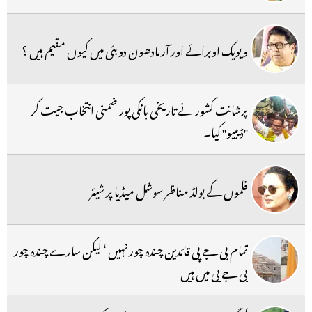
ویویک اوبرائے اور آر مادھون دوبئی میں کیوں مقیم ہیں ؟
پرشانت کشور نے تاریخی بانکی پور ضمنی انتخاب جیت کر
''ڈیبیو'' کیا۔
فلموں کے بولڈ مناظر سوشل میڈیا پر شیئر
تمام بی جے پی قائدین چندہ چور نہیں ‘ لیکن سارے چندہ چور
بی جے پی میں ہیں