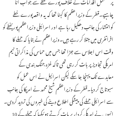
پر مشتمل اقدامات کے خلاف پورے خطے سے جواب آنا
چاہیے۔قطر کے وزیراعظم کا کہنا تھا کہ یہ واقعہ پورے خطے
کوانتشار کی جانب دھکیل رہا ہے اور اسرائیلی وزیراعظم پوریخطے کو
افراتفری میں مبتلا کر رہے ہیں۔وزیراعظم نے بتایا کہ حملے کا
وقت اس اجلاس سے جڑا تھا جس میں حماس کی مذاکراتی ٹیم
امریکی تجاویز پر بات کر رہی تھی تاکہ غزہ جنگ بندی کے
معاہدے تک پہنچا جا سکے لیکن اسرائیل نے اس عمل کو
سبوتاج کر دیا۔قطر کے وزیراعظم شیخ محمد نے امریکا کی جانب
سے اسرائیلی حملے کی پیشگی اطلاع دینے کی خبروں کی تردید کردی۔
انہوں نے امریکی کردار پر بات کرتے ہوئیکہا کہ حملے کے 10