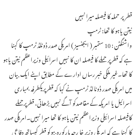
قطر پر حملہ کا فیصلہ میرا نہیں
نیتن یاہو کا تھا: ٹرمپ
واشنگٹن : 10 ستمبر ( ایجنسیز ) امریکی صدر ڈونلڈ ٹرمپ کا کہنا
ہے کہ قطرپر حملے کا فیصلہ ان کا نہیں اسرائیلی وزیراعظم نیتن یاہو
کا تھا۔غیر ملکی خبر رساں ادارے کے مطابق اپنے ایک بیان
میں امریکی صدر ڈونالڈ ٹرمپ نے کہا کہ قطرپریکطرفہ بمباری
اسرائیل یا امریکہ کے مقاصدکو آگے نہیں بڑھاتی، قطرپرحملے
کافیصلہ اسرائیلی وزیراعظم نیتن یاہو کا تھا میرا نہیں۔امریکی صدر
کا کہنا ہے کہ امریکی وزیر خا رجہ مارکوروبیوکو قطر کیساتھ دفاعی