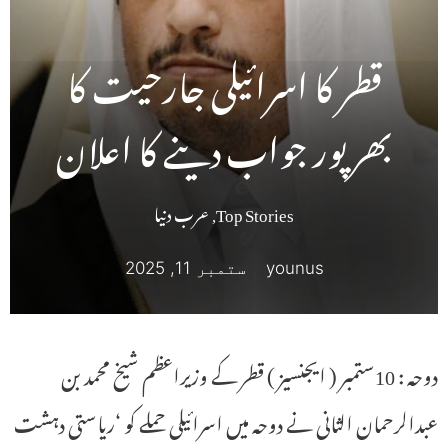
قطر کا اسرائیلی جارحیت کا
بھرپور جواب دینے کا اعلان
Top Stories
,
عرب دنیا
younus
ستمبر 11, 2025
دوحہ : 10ستمبر ( ایجنسیز ) قطر کے وزیراعظم شیخ محمد بن
عبدالرحمان الثانی نے دوحہ میں اسرائیلی حملے کو ‘ریاستی دہشت