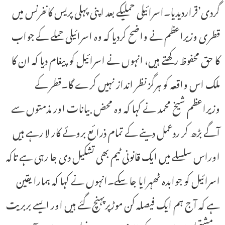
گردی’قراردیدیا۔اسرائیلی حملیکے بعد اپنی پہلی پریس کانفرنس میں
قطری وزیراعظم نے واضح کردیا کہ وہ اسرائیلی حملے کے جواب
کا حق محفوظ رکھتے ہیں، انہوں نے اسرائیل کو پیغام دیا کہ ان کا
ملک اس واقعہ کو ہرگز نظر انداز نہیں کرے گا۔قطر کے
وزیراعظم شیخ محمد نے کہا کہ وہ محض بیانات اور مذمتوں سے
آگے بڑھ کر ردعمل دینے کے تمام ذرائع بروئے کار لا رہے ہیں
اوراس سلسلے میں ایک قانونی ٹیم بھی تشکیل دی جا رہی ہے تاکہ
اسرائیل کو جوابدہ ٹھہرایا جا سکے۔انہوں نے کہا کہ ہمارا یقین
ہے کہ آج ہم ایک فیصلہ کن موڑپرپہنچ گئے ہیں اور ایسے بربریت