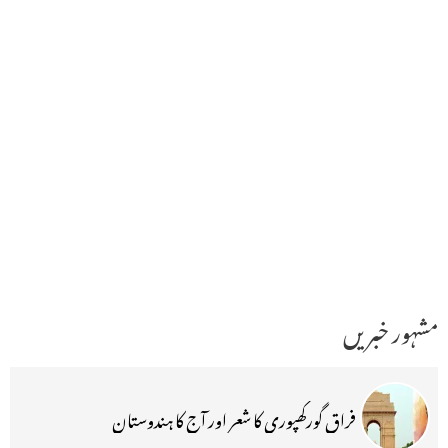
مشہور خبریں
فراق گورکھپوری کا شعر اور آج کا ہندوستان