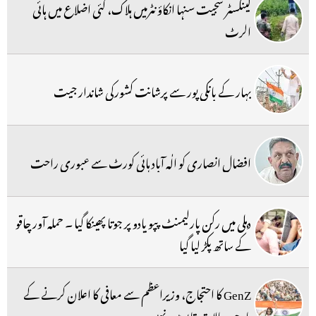
گینگسٹر سجیت سنہا انکاؤنٹرمیں ہلاک، کئی اضلاع میں ہائی
الرٹ
بہار کے بانکی پور سے پرشانت کشورکی شاندار جیت
افضال انصاری کو الٰہ آباد ہائی کورٹ سے عبوری راحت
دہلی میں رکن پارلیمنٹ پپو یادو پر جوتا پھینکا گیا ۔ حملہ آور چاقو
کے ساتھ پکڑ لیا گیا
GenZ کا احتجاج، وزیراعظم سے معافی کا اعلان کرنے کے
باوجود حالات قابو میں نہیں