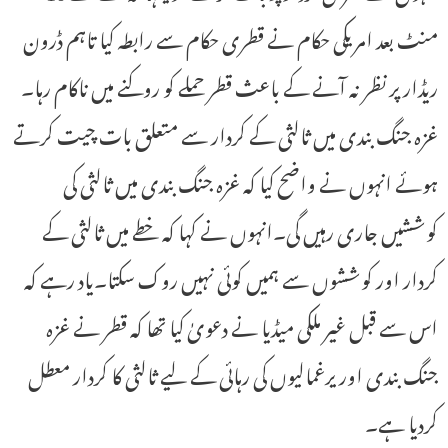
منٹ بعد امریکی حکام نے قطری حکام سے رابطہ کیا تاہم ڈرون
ریڈار پر نظر نہ آنے کے باعث قطر حملے کو روکنے میں ناکام رہا۔
غزہ جنگ بندی میں ثالثی کے کردار سے متعلق بات چیت کرتے
ہوئے انہوں نے واضح کیا کہ غزہ جنگ بندی میں ثالثی کی
کوششیں جاری رہیں گی۔انہوں نے کہا کہ خطے میں ثالثی کے
کردار اور کوششوں سے ہمیں کوئی نہیں روک سکتا۔یاد رہے کہ
اس سے قبل غیر ملکی میڈیا نے دعویٰ کیا تھا کہ قطر نے غزہ
جنگ بندی اور یرغمالیوں کی رہائی کے لیے ثالثی کا کردار معطل
کردیا ہے۔