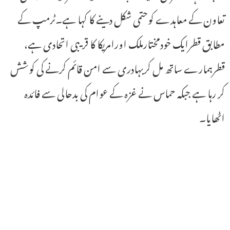
تعاون کے معاہدے کوحتمی شکل دینے کا کہا ہے۔ٹرمپ کے
مطابق قطرایک خودمختارملک اورامریکا کا قریبی اتحادی ہے،
قطرہمارے ساتھ مل کربہادری سے امن قائم کرنے کی کوشش
کر رہا ہے جبکہ حماس نے غزہ کے عوام کی بدحالی سے فائدہ
اٹھایا۔