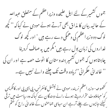
جموں کشمیر کے لئے ایل علیحدہ وزیراعظم کے متعلق عبداللہ
کے حالیہ بیان کا مذاق بھی آرتے ہوئے مودی نے کہاکہ ’’ کچھ
لوگ دووزیراعظم کی دھمکی دے رہے ہیں ‘ اور کچھ لوگ
غداروں کی زبان بول رہے ہیں‘ مگر میں یہ صاف کردینا
چاہتاہوں کہ جموں کشمیر ہندوستان کا اٹوٹ حصہ ہے اور ان کی
’’ خاندانی حکمرانی‘‘زیادہ وقت تک چلنے والے نہیں ہے۔
کتھوعہ- وزیر اعظم نریندر مودی نے نیشنل کانفرنس، پی ڈی پی اور کانگریس
کو’ مہاملاوٹ ‘قرار دیتے ہوئے رائے دہندگان سے کہاکہ وہ ریاست میں ترقی
کیلئے دہائیوں سے چلے آرہے ان سیای جماعتوں کے خاندانی راج کو ختم