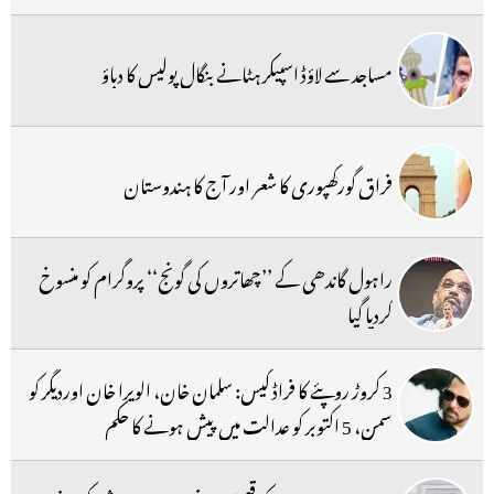
مساجد سے لاؤڈ اسپیکر ہٹانے بنگال پولیس کا دباؤ
فراق گورکھپوری کا شعر اور آج کا ہندوستان
راہول گاندھی کے ’’چھاتروں کی گونج‘‘ پروگرام کو منسوخ
کردیا گیا
3 کروڑ روپئے کا فراڈ کیس: سلمان خان، الویرا خان اوردیگر کو
سمن، 5 اکتوبر کو عدالت میں پیش ہونے کا حکم