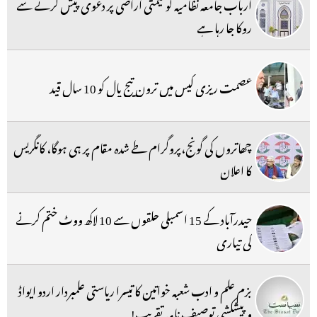
ارباب جامعہ نظامیہ کو قیمتی اراضی پر دعوی پیش کرنے سے
روکا جا رہا ہے
عصمت ریزی کیس میں ترون تیج پال کو 10 سال قید
چھاتروں کی گونج،پروگرام طے شدہ مقام پر ہی ہوگا، کانگریس
کا اعلان
حیدرآباد کے 15 اسمبلی حلقوں سے 10 لاکھ ووٹ ختم کرنے
کی تیاری
بزم علم و ادب شعبہ خواتین کا تیسرا ریاستی علمبردار اردو ایواڈ
و پیشکشی توصیف نامہ تقریب!