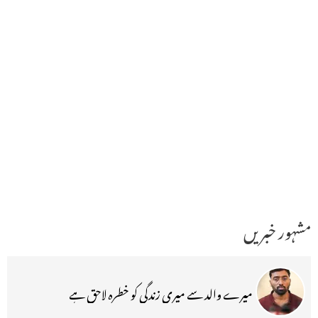
مشہور خبریں
میرے والد سے میری زندگی کو خطرہ لاحق ہے