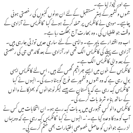
ہے اور نچوڑ لیا ہے۔
جموں وکشمیر کے بہتر مستقبل کے لئے ان دونوں کنبوں کی رخصتی ہونی
چاہیے۔ مودی نے کانگریس پر حملہ کرتے ہوئے کہا ’کانگریس نے آزادی کے
وقت جو غلطیاں کی ، وہ بھارت آج بھگت رہا ہے۔
اب وہ اقتدار سے باہر ہے۔ واپسی کے لئے ساری حدیں توڑتی جارہی ہیں۔
آزادی سے پہلے کی کانگریس الگ تھی اور آزادی کے بعد گاندھی جی کی رخصتی
کے بعد والی کانگریس الگ ہے۔
کانگریس کے خون میں ایسے جراثیم گھس گئے ہیں ، اس لئے کانگریس ایسی
بول رہی ہے کہ وہ جموں وکشمیر سے فوج کو ہٹا دے گی۔ انہوں نے کہا
’کانگریس کہہ رہی ہے کہ پاکستان سے پیسے لیکر نوجوانوں کو بھڑکانے والوں
کے ساتھ بناء شرط بات کرے گی۔
کانگریس والو کس مجبوری میں یہ بات کہہ رہے ہو۔ ان انتخابات میں کس نے
آپ کو مدد کا وعدہ کیا ہے۔‘۔ انہوں نے کہا ’کانگریس کہہ رہی ہے کہ وہ یہاں
لڑ رہے جوانوں کو حاصل خصوصی اختیارات بھی ختم کرے گی۔