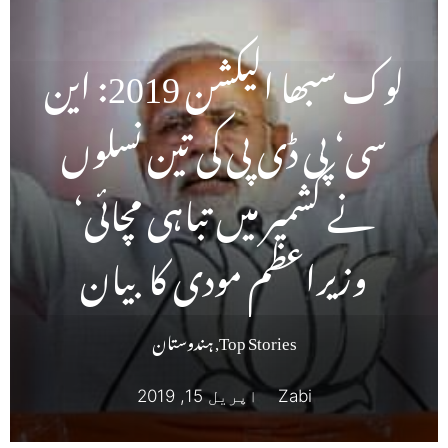
لوک سبھا الیکشن 2019: این
سی‘ پی ڈی پی کی تین نسلوں
نے کشمیر میں تباہی مچائی‘
وزیراعظم مودی کا بیان
Top Stories
,
ہندوستان
Zabi
اپریل 15, 2019