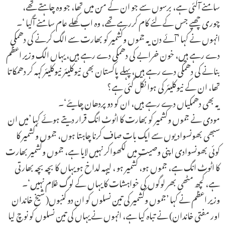
سامنے آگئی ہے، برسوں سے جو ان کے من میں تھا، جو وہ چاہتے تھے،
چوری چھپے جس کے لئے کام کررہے تھے، وہ اب کھلے عام سامنے آگیا ‘۔
انہوں نے کہا ’آئے دن یہ جموں وکشمیر کو بھارت سے الگ کرنے کی دھمکی
دے رہے ہیں، خون خرابے کی دھمکی دے رہے ہیں، یہاں الگ وزیر اعظم
بنانے کی دھمکی دے رہے ہیں، پہلے پاکستان بھی نیوکلیئر نیوکلیئر کہہ کر دھمکا تا
تھا، ان کے نیوکلیئر کی ہوا نکل گئی ہے؟
یہ بھی دھمکیاں دے رہے ہیں، ان کو دو پردھان چایئے‘۔
مودی نے جموں وکشمیر کو بھارت کا اٹوٹ انگ قرار دیتے ہوئے کہا ’میں ان
سبھی بھونسوادیوں سے ایک بات صاف کرنا چاہتا ہوں، جموں وکشمیر کا
کوئی بھونسوادی اپنی وصیت میں لکھواکر نہیں لایا ہے، جموں وکشمیر بھارت
کا اٹوٹ انگ ہے، جموں ہو، کشمیر ہو ، لیہہ لداخ ہو یہاں کا بچہ بچہ بھارتی
ہے، کچھ مٹھی بھر لوگوں کی خواہشات کا یہاں کے لوگ غلام نہیں‘۔
وزیر اعظم نے کہا ’جموں وکشمیر کی تین نسلوں کو ان دو کنبوں( شیخ خاندان
اور مفتی خاندان) نے تباہ کیا ہے، انہوں نے یہاں کی تین نسلوں کو نوچ لیا