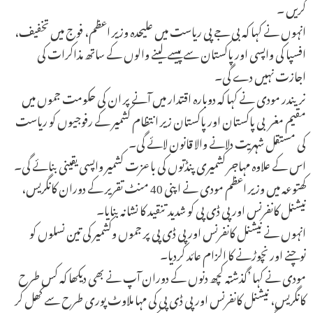
کریں ۔
انہوں نے کہا کہ بی جے پی ریاست میں علیحدہ وزیر اعظم، فوج میں تخفیف،
افسپا کی واپسی اور پاکستان سے پیسے لینے والوں کے ساتھ مذاکرات کی
اجازت نہیں دے گی۔
نریندر مودی نے کہا کہ دوبارہ اقتدار میں آنے پر ان کی حکومت جموں میں
مقیم مغربی پاکستان اور پاکستان زیر انتظام کشمیر کے رفوجیوں کو ریاست
کی مستقل شہریت دلانے والا قانون لائے گی۔
اس کے علاوہ مہاجر کشمیری پنڈتوں کی باعزت کشمیر واپسی یقینی بنائے گی۔
کھتوعہ میں وزیر اعظم مودی نے اپنی 40 منٹ تقریر کے دوران کانگریس،
نیشنل کانفرنس اور پی ڈی پی کو شدید تنقید کا نشانہ بنایا۔
انہوں نے نیشنل کانفرنس اور پی ڈی پی پر جموں وکشمیر کی تین نسلوں کو
نوچنے اور نچوڑنے کا الزام عائد کردیا۔
مودی نے کہا ’گذشتہ کچھ دنوں کے دوران آپ نے بھی دیکھا کہ کس طرح
کانگریس، نیشنل کانفرنس اور پی ڈی پی کی مہا ملاوٹ پوری طرح سے کھل کر