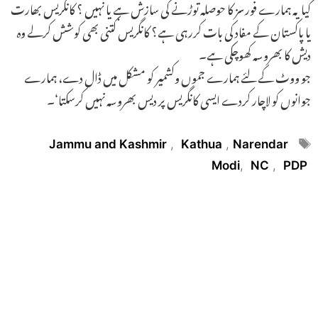
کیا یہ ہمارے فورسز کا حوصلہ توڑنے کی سازش ہے یا نہیں ؟ کانگریس بھارت
یا پاکستان کے مفاد کی بات کررہی ہے؟ کانگریس کتنی بھی کوشش کرلے وہ
دیش کا بھروسہ کھوچکی ہے۔
جو ووٹ کے لئے ہمارے جموں وکشمیر کو مشکل میں ڈال دے، ہمارے
جوانوں کو لاچار کردے ایسی کانگریس پر دیس بھروسہ نہیں کرسکتا‘۔
Tags
Jammu and Kashmir
,
Kathua
,
Narendar
Modi
,
NC
,
PDP