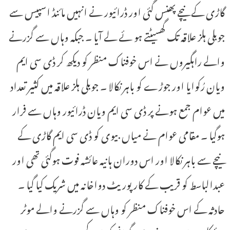
گاڑی کے نیچے پھنس گئی اور ڈرائیور نے انہیں مائنڈ اسپیس سے
جوبلی ہلز علاقہ تک گھسیٹتے ہو ئے لے آیا ۔ جبکہ وہاں سے گزرنے
والے راہگیروں نے اس خوفناک منظر کو دیکھ کر ڈی سی ایم
ویان رُکوایا اور جوڑے کو باہر نکالا ۔ جوبلی ہلز علاقہ میں کثیر تعداد
میں عوام جمع ہونے پر ڈی سی ایم ویان ڈرائیور وہاں سے فرار
ہوگیا ۔ مقامی عوام نے میاں بیوی کو ڈی سی ایم گاڑی کے
نیچے سے باہر نکالا اور اس دوران ہانیہ عائشہ فوت ہوگئی تھی اور
عبدالباسط کو قریب کے کارپور یٹ دواخانہ میں شریک کیا گیا ۔
حادثہ کے اس خوفناک منظر کو وہاں سے گزرنے والے موٹر