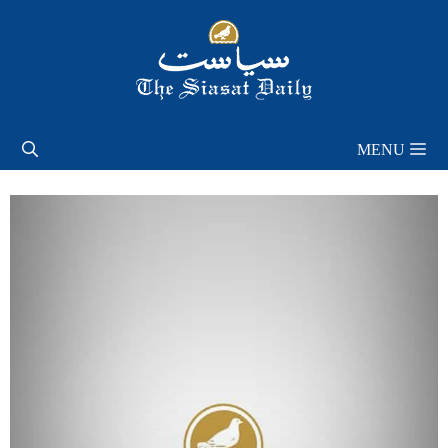
Skip
to
content
MENU