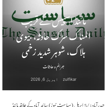
مائنڈ اسپیس کے قریب
المناک سڑک حادثہ، بیوی
ہلاک، شوہر شدید زخمی
جرائم و حادثات
zulfikar
اپریل 6, 2026
حیدرآباد : /5 اپریل (سیاست نیوز) سائبر آباد کے علاقہ مائنڈ