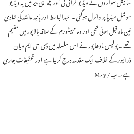
سائیکل سواروں نے ویڈیو گرافی کی اور کچھ ہی دیر میں یہ ویڈیو
سوشل میڈیا پر وائرل ہوگئی ۔ عبدالباسط اور ہانیہ عائشہ کی شادی
تین ماہ قبل ہوئی تھی اور وہ مہیشورم کے علاقہ بالاپور میں مقیم
تھے ۔ پولیس مادھاپور نے اس سلسلہ میں ڈی سی ایم ویان
ڈرائیور کے خلاف ایک مقدمہ درج کرلیا ہے اور تحقیقات جاری
ہے ۔ ب/ y؍M