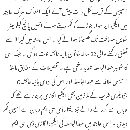
اسپیس کے قریب کل رات پیش آئے ایک المناک سڑک حادثہ
میں ایکٹیوا پر سوار جوڑے کو ٹکر دیتے ہوئے انہیں پانچ کیلو میٹر
طویل مسافت تک گھسیٹتا ہوا لے گیا ۔ اس حادثہ میں کیرالا سے
تعلق رکھنے والی 22 سالہ خاتون ہانیہ عائشہ فوت ہوگئی ۔ جبکہ اس
کا شوہر عبدالباسط شدید زخمی ہے ۔ تفصیلات کے مطابق مائنڈ
اسپیس علاقہ سے عبدالباسط اور اس کی بیوی ہانیہ عائشہ جو
جیویلری شاپ کے ملازمین بھی ایکٹیوا گاڑی پر جارہے تھے کہ
وہاں سے گزرنے والے تیز رفتار ڈی سی ایم ویان نے انہیں ٹکر
دیدی ۔ اس حادثہ میں عبدالباسط کی ایکٹیوا گاڑی ڈی سی ایم