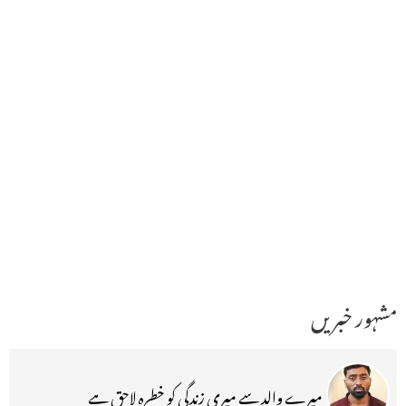
مشہور خبریں
میرے والد سے میری زندگی کو خطرہ لاحق ہے