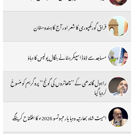
فراق گورکھپوری کا شعر اور آج کا ہندوستان
مساجد سے لاؤڈ اسپیکر ہٹانے بنگال پولیس کا دباؤ
راہول گاندھی کے ’’چھاتروں کی گونج‘‘ پروگرام کو منسوخ
کردیا گیا
امیت شاہ بھارتیہ ودیا پار مہوتسو 2026ء کا افتتاح کرینگے