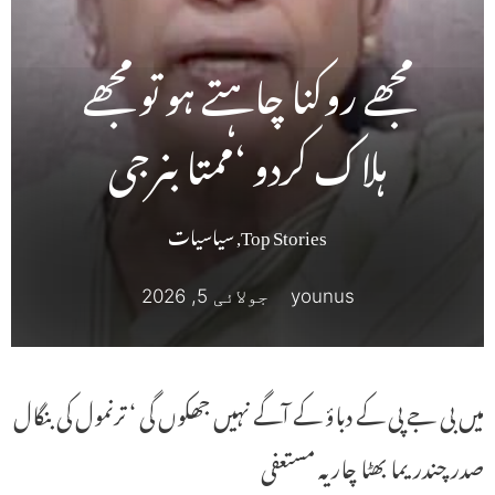
مجھے روکنا چاہتے ہو تو مجھے
ہلاک کردو ‘ممتابنرجی
Top Stories
,
سیاسیات
younus
جولائی 5, 2026
میں بی جے پی کے دباؤ کے آگے نہیں جھکوں گی ‘ ترنمول کی بنگال
صدر چندریما بھٹا چاریہ مستعفی