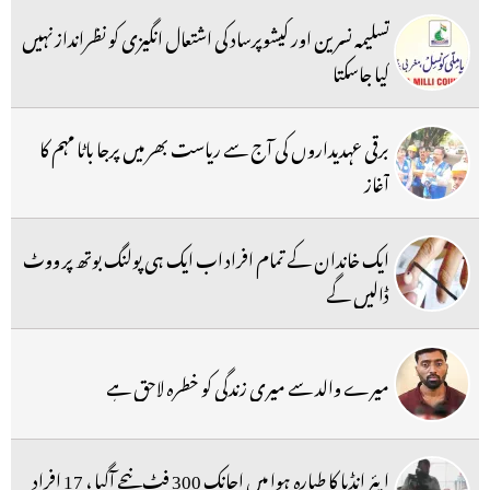
تسلیمہ نسرین اور کیشوپرساد کی اشتعال انگیزی کو نظرانداز نہیں
کیا جاسکتا
برقی عہدیداروں کی آج سے ریاست بھر میں پرجا باٹا مہم کا
آغاز
ایک خاندان کے تمام افراد اب ایک ہی پولنگ بوتھ پر ووٹ
ڈالیں گے
میرے والد سے میری زندگی کو خطرہ لاحق ہے
ایئر انڈیا کا طیارہ ہوا میں اچانک 300 فٹ نیچے آگیا ، 17 افراد