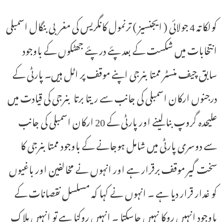
کولکاتہ 4 جولائی ( ایجنسیز ) ترنمول کانگریس کی مغربی بنگال اسمبلی
انتخابات میں شکست کے بعد پئے در پئے جھٹکوں کے باوجود
سابق چیف منسٹر ممتابنرجی اپنے موقف پر اٹل ہیں۔ پارٹی کے
درجنوں ارکان اسمبلی کی جانب سے ریتا برتا بنرجی کی قیادت میں
علیحدہ گروپ بنالینے اور پارٹی کے 20 ارکان اسمبلی کی جانب
سے دوسری پارٹی میں شامل ہوجانے کے باوجود ممتابنرجی کا
سخت گیر موقف برقرار ہے اور انہوں نے مخالفین اور باغیوں
کو غدار قرار دیا ہے ۔ انہوں نے کہا کہ مسلسل نقصانات کے
باوجود انہیں روکا نہیں جاسکتا ۔ انہیں روکنا ہے تو انہیں ہلاک