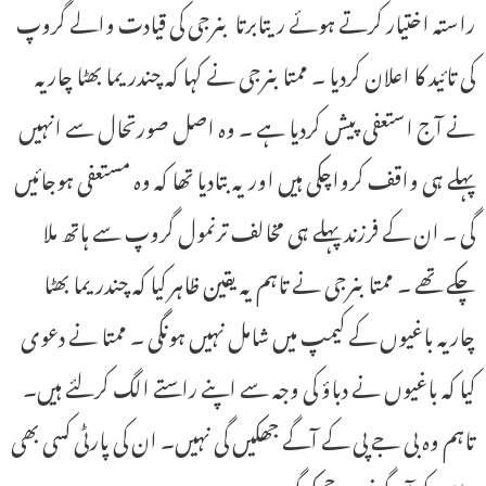
راستہ اختیار کرتے ہوئے ریتابرتا بنرجی کی قیادت والے گروپ
کی تائید کا اعلان کردیا ۔ ممتابنرجی نے کہا کہ چندریما بھٹا چاریہ
نے آج استعفی پیش کردیا ہے ۔ وہ اصل صورتحال سے انہیں
پہلے ہی واقف کرواچکی ہیں اور یہ بتادیا تھا کہ وہ مستعفی ہوجائیں
گی ۔ ان کے فرزند پہلے ہی مخالف ترنمول گروپ سے ہاتھ ملا
چکے تھے ۔ ممتابنرجی نے تاہم یہ یقین ظاہر کیا کہ چندریما بھٹا
چاریہ باغیوں کے کیمپ میں شامل نہیں ہونگی ۔ ممتا نے دعوی
کیا کہ باغیوں نے دباؤ کی وجہ سے اپنے راستے الگ کرلئے ہیں۔
تاہم وہ بی جے پی کے آگے جھکیں گی نہیں۔ ان کی پارٹی کسی بھی