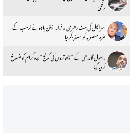
زخمی
اسرائیل کی ہٹ دھرمی برقرار، نیتن یاہونے ٹرمپ کے
غزہ منصوبہ کو مستردکردیا
راہول گاندھی کے ’’چھاتروں کی گونج‘‘ پروگرام کو منسوخ
کردیا گیا