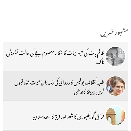
مشہور خبریں
ظالم بات کی حیوانیات کا شکا رمعصوم بچے کی حالت تشویش
ناک
طلبہ کیخلاف پولیس کارروائی کی ذمہ داریامیت شاہ قبول
کریں:پرینکا گاندھی
فراق گورکھپوری کا شعر اور آج کا ہندوستان