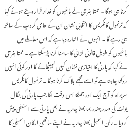
کرنا ہی ہوگا ۔ ممتابنرجی نے باغیوں کو غدار قرار دیتے ہوئے کہا
کہ ترنمول کانگریس کا انتخابی نشان ان کے حامی گروپ کے ساتھ
ہی رہے گا ۔ انہوں نے اشارہ دیا ہے کہ اس معاملے میں
باغیوں کو طویل قانونی لڑائی کا سامنا کرنا پڑسکتا ہے ۔ ممتابنرجی
نے کہا کہ پارٹی کا امتیازی نشان کہیں نہیںجائے گا اور کوئی انہیں
روکنا چاہتا ہے تو اسے مجھے ہلاک کرنا ہوگا ۔ ترنمول کانگریس
سربراہ کو آج ایک اور جھٹکا اس وقت لگا جب پارٹی کی بنگال
یونٹ کی صدر چندریما بھٹا چاریہ نے بھی پارٹی سے استعفی پیش
کردیا ۔ رکن اسمبلی بھٹا چاریہ نے اپنے ساتھی ارکان اسمبلی کا