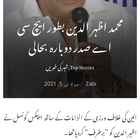
محمد اظہر الدین بطور ایچ سی
اے صدر دوبارہ بحالی
Top Stories
,
شہر کی خبریں
Zabi
جولائی 5, 2021
ائین کی خلاف ورزی کے الزامات کے ساتھ ایپکس کونسل نے
اظہر الدین کو ”برطرف“ کردیاتھا۔