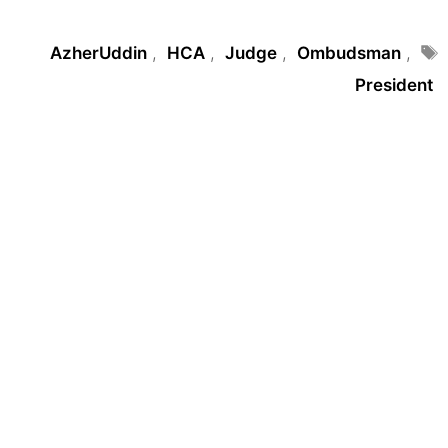
Tags
AzherUddin
,
HCA
,
Judge
,
Ombudsman
,
President