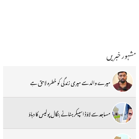
مشہور خبریں
میرے والد سے میری زندگی کو خطرہ لاحق ہے
مساجد سے لاؤڈ اسپیکر ہٹانے بنگال پولیس کا دباؤ