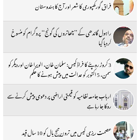
فراق گورکھپوری کا شعر اور آج کا ہندوستان
راہول گاندھی کے ’’چھاتروں کی گونج‘‘ پروگرام کو منسوخ
کردیا گیا
3 کروڑ روپئے کا فراڈ کیس: سلمان خان، الویرا خان اوردیگر کو
سمن، 5 اکتوبر کو عدالت میں پیش ہونے کا حکم
ارباب جامعہ نظامیہ کو قیمتی اراضی پر دعوی پیش کرنے سے
روکا جا رہا ہے
عصمت ریزی کیس میں ترون تیج پال کو 10 سال قید