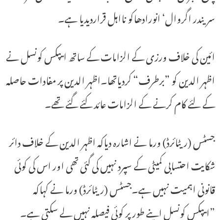
سریندر اگروال‘ انورادھاکو نااہل قراردیدیا ہے۔
ائین کی خلاف ورزی کے الزامات کے ساتھ ایپکس کونسل نے
اظہر الدین کو ”برطرف“ کردیاتھا۔اظہر الدین پر مفادات حاصلہ
کے لئے کام کرنے کے الزامات عائد کئے گئے تھے۔
جسٹس (ریٹائرڈ) ورما نے اشارہ دیاکہ اظہر الدین کے خلاف دائر
شکایت احتسابی کمیٹی کے سپرد نہیں کی گئی تھی اور اس کی کوئی
قانونی اہمیت نہیں ہے۔جسٹس (ریٹائرڈ) ورما نے کہاکہ
”ایپکس کونسل اپنے طور پر کوئی فیصلہ نہیں لے سکتی ہے۔