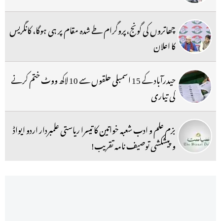
چھاتروں کی گونج،پروگرام طے شدہ مقام پر ہی ہوگا، کانگریس
کا اعلان
حیدرآباد کے 15 اسمبلی حلقوں سے 10 لاکھ ووٹ ختم کرنے
کی تیاری
بزم علم و ادب شعبہ خواتین کا تیسرا ریاستی علمبردار اردو ایواڈ
و پیشکشی توصیف نامہ تقریب!