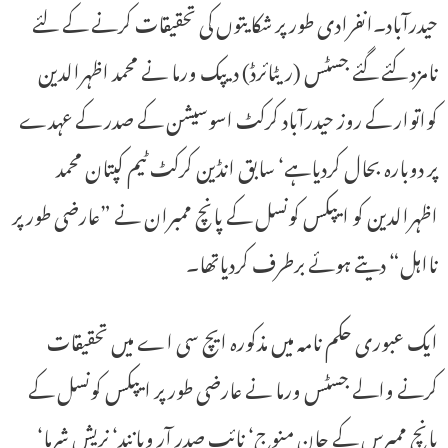
حیدرآباد۔انفرادی طور پر شکایتوں کی تحقیقات کرنے کے لئے
نامزد کئے گئے جسٹس (ریٹائرڈ) دیپک ورما نے محمد اظہرالدین
کواتوار کے روز حیدرآباد کرکٹ اسوسیشن کے صدر کے عہدے
پر دوبارہ بحال کردیاہے‘ سابق انڈین کرکٹ ٹیم کپتان محمد
اظہرالدین کو ایپکس کونسل کے پانچ ممبران نے ”عارضی طور پر
نااہل“ دیتے ہوئے برطرف کردیاتھا۔
ایک عبوری حکم نامہ میں مذکورہ ایچ سی اے میں تحقیقات
کرنے والے جسٹس ورما نے عارضی طور پر ایپکس کونسل کے
پانچ ممبرس کے جان منوج‘ نائب صدر آر ویانند‘ نریش شرما‘