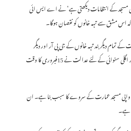
اپی مسجد کے انتظامات دیکھتی ہے‘ نے اے ایس ائی
ہ اس مشق سے تہہ خانوں کو نقصان ہوگا۔
ے تمام دیگر بند تہہ خانوں کے جی پی آر اور دیگر
ماڈرن تکنیک کے ذریعہ اے ایس ائی سروے پر مشتمل تھی۔ اس کیس پر اگلی سنوائی کے لئے عدالت نے 15فبروری کا وقت
گیان واپی مسجد عمارت کے سروے کا سبب بنا ہے۔ ان
ی ہے۔