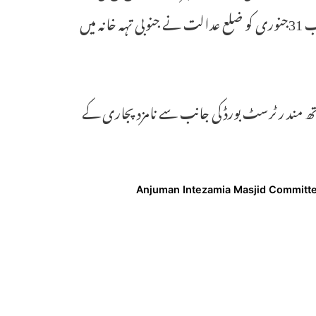
عدالت میں سروے رپورٹ پیش کی تھی۔ پیش رفت اس وقت ہوئی جب 31جنوری کو ضلع عدالت نے جنوبی تہہ خانہ میں
 مند ر ٹرسٹ بورڈ کی جانب سے نامزد پجاری کے
Anjuman Intezamia Masjid Committ