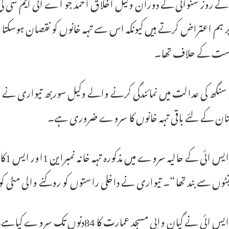
کے روز سنوائی کے دوران وکیل اخلاق احمد جو اے ائی ایم سی ک
ر ہم اعتراض کرتے ہیں کیونکہ اس سے تہہ خانوں کو نقصان ہوسکتا
ست کے حلاف تھا۔
سنگھ کی عدالت میں نمائندگی کرنے والے وکیل سوربھ تیواری نے ا
ہ لتان کے لئے باقی تہہ خانوں کا سروے ضروری ہے۔
اے ا
نٹوں سے بند تھا“۔ تیواری نے داخلی راستوں کو روکنے والی مٹی ک