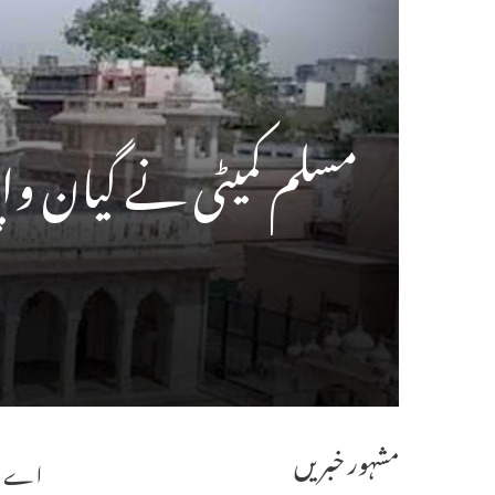
مسلم کمیٹی نے گیان وا
مشہور خبریں
اے ایس ا