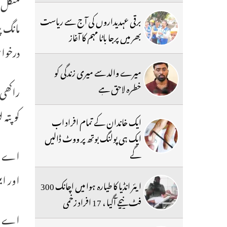
منگل 
برقی عہدیداروں کی آج سے ریاست
مانگ پ
بھر میں پرجا باٹا مہم کا آغاز
درخوا
میرے والد سے میری زندگی کو
خطرہ لاحق ہے
راکھی 
کو پت
ایک خاندان کے تمام افراد اب
ایک ہی پولنگ بوتھ پر ووٹ ڈالیں
گے
اور ای
ایئر انڈیا کا طیارہ ہوا میں اچانک 300
فٹ نیچے آگیا ، 17 افراد زخمی