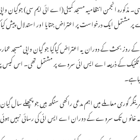
ی۔ مذکورہ انجمن انتظامیہ مسجد کمیٹی(اے ائی ایم سی) جوگیان و
پر مشتمل ایک درخواست پر اعتراض جتایا اور استدلال پیش کیاک
ے روز بحث کے دوران یہ اعتراض کیاگیا جو گیان واپی مسجد عمارت ک
کیاہے۔
ینگر گوری معاملے میں اہم مدعی راکھی سنگھ ہیں جو پچھلے سال 
تہہ خانو ں تک سروے کے دوران اے ایس ائی کی رسائی نہیں ہوئ