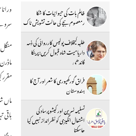
وراناس
ظالم بات کی حیوانیات کا شکا
سروے 
رمعصوم بچے کی حالت تشویش ناک
طلبہ کیخلاف پولیس کارروائی کی ذمہ
منگل ک
داریامیت شاہ قبول کریں:پرینکا
گاندھی
مقرر 
فراق گورکھپوری کا شعر اور آج کا
ہندوستان
ماں شر
تسلیمہ نسرین اور کیشوپرساد کی
باقی 
اشتعال انگیزی کو نظرانداز نہیں کیا
جاسکتا