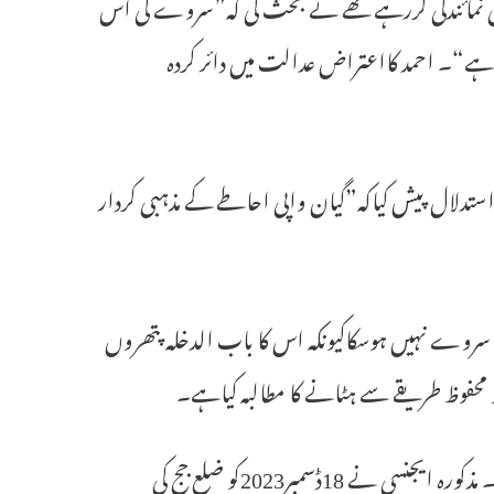
ی نمائندگی کررہے تھے نے بحث کی کہ”سروے کی اس
 ہے“۔ احمد کااعتراض عدالت میں دائر کردہ
ستدلال پیش کیاکہ”گیان واپی احاطے کے مذہبی کردار
یس ائی کے حالیہ سروے میں مذکورہ تہہ خانہ نمبراین 1اور ایس 1کا سروے نہیں ہوسکاکیونکہ اس کا باب الدخلہ پتھروں
و محفوظ طریقے سے ہٹانے کا مطالبہ کیاہے۔
اے ایس ائی نے گیان واپی مسجد عمارت کا 84دنوں تک سروے کیاہے۔ مذکورہ ایجنسی نے 18ڈسمبر2023کو ضلع جج کی