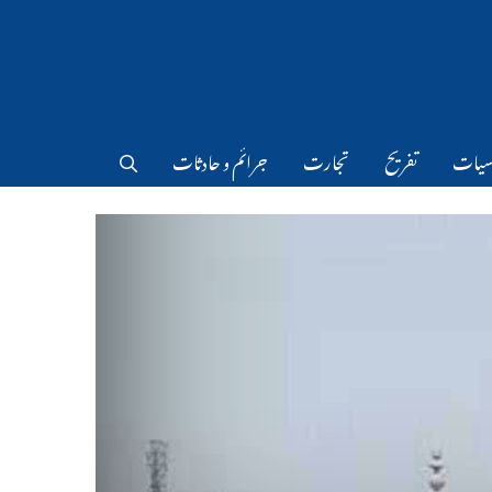
سیات
تفریح
تجارت
جرائم و حادثات