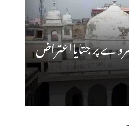
 سروے پر جتایااعتراض