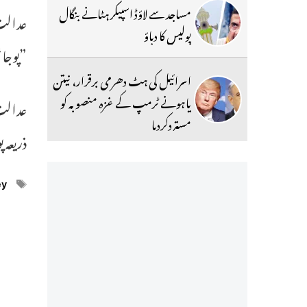
مساجد سے لاؤڈ اسپیکر ہٹانے بنگال
پولیس کا دباؤ
”پوجا
اسرائیل کی ہٹ دھرمی برقرار، نیتن
یاہونے ٹرمپ کے غزہ منصوبہ کو
عدالت
مستردکردیا
ذریعہ 
ags
ey