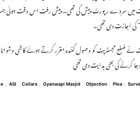
“ کی اجازت دی تھی۔
 نے ضلع مجسٹریٹ کو وصول کنندہ مقرر کرتے ہوئے کاشی وشواناتھ
پوجا کرنے کی بھی ہدایت دی تھی
T
ee
,
ASI
,
Cellars
,
Gyanwapi Masjid
,
Objection
,
Plea
,
Surv