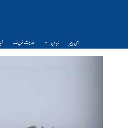
Ski
t
conten
ای پیپر
زبان
حدیث شریف
شہر