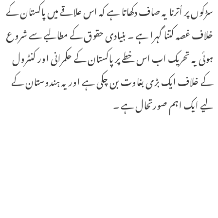
سڑکوں پر اُترنا یہ صاف دکھاتا ہے کہ اس علاقے میں پاکستان کے
خلاف غصہ کتنا گہرا ہے ۔ بنیادی حقوق کے مطالبے سے شروع
ہوئی یہ تحریک اب اس خطے پر پاکستان کے حکمرانی اور کنٹرول
کے خلاف ایک بڑی بغاوت بن چکی ہے اور یہ ہندوستان کے
لیے ایک اہم صورتحال ہے ۔