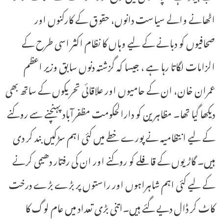
اٹھانے والے سیاست دانوں، حقوق کے کارکنوں اور
صحافیوں کو دبانے کے لیے وہاں کا نظام اکثر اسی طرح کے
الزامات لگاتا رہا ہے ، جیسا کہ گزشتہ دنوں سابق وزیر اعظم
عمران خان، ان کے حامیوں اور علاقائی تحریکوں کے ساتھ بھی
دیکھا گیا تھا۔ مظاہرین کو دارالحکومت مظفرآباد پہنچنے سے روکنے
کے لیے انتظامیہ نے پورے خطے میں کئی اہم سڑکیں بند کر دی
ہیں۔ گاڑیوں کے قافلے کو روکنے اور ان کی رفتار دھیمی کرنے
کے لیے کئی اہم شاہراہوں اور راستوں پر بڑے بڑے درخت
کاٹ کر ڈال دیے گئے ہیں۔اتنی بڑی تعداد میں عام لوگ کا