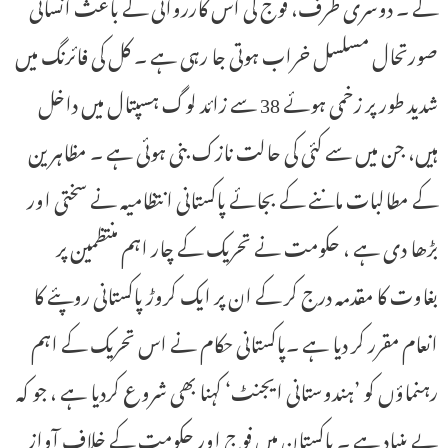
گے ۔ دوسری طرف، فوج کی اس کارروائی کے باعث انسانی
صورتحال مسلسل خراب ہوتی جا رہی ہے ۔ کل کی فائرنگ میں
شدید طور پر زخمی ہوئے 38 سے زائد لوگ ہسپتال میں داخل
ہیں، جن میں سے کئی کی حالت نازک بنی ہوئی ہے ۔ مظاہرین
کے مطالبات ماننے کے بجائے پاکستانی انتظامیہ نے سختی اور
بڑھا دی ہے ، حکومت نے تحریک کے چار اہم منتظمین پر
بغاوت کا مقدمہ درج کر کے ان پر ایک کروڑ پاکستانی روپئے کا
انعام مقرر کر دیا ہے ۔پاکستانی حکام نے اس تحریک کے اہم
رہنماؤں کو ’ہندوستانی ایجنٹ‘ کہنا بھی شروع کردیا ہے ، جو کہ
بے بنیاد ہے ۔ پاکستان میں فوج اور حکومت کے خلاف آواز