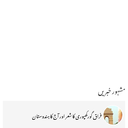
مشہور خبریں
فراق گورکھپوری کا شعر اور آج کا ہندوستان