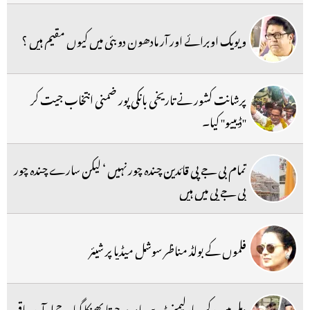
ویویک اوبرائے اور آر مادھون دوبئی میں کیوں مقیم ہیں ؟
پرشانت کشور نے تاریخی بانکی پور ضمنی انتخاب جیت کر
''ڈیبیو'' کیا۔
تمام بی جے پی قائدین چندہ چور نہیں ‘ لیکن سارے چندہ چور
بی جے پی میں ہیں
فلموں کے بولڈ مناظر سوشل میڈیا پر شیئر
دہلی میں رکن پارلیمنٹ پپو یادو پر جوتا پھینکا گیا ۔ حملہ آور چاقو