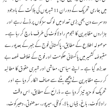
میں جاری تحریک کے دوران 11 شہریوں کی ہلاکت کے باوجود
دوسرے دن بھی بڑی تعداد میں لوگ سڑکوں پر ڈٹے رہے اور
ہزاروں مظاہرین کا ہجوم راولاکوٹ کی طرف مارچ کر رہا ہے۔
موصولہ اطلاع کے مطابق، پاکستانی فوج کے جبر کے بعد پورے
مقبوضہ کشمیر میں پاکستانی حکومت اور فوج کے خلاف غصہ بے
حد بڑھ گیا ہے ۔ اپنے سیاسی، معاشی اور شہری حقوق کا مطالبہ
کر رہے مظاہرین نے پیچھے ہٹنے سے صاف انکار کر دیا ہے اور
تحریک کو مزید تیز کر دیا ہے ۔ ذرائع کے مطابق، اس وقت
راولاکوٹ، باغ، ہٹیاں بالا، کوٹلی، میرپور، سدھنوتی، دھیرکوٹ،