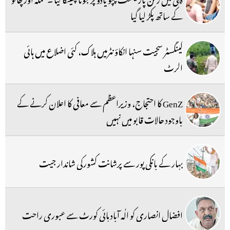
کے ساتھ پکڑ لیا گیا
گینگسٹر سجیت سنہا انکاؤنٹرمیں ہلاک، کئی اضلاع میں ہائی
الرٹ
GenZ کا احتجاج، وزیراعظم سے معافی کا اعلان کرنے کے
باوجود حالات قابو میں نہیں
بہار کے بانکی پور سے پرشانت کشورکی شاندار جیت
افضال انصاری کو الٰہ آباد ہائی کورٹ سے عبوری راحت