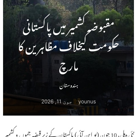
مقبوضہ کشمیر میں پاکستانی
حکومت کیخلاف مظاہرین کا
مارچ
ہندوستان
younus
جون 11, 2026
نئی دہلی، 10 جون (یو این آئی) پاکستان کے زیر قبضہ جموں و کشمیر