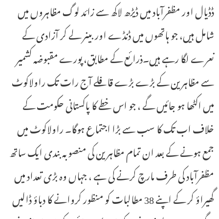
ڈڈیال اور مظفرآباد میں ڈیڑھ لاکھ سے زائد لوگ مظاہروں میں
شامل ہیں، جو ہاتھوں میں ڈنڈے اور بینر لے کر آزادی کے
نعرے لگا رہے ہیں۔ذرائع کے مطابق، پورے مقبوضہ کشمیر
سے مظاہرین کے بڑے بڑے قافلے آج رات تک راولاکوٹ
میں اکٹھا ہو جائیں گے ، جو اس خطے کا پاکستانی حکومت کے
خلاف اب تک کا سب سے بڑا اجتماع ہوگا۔ راولاکوٹ میں
جمع ہونے کے بعد ان تمام مظاہرین کی منصوبہ بندی ایک ساتھ
مظفرآباد کی طرف مارچ کرنے کی ہے ، جہاں وہ بڑی تعداد میں
گھیراؤ کر کے اپنے 38 مطالبات کو منظور کروانے کا دباؤ ڈالیں