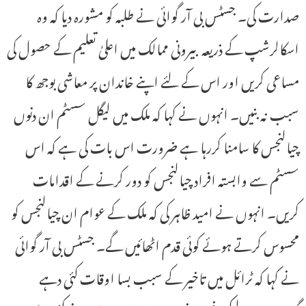
صدارت کی۔ جسٹس بی آر گوائی نے طلبہ کو مشورہ دیا کہ وہ
اسکالرشپ کے ذریعہ بیرونی ممالک میں اعلیٰ تعلیم کے حصول کی
مساعی کریں اور اس کے لئے اپنے خاندان پر معاشی بوجھ کا
سبب نہ بنیں۔ انہوں نے کہا کہ ملک میں لیگل سسٹم ان دنوں
چیالنجس کا سامنا کررہا ہے ضرورت اس بات کی ہے کہ اس
سسٹم سے وابستہ افراد چیالنجس کو دور کرنے کے اقدامات
کریں۔ انہوں نے امید ظاہر کی کہ ملک کے عوام ان چیالنجس کو
محسوس کرتے ہوئے کوئی قدم اٹھائیں گے۔ جسٹس بی آر گوائی
نے کہا کہ ٹرائل میں تاخیر کے سبب بسا اوقات کئی دہے