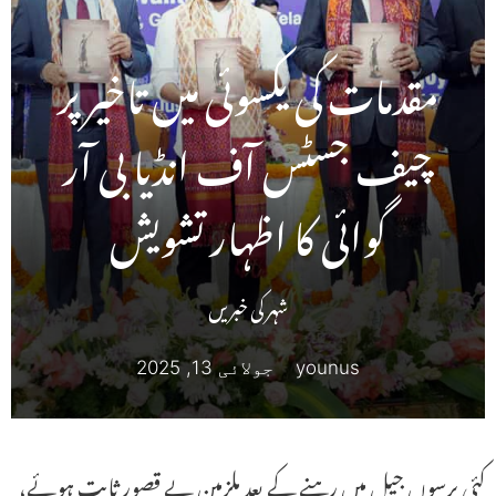
مقدمات کی یکسوئی میں تاخیر پر
چیف جسٹس آف انڈیا بی آر
گوائی کا اظہار تشویش
شہر کی خبریں
younus
جولائی 13, 2025
کئی برسوں جیل میں رہنے کے بعد ملزمین بے قصور ثابت ہوئے،