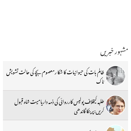
مشہور خبریں
ظالم بات کی حیوانیات کا شکا رمعصوم بچے کی حالت تشویش
ناک
طلبہ کیخلاف پولیس کارروائی کی ذمہ داریامیت شاہ قبول
کریں:پرینکا گاندھی