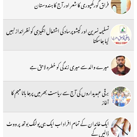
فراق گورکھپوری کا شعر اور آج کا ہندوستان
تسلیمہ نسرین اور کیشوپرساد کی اشتعال انگیزی کو نظرانداز نہیں
کیا جاسکتا
میرے والد سے میری زندگی کو خطرہ لاحق ہے
برقی عہدیداروں کی آج سے ریاست بھر میں پرجا باٹا مہم کا
آغاز
ایک خاندان کے تمام افراد اب ایک ہی پولنگ بوتھ پر ووٹ
ڈالیں گے