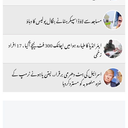
مساجد سے لاؤڈ اسپیکر ہٹانے بنگال پولیس کا دباؤ
ایئر انڈیا کا طیارہ ہوا میں اچانک 300 فٹ نیچے آگیا ، 17 افراد
زخمی
اسرائیل کی ہٹ دھرمی برقرار، نیتن یاہونے ٹرمپ کے
غزہ منصوبہ کو مستردکردیا