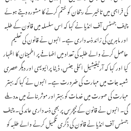
کی فراہمی میں تاخیر کے رجحان کو ختم کرنے کا مشورہ دیتے ہوئے
چیف جسٹس آف انڈیا نے کہا کہ اس سلسلہ میں قانون کے طلبہ
اور ماہرین کی زائد ذمہ داری ہے۔ انہوں نے قانون کی تعلیم
حاصل کرنے والے طلبہ کی تعداد میں اضافے پر اطمینان کا اظہار
کیا اور کہا کہ آرٹیفیشیل انٹلی جنس، ڈیٹا پرائیویسی اور دیگر عصری
شعبہ جات میں مہارت کی ضرورت ہے۔ انہوں نے کہا کہ بہتر
مہارت کی صورت میں خدمات کو بہتر اور موثر بنانے میں مدد ملے
گی۔ انہوں نے قانون کے ٹیچرس پر بھی ذمہ داری عائد کی۔ چیف
جسٹس آف انڈیا نے قانون کی ڈگری تکمیل کرنے والے طلبہ کو