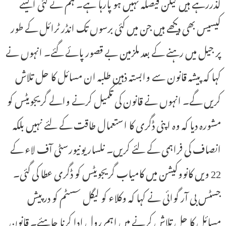
گذررہے ہیں لیکن فیصلہ نہیں ہو پارہا ہے۔ ہم نے کئی ایسے
کیسیس بھی دیکھے ہیں جن میں کئی برسوں تک انڈر ٹرائل کے طور
پر جیل میں رہنے کے بعد ملزمین بے قصور پائے گئے۔ انہوں نے
کہا کہ پیشہ قانون سے وابستہ ذہین طلبہ ان مسائل کا حل تلاش
کریں گے۔ انہوں نے قانون کی تکمیل کرنے والے گریجویٹس کو
مشورہ دیا کہ وہ اپنی ڈگری کا استعمال طاقت کے لئے نہیں بلکہ
انصاف کی فراہمی کے لئے کریں۔ نلسار یونیورسٹی آف لاء کے
22 ویں کانووکیشن میں کامیاب گریجویٹس کو ڈگری عطا کی گئی۔
جسٹس بی آر گوائی نے کہا کہ وکلاء کو لیگل سسٹم کو درپیش
مسائل کا حل تلاش کرنے میں اہم رول ادا کرنا چاہئے۔ قانون