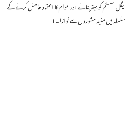
لیگل سسٹم کو بہتر بنانے اور عوام کا اعتماد حاصل کرنے کے
سلسلہ میں مفید مشوروں سے نوازا۔ 1