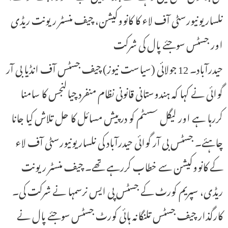
نلسار یونیورسٹی آف لاء کا کانووکیشن، چیف منسٹر ریونت ریڈی
اور جسٹس سوجئے پال کی شرکت
حیدرآباد۔ 12 جولائی (سیاست نیوز) چیف جسٹس آف انڈیا بی آر
گوائی نے کہا کہ ہندوستانی قانونی نظام منفرد چیالنجس کا سامنا
کررہا ہے اور لیگل سسٹم کو درپیش مسائل کا حل تلاش کیا جانا
چاہئے۔ جسٹس بی آر گوائی حیدرآباد کی نلسار یونیورسٹی آف لاء
کے کانووکیشن سے خطاب کررہے تھے۔ چیف منسٹر ریونت
ریڈی، سپریم کورٹ کے جسٹس پی ایس نرسمہا نے شرکت کی۔
کارگذار چیف جسٹس تلنگانہ ہائی کورٹ جسٹس سوجئے پال نے