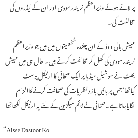
پر لاتے ہوئے وزیراعظم نریندر مودی اور ان کے لیڈروں کی
مخالفت کی۔
مہیش بالی ووڈ کے ان چنندہ شخصیتوں میں ہیں جو وزیراعظم
نریندر مودی کی کھل کر مخالفت کرتے ہیں۔ حال ہی میں مہیش
بھٹ نے سوشیل میڈیا پر ایک صحافی کا ارٹیکل پوسٹ
کیاتھا‘جس پر بائیں بازو نظریات کی صحافت کرنے کاالزام
لگایاجاتا ہے۔صحافی نے ٹائم میگزین کے لئے یہ ارٹیکل لکھاتھا
“Aisse Dastoor Ko