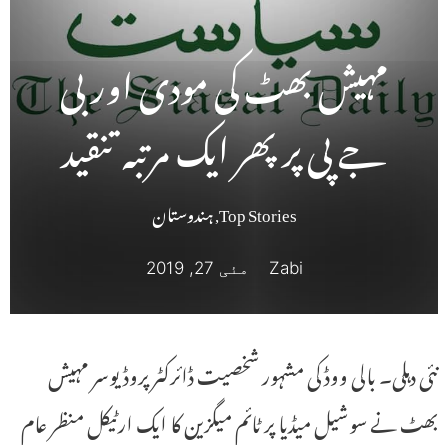
مہیش بھٹ کی مودی اور بی
جے پی پر پھر ایک مرتبہ تنقید
Top Stories
,
ہندوستان
Zabi
مئی 27, 2019
نئی دہلی۔ بالی ووڈ کی مشہور شخصیت ڈائرکٹر پروڈیوسر مہیش
بھٹ نے سوشیل میڈیا پر ٹائم میگزین کا ایک ارٹیکل منظر عام