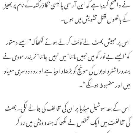
نے واضح کردیا ہے کہ این آر سی پالیسی‘ گاؤرکشہ کے نام پر بھیڑ
کے ہاتھوں قتل تشویش میں ہوں۔
اس پر مہیش بھٹ نے ٹوئٹ کرتے ہوئے لکھاکہ”ایسے دستور
کو‘ایسے بے نور کو میں نہیں مانتا‘ میں نہیں جانتا‘ نریندر مودی نے
ہندوراشٹروادیوں کی سونچ کو بڑھاوا دیا ہے او روہ دوسری معیاد
میں اور مضبوط ہونگے“۔
اس کے بعد سوشیل میڈیا پر ان کی مخالف کی جانے لگی۔ بھٹ
کی مخالفت میں ایک شخص نے لکھا کہ ہندو دیش میں رہ کر