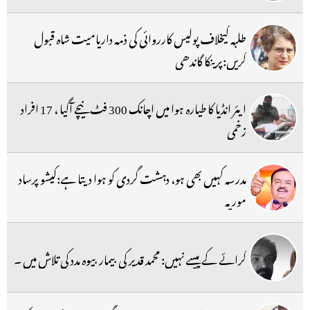
طلبہ کیخلاف پولیس کارروائی کی ذمہ داریامیت شاہ قبول
کریں:پرینکا گاندھی
ایئر انڈیا کا طیارہ ہوا میں اچانک 300 فٹ نیچے آگیا ، 17 افراد
زخمی
مدرسہ کہیں بھی ہو، دہشت گردی کو ہوا دیتا ہے:کیشو پرساد
موریہ
کرائے کے پیسے نہیں: محمد قدیر کی بیمار بیوہ مدد کی تلاش میں ۔