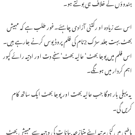
ہندوؤں کے خلاف ہی بولتے ہو۔
اس سے زیادہ او رکتنی آزادی چاہئے۔غور طلب ہے کہ مہیش
بھٹ بہت جلد سڑک 2نام کی فلم پروڈیوس کرنے جارہے ہیں۔
اس فلم میں پوجا بھٹ‘ عالیہ بھٹ‘ سنجے دت اور ادتیہ رائے کپور
اہم کردار میں ہونگے۔
یہ پہلی بار ہوگا جب عالیہ بھت اورپوجا بھٹ ایک ساتھ کام
کریں گی۔
ماضی میں کئی مرتبہ اپنے متنازعہ بیانا ت کی وجہہ سے مہیش بھٹ