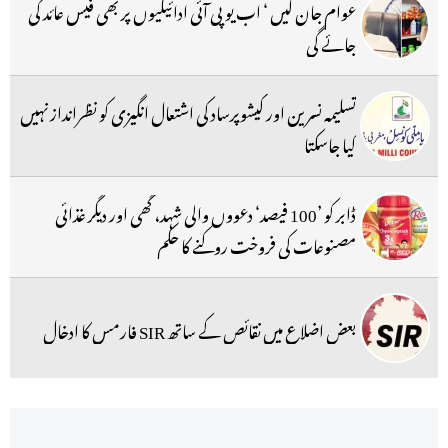
عوام جان لیں ‘ اب یو پی آئی ادائیگیوں پر بھی فیس عائد کی
جائے گی
تسلیمہ نسرین اور کیشوپرساد کی اشتعال انگیزی کو نظرانداز نہیں
کیا جاسکتا
ڈابر کو ’100 فیصد‘ دعووں والی شہد، گھی اور دیگر غذائی
مصنوعات کی فروخت روکنے کا حکم
بعض اضلاع میں نقائص کے ساتھ SIR فارمس کا ادخال