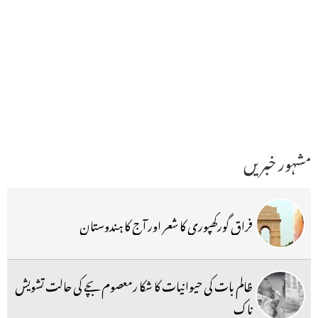
مشہور خبریں
فراق گورکھپوری کا شعر اور آج کا ہندوستان
ظالم بات کی حیوانیات کا شکا رمعصوم بچے کی حالت تشویش
ناک