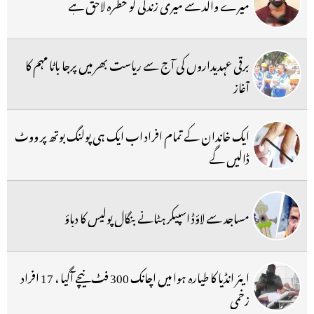
میرے والد سے میری زندگی کو خطرہ لاحق ہے
برقی عہدیداروں کی آج سے ریاست بھر میں پرجا باٹا مہم کا
آغاز
ایک خاندان کے تمام افراد اب ایک ہی پولنگ بوتھ پر ووٹ
ڈالیں گے
مساجد سے لاؤڈ اسپیکر ہٹانے بنگال پولیس کا دباؤ
ایئر انڈیا کا طیارہ ہوا میں اچانک 300 فٹ نیچے آگیا ، 17 افراد
زخمی