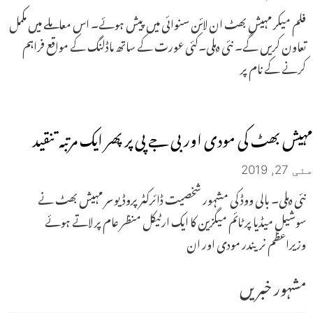
فلم میکر مہیش بھٹ ان لائن سنوائی میں پیش ہوئے۔ اس معاملے میں مکمل
تعاون کریں گے۔ نئی دہلی۔کئی عورت کے ساتھ ماڈلنگ کے مواقع فراہم
کرنے کے نام پر
مہیش بھٹ کی مودی اور بی جے پی پر پھر ایک مرتبہ تنقید
مئی 27, 2019
نئی دہلی۔ بالی ووڈ کی مشہور شخصیت ڈائرکٹر پروڈیوسر مہیش بھٹ نے
سوشیل میڈیا پر ٹائم میگزین کا ایک ارٹیکل منظر عام پر لاتے ہوئے
وزیراعظم نریندر مودی اور ان
مشہور خبریں