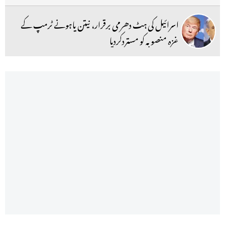
اسرائیل کی ہٹ دھرمی برقرار، نیتن یاہونے ٹرمپ کے
غزہ منصوبہ کو مستردکردیا