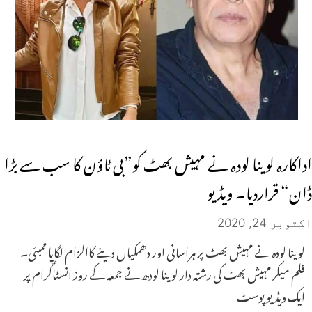
اداکارہ لوینا لودہ نے مہیش بھٹ کو”بی ٹاؤن کا سب سے بڑا
ڈان“ قراردیا۔ ویڈیو
اکتوبر 24, 2020
لوینا لودہ نے مہیش بھٹ پر ہراسانی اور دھمکیاں دینے کاالزام لگایا ممبئی۔
فلم میکر مہیش بھٹ کی رشتہ دار لوینا لودھ نے جمعہ کے روز انسٹاگرام پر
ایک ویڈیو پوسٹ