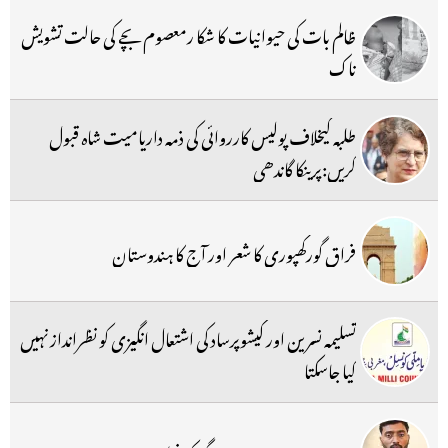
ظالم بات کی حیوانیات کا شکا رمعصوم بچے کی حالت تشویش
ناک
طلبہ کیخلاف پولیس کارروائی کی ذمہ داریامیت شاہ قبول
کریں:پرینکا گاندھی
فراق گورکھپوری کا شعر اور آج کا ہندوستان
تسلیمہ نسرین اور کیشوپرساد کی اشتعال انگیزی کو نظرانداز نہیں
کیا جاسکتا