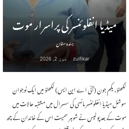
میڈیا انفلوئنسر کی پراسرار موت
ہندوستان
zulfikar
جون 2, 2026
لکھنؤ، یکم جون (آئی اے این ایس) لکھنؤ میں ایک نوجوان
سوشل میڈیا انفلوئنسر مانسی کی سسرال میں مشتبہ حالات میں
موت کے بعد پولیس نے شوہر سمیت اس کے خاندان کے چھ