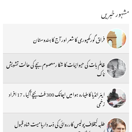
مشہور خبریں
فراق گورکھپوری کا شعر اور آج کا ہندوستان
ظالم بات کی حیوانیات کا شکا رمعصوم بچے کی حالت تشویش
ناک
ایئر انڈیا کا طیارہ ہوا میں اچانک 300 فٹ نیچے آگیا ، 17 افراد
زخمی
طلبہ کیخلاف پولیس کارروائی کی ذمہ داریامیت شاہ قبول