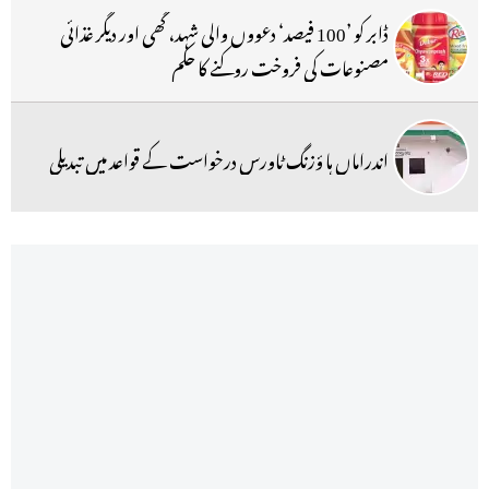
ڈابر کو ’100 فیصد‘ دعووں والی شہد، گھی اور دیگر غذائی
مصنوعات کی فروخت روکنے کا حکم
اندراماں ہا ؤزنگ ٹاورس درخواست کے قواعد میں تبدیلی