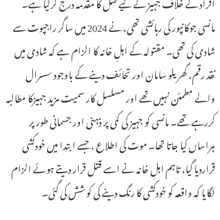
افراد کے خلاف جہیز کے لیے قتل کا مقدمہ درج کرلیا ہے۔
مانسی جوکانپور کی رہائشی تھی، نے 2024 میں ساگر راجپوت سے
شادی کی تھی۔ مقتولہ کے اہلِ خانہ کا الزام ہے کہ شادی میں
نقد رقم، گھریلو سامان اور تحائف دینے کے باوجود سسرال
والے مطمئن نہیں تھے اور مسلسل کار سمیت مزید جہیزکا مطالبہ
کررہے تھے۔ مانسی کو جہیز کی کمی پر ذہنی اور جسمانی طور پر
ہراساں کیا جاتا تھا۔ موت کی اطلاع ، جسے ابتدا میں خودکشی
قراردیا گیا، تاہم اہلِ خانہ نے اسے قتل قرار دیتے ہوئے الزام
لگایا کہ واقعہ کو خودکشی کا رنگ دینے کی کوشش کی گئی۔