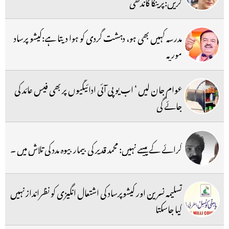
کریں:پرینکا گاندھی
مدرسہ کہیں بھی ہو، دہشت گردی کو ہوا دیتا ہے:کیشو پرساد
موریہ
عوام جان لیں ‘ اب یو پی آئی ادائیگیوں پر بھی فیس عائد کی
جائے گی
کرائے کے پیسے نہیں: محمد قدیر کی بیمار بیوہ مدد کی تلاش میں ۔
تسلیمہ نسرین اور کیشوپرساد کی اشتعال انگیزی کو نظرانداز نہیں
کیا جاسکتا