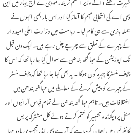
شہرت رکھنے والے وزیر اعظم نریندر مودی نے آج بہار میں این
ڈی اے کی انتخابی مہم کا آعاز کیا اور اس بار بھی انہوں نے
جملہ بازی سے ہی کام لیا ۔ ریاست میں وزارت اعلی امیدوار
کے چہرے کے تعلق سے چرچے چل رہے ہیں۔ ایک دن قبل
تک اپوزیشن کے مہا گٹھ بندھن سے سوال کیا جا رہا تھا کہ اس کا
چیف منسٹرکا چہرہ کون ہوگا ۔ یہ بھی کہا جا رہا تھا کہ چیف منسٹر
کے چہرے کو پیش کرنے کے معاملے میں مہاگٹھ بندھن میں
اختلافات ہیں۔ تاہم مہا گٹھ بندھن نے تمام قیاس آرائیوں اور
منفی پروپگنڈہ و تشہیر کو ختم کرتے ہوئے کل مشترکہ پریس
کانفرنس میں اعلان کردیا ہے کہ آر جے ڈی لیڈر تیجسوی یادو مہا