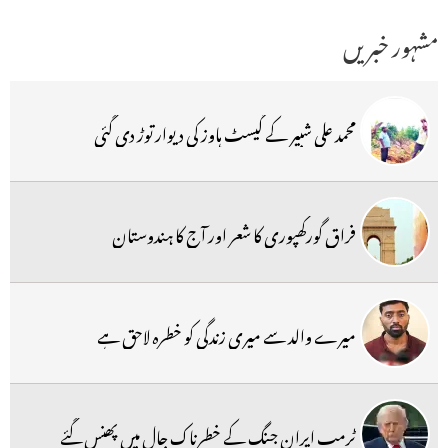
مشہور خبریں
محمد علی شبیر کے گیسٹ ہاوز کی دیوار توڑ دی گئی
فراق گورکھپوری کا شعر اور آج کا ہندوستان
میرے والد سے میری زندگی کو خطرہ لاحق ہے
ٹرمپ ایران جنگ کے خطرناک جال میں پھنس گئے