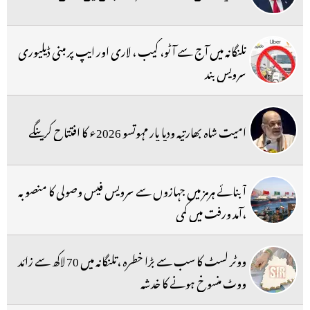
تلنگانہ میں آج سے آٹو، کیب ، لاری اور ایپ پر مبنی ڈیلیوری
سرویس بند
امیت شاہ بھارتیہ ودیا پار مہوتسو 2026ء کا افتتاح کرینگے
آبنائے ہرمز میں جہازوں سے سرویس فیس وصولی کا منصوبہ
،آمد ورفت میں کمی
ووٹر لسٹ کا سب سے بڑا خطرہ ،تلنگانہ میں 70 لاکھ سے زائد
ووٹ منسوخ ہونے کا خدشہ