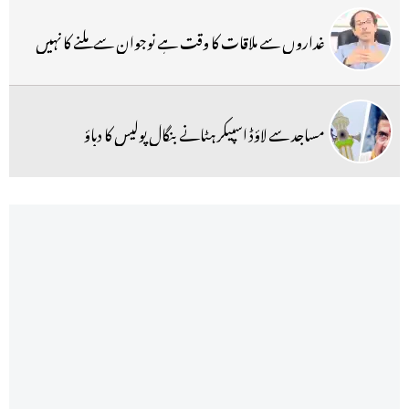
غداروں سے ملاقات کا وقت ہے نوجوان سے ملنے کا نہیں
مساجد سے لاؤڈ اسپیکر ہٹانے بنگال پولیس کا دباؤ