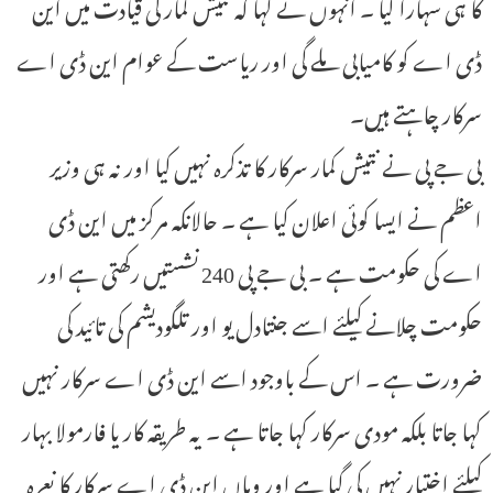
کا ہی سہارا لیا ۔ انہوں نے کہا کہ نتیش کمار کی قیادت میں این
ڈی اے کو کامیابی ملے گی اور ریاست کے عوام این ڈی اے
سرکار چاہتے ہیں۔
بی جے پی نے نتیش کمار سرکار کا تذکرہ نہیں کیا اور نہ ہی وزیر
اعظم نے ایسا کوئی اعلان کیا ہے ۔ حالانکہ مرکز میں این ڈی
اے کی حکومت ہے ۔ بی جے پی 240 نشستیں رکھتی ہے اور
حکومت چلانے کیلئے اسے جنتادل یو اور تلگودیشم کی تائید کی
ضرورت ہے ۔ اس کے باوجود اسے این ڈی اے سرکار نہیں
کہا جاتا بلکہ مودی سرکار کہا جاتا ہے ۔ یہ طریقہ کار یا فارمولا بہار
کیلئے اختیار نہیں کی گیا ہے اور وہاں این ڈی اے سرکار کا نعرہ