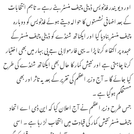
اور دیویندر فڈنویس ڈپٹی چیف منسٹر بنے رہے ۔ تاہم انتخابات
کے بعد اضافی نشستوں کا حوالہ دیتے ہوئے فڈنویس کو دوبارہ
چیف منسٹر بنادیا گیا اور ایکناتھ شنڈے کو ڈپٹی چیف منسٹر کے
عہدہ پر اکتفاء کرنا پڑا ۔ یہی فارمولا بی جے پی بہار میں بھی اختیار
کرنا چاہتی ہے اور نتیش کمار کا حال بھی ایکناتھ شنڈے کی طرح
کیا جائے گا ۔ آج وزیر اعظم کی تقریر کے بعد یہ تاثر اور بھی
مستحکم ہوگیا ہے ۔
جس طرح وزیر اعظم نے آج اعلان کیا کہ این ڈی اے اتحاد
چیف منسٹر نتیش کمار کی قیادت میں انتخاب لڑ رہا ہے ۔ اسی