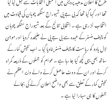
طرح کا اعلان مدھیہ پردیش میں اسمبلی انتخابات سے قبل کیا گیا
تھا اور کہا گیا تھا کہ بی جے پی شیوراج سنگھ چوہان کی قیادت میں
انتخاب لڑ رہی ہے ۔ انتخابی نتائج کے بعد شیوراج سنگھ چوہان
کو چیف منسٹر کے عہدہ سے بی جے پی نے علیحدہ کردیا اور موہن
لال یادو کو ریاست کا چیف منسٹر بنادیا گیا ۔ اب نتیش کمار کے
ساتھ بھی یہی کچھ کیا جا رہا ہے ۔ عوام کو جملوں کے ذریعہ گمراہ
کرنے اور ان کے ووٹ حاصل کرنے والے وزیر اعظم نے
نتیش کمار کے تعلق سے بھی واضح اعلان کرنے کی بجائے
جملوں کا ہی سہارا لیا ہے ۔