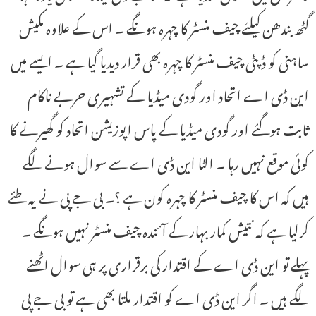
گٹھ بندھن کیلئے چیف منسٹر کا چہرہ ہونگے ۔ اس کے علاوہ مکیش
ساہنی کو ڈپٹی چیف منسٹر کا چہرہ بھی قرار دیدیا گیا ہے ۔ ایسے میں
این ڈی اے اتحاد اور گودی میڈیا کے تشہیری حربے ناکام
ثابت ہوگئے اور گودی میڈیا کے پاس اپوزیشن اتحاد کو گھیرنے کا
کوئی موقع نہیں رہا ۔ الٹا این ڈی اے سے سوال ہونے لگے
ہیں کہ اس کا چیف منسٹر کا چہرہ کون ہے ؟۔ بی جے پی نے یہ طئے
کرلیا ہے کہ نتیش کمار بہار کے آئندہ چیف منسٹر نہیں ہونگے ۔
پہلے تو این ڈی اے کے اقتدار کی برقراری پر ہی سوال اٹھنے
لگے ہیں ۔ اگر این ڈی اے کو اقتدار ملتا بھی ہے تو بی جے پی