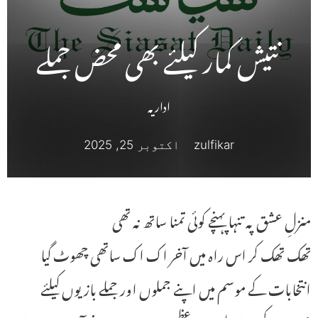
نتیش کمار کیلئے بھی محض جملے
اداریہ
zulfikar
اکتوبر 25, 2025
منزلِ عشق پہ تنہا پہنچے کوئی تمنا ساتھ نہ تھی
تھک تھک کر اس راہ میں آخر اک اک ساتھی چھوٹ گیا
انتخابات کے موسم میں اپنے جملوں اور جملے بازیوں کیلئے