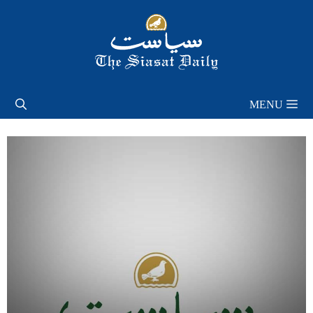
Skip
to
content
MENU