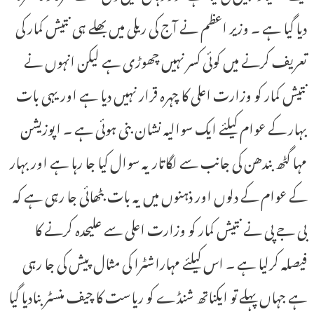
دیا گیا ہے ۔ وزیر اعظم نے آج کی ریلی میں بھلے ہی نتیش کمار کی
تعریف کرنے میں کوئی کسر نہیں چھوڑی ہے لیکن انہوں نے
نتیش کمار کو وزارت اعلی کا چہرہ قرار نہیں دیا ہے اور یہی بات
بہار کے عوام کیلئے ایک سوالیہ نشان بنی ہوئی ہے ۔ اپوزیشن
مہا گٹھ بندھن کی جانب سے لگاتار یہ سوال کیا جا رہا ہے اور بہار
کے عوام کے دلوں اور ذہنوں میں یہ بات بٹھائی جا رہی ہے کہ
بی جے پی نے نتیش کمار کو وزارت اعلی سے علیحدہ کرنے کا
فیصلہ کرلیا ہے ۔ اس کیلئے مہاراشٹرا کی مثال پیش کی جا رہی
ہے جہاں پہلے تو ایکناتھ شنڈے کو ریاست کا چیف منسٹر بنادیا گیا