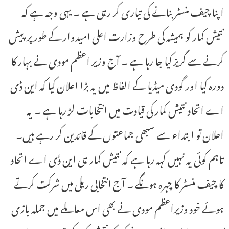
اپنا چیف منسٹر بنانے کی تیاری کر رہی ہے ۔ یہی وجہ ہے کہ
نتیش کمار کو ہمیشہ کی طرح وزارت اعلی امیدوار کے طور پر پیش
کرنے سے گریز کیا جا رہا ہے ۔ آج وزیر اعظم مودی نے بہار کا
دورہ کیا اور گودی میڈیا کے الفاظ میں یہ بڑا اعلان کیا کہ این ڈی
اے اتحاد نتیش کمار کی قیادت میں انتخابات لڑ رہا ہے ۔ یہ
اعلان تو ابتداء سے سبھی جماعتوں کے قائدین کر رہے ہیں۔
تاہم کوئی یہ نہیں کہہ رہا ہے کہ نتیش کمار ہی این ڈی اے اتحاد
کا چیف منسٹر کا چہرہ ہونگے ۔ آج انتخابی ریلی میں شرکت کرتے
ہوئے خود وزیراعظم مودی نے بھی اس معاملے میں جملہ بازی