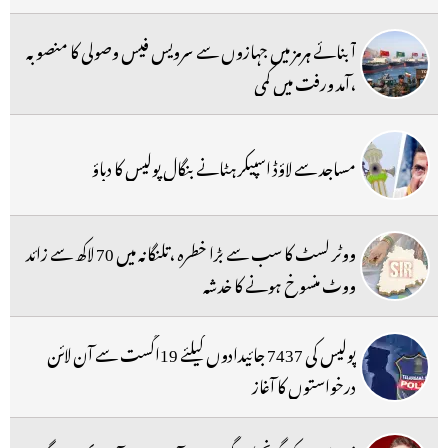
آبنائے ہرمز میں جہازوں سے سرویس فیس وصولی کا منصوبہ
،آمد ورفت میں کمی
مساجد سے لاؤڈ اسپیکر ہٹانے بنگال پولیس کا دباؤ
ووٹر لسٹ کا سب سے بڑا خطرہ ،تلنگانہ میں 70 لاکھ سے زائد
ووٹ منسوخ ہونے کا خدشہ
پولیس کی 7437 جائیدادوں کیلئے 19اگست سے آن لائن
درخواستوں کا آغاز