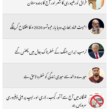
فراق گورکھپوری کا شعر اور آج کا ہندوستان
امیت شاہ بھارتیہ ودیا پار مہوتسو 2026ء کا افتتاح کرینگے
ٹرمپ ایران جنگ کے خطرناک جال میں پھنس گئے
میرے والد سے میری زندگی کو خطرہ لاحق ہے
تلنگانہ میں آج سے آٹو، کیب ، لاری اور ایپ پر مبنی ڈیلیوری
سرویس بند