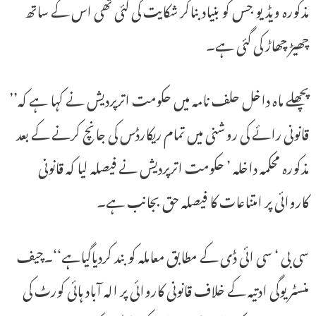
مذکورہ ویڈیو جس کو بنیاد بناکر شکایت کی گئی تھی اس کے ساتھ
چھیڑ چھاڑ کی گئی ہے۔
پچھلے ماہ داخل حلف نامہ میں حکومت اترپردیش نے کہا ہے کہ’’
قانونی رائے کی روشنی میں تمام ریکارڈس کی جانچ کرنے کے بعد
مذکورہ محکمہ داخلہ ’ حکومت اترپردیش نے فیصلہ لیا کہ قانونی
کاروائی پر امتناعات کا فیصلہ حق بجانب ہے۔
سی بی ‘ سی ائی ڈی کے مطابق معاملہ کو بند کردیاگیاہے‘‘۔چیف
منسٹر یوگی ادتیہ کے خلاف قانونی کاروائی پر الہ آباد ہائی کورٹ کی