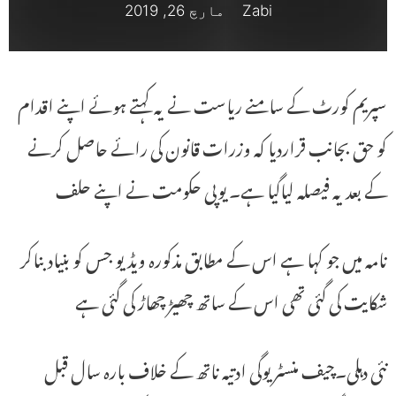
Zabi
مارچ 26, 2019
سپریم کورٹ کے سامنے ریاست نے یہ کہتے ہوئے اپنے اقدام
کو حق بجانب قراردیا کہ وزرات قانون کی رائے حاصل کرنے
کے بعد یہ فیصلہ لیاگیا ہے۔ یوپی حکومت نے اپنے حلف
نامہ میں جو کہا ہے اس کے مطابق مذکورہ ویڈیو جس کو بنیاد بناکر
شکایت کی گئی تھی اس کے ساتھ چھیڑ چھاڑ کی گئی ہے
نئی دہلی۔چیف منسٹر یوگی ادتیہ ناتھ کے خلاف بارہ سال قبل