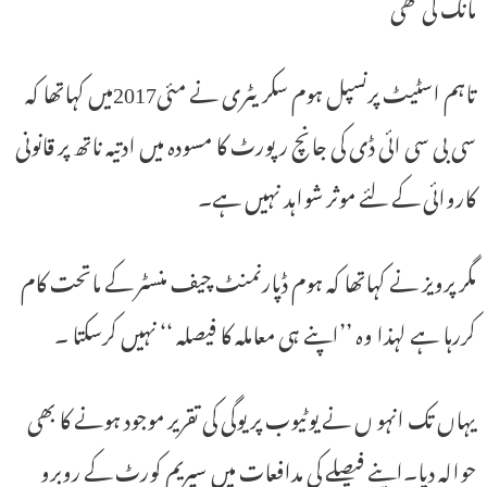
مانگ کی تھی
تاہم اسٹیٹ پرنسپل ہوم سکریٹری نے مئی2017میں کہاتھا کہ
سی بی سی ائی ڈی کی جانچ رپورٹ کا مسودہ میں ادتیہ ناتھ پر قانونی
کاروائی کے لئے موثر شواہد نہیں ہے۔
مگر پرویز نے کہاتھا کہ ہوم ڈپارنمنٹ چیف منسٹر کے ماتحت کام
کررہا ہے لہذا وہ ’’اپنے ہی معاملہ کا فیصلہ ‘‘ نہیں کرسکتا ۔
یہاں تک انہو ں نے یوٹیوب پر یوگی کی تقریر موجود ہونے کا بھی
حوالہ دیا۔اپنے فیصلے کی مدافعات میں سپریم کورٹ کے روبرو