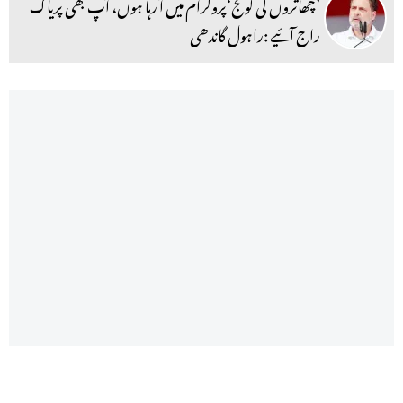
’چھاتروں کی گونج‘پروگرام میں آ رہا ہوں، آپ بھی پریاگ
راج آئیے :راہول گاندھی