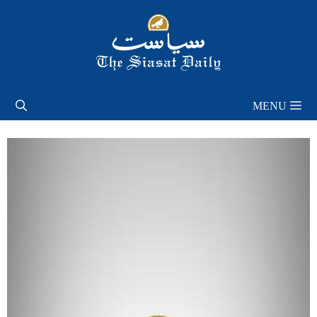
Skip
to
content
MENU