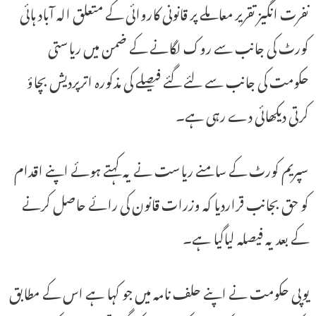
نفرت انگیز تقریر معاملے پر قانونی کاروائی کے متعلق الہ آباد ہائی
کورٹ کی جانب سے روک لگانے کے ضمن میں ریاستی
حکومت کی جانب سے لئے گئے فیصلے کی مذکورہ اترپردیش بچاؤ
کرتی دیکھائی دے رہی ہے۔
سپریم کورٹ کے سامنے ریاست نے یہ کہتے ہوئے اپنے اقدام
کو حق بجانب قراردیا کہ وزرات قانون کی رائے حاصل کرنے
کے بعد یہ فیصلہ لیاگیا ہے۔
یوپی حکومت نے اپنے حلف نامہ میں جو کہا ہے اس کے مطابق