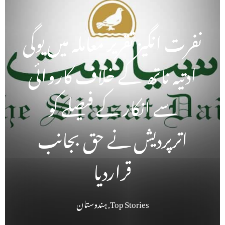
نفرت انگیز تقریر معاملہ میں یوگی
ادتیہ ناتھ کے خلاف کاروائی
سے انکار کے فیصلے کو
اترپردیش نے حق بجانب
قراردیا
Top Stories
,
ہندوستان