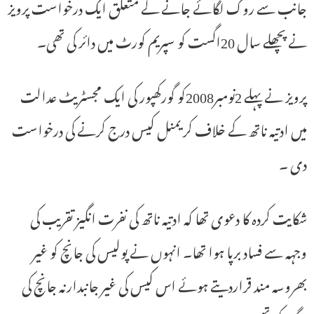
جانب سے روک لگائے جانے کے متعلق ایک درخواست پرویز
نے پچھلے سال 20اگست کو سپریم کورٹ میں دائر کی تھی۔
پرویز نے پہلے 2نومبر2008کو گورکھپور کی ایک مجسٹریٹ عدالت
میں ادتیہ ناتھ کے خلاف کریمنل کیس درج کرنے کی درخواست
دی ۔
شکایت کردہ کا دعوی تھا کہ ادتیہ ناتھ کی نفرت انگیز تقریب کی
وجہہ سے فساد برپا ہوا تھا۔ انہوں نے پولیس کی جانچ کو غیر
بھروسہ مند قراردیتے ہوئے اس کیس کی غیر جانبدارنہ جانچ کی