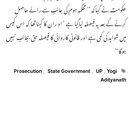
حکومت نے کہاکہ ’’ محکمہ ہوم کی جانب سے رائے حاصل
کرنے کے بعد یہ فیصلہ لیاگیا ہے ‘ او ران کا کہناتھا کہ اس کیس
میں شواہد کی کمی ہے اور قانونی کاروائی کا فیصلہ حق بجانب نہیں
ہوگا‘‘
Tags
Prosecution
,
State Government
,
UP
,
Yogi
Adityanath