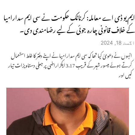
ایم یو ڈی اے معاملہ: کرناٹک حکومت نے سی ایم سدارامیا
کے خلاف قانونی چارہ جوئی کے لیے رضامندی دی۔
اگست 18, 2024
انہوں نے دعویٰ کیا تھا کہ سی ایم سدارامیا نے اپنے دفتر کا غلط استعمال
کرتے ہوئے میسور شہر کے قریب 3.17 ایکڑ اراضی پر جعلی دستاویزات تیار
کیں اور