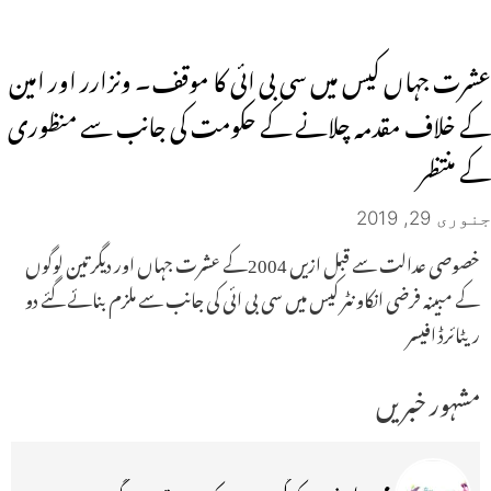
عشرت جہاں کیس میں سی بی ائی کا موقف۔ ونزارر اور امین
کے خلاف مقدمہ چلانے کے حکومت کی جانب سے منظوری
کے منتظر
جنوری 29, 2019
خصوصی عدالت سے قبل ازیں 2004کے عشرت جہاں اور دیگر تین لوگوں
کے مبینہ فرضی انکاونٹر کیس میں سی بی ائی کی جانب سے ملزم بنائے گئے دو
ریٹائرڈ افیسر
مشہور خبریں