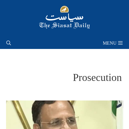
Skip
to
content
MENU
Prosecution