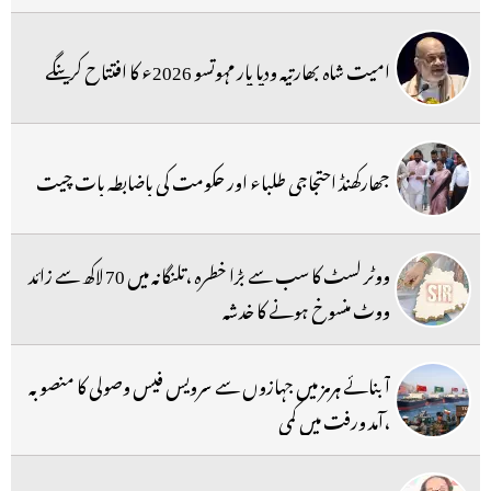
امیت شاہ بھارتیہ ودیا پار مہوتسو 2026ء کا افتتاح کرینگے
جھارکھنڈ احتجاجی طلباء اور حکومت کی باضابطہ بات چیت
ووٹر لسٹ کا سب سے بڑا خطرہ ،تلنگانہ میں 70 لاکھ سے زائد
ووٹ منسوخ ہونے کا خدشہ
آبنائے ہرمز میں جہازوں سے سرویس فیس وصولی کا منصوبہ
،آمد ورفت میں کمی