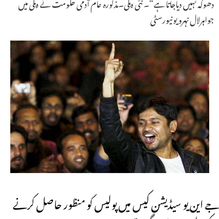
دھوکہ نہیں دیاجاتا ہے“۔ نئی دہلی۔مذکورہ عام آدمی حکومت نے دہلی میں
جواہرلال نہرو یونیورسٹی
جے این یو سیڈیشن کیس میں پولیس کو منظور حاصل کرنے