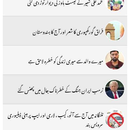
محمد علی شبیر کے گیسٹ ہاوز کی دیوار توڑ دی گئی
فراق گورکھپوری کا شعر اور آج کا ہندوستان
میرے والد سے میری زندگی کو خطرہ لاحق ہے
ٹرمپ ایران جنگ کے خطرناک جال میں پھنس گئے
تلنگانہ میں آج سے آٹو، کیب ، لاری اور ایپ پر مبنی ڈیلیوری
سرویس بند