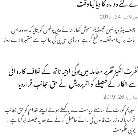
کے لئے دو ماہ کا دیاگیاوقت
جولائی 24, 2019
چیف میٹرو پولٹین مجسٹریم منیش کھارانہ نے دہلی پولیس کو بتایا کہ وہ وہ اس
بات پر اپنا موقف واضح کرہے اور ڈی سی پی کی جانب سے ستمبر18کے روز
نفرت انگیز تقریر معاملہ میں یوگی ادتیہ ناتھ کے خلاف کاروائی
سے انکار کے فیصلے کو اترپردیش نے حق بجانب قراردیا
مارچ 26, 2019
سپریم کورٹ کے سامنے ریاست نے یہ کہتے ہوئے اپنے اقدام کو حق بجانب
قراردیا کہ وزرات قانون کی رائے حاصل کرنے کے بعد یہ فیصلہ لیاگیا ہے۔
یوپی حکومت