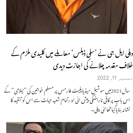
دہلی ایل جی نے ’سلی ڈیلس‘ معاملے میں کلیدی ملزم کے
خلاف مقدمہ چلانے کی اجازت دیدی
دسمبر 11, 2022
سال2021میں سوشیل میڈیاپلیٹ فارمس پر مسلم خواتین کی ”نیلامی“ کے
اس باب پر کافی ناراضگی پیش ائی او رتمام شعبہ حیات سے اس کو تنقید کا
نشانہ بنایاگیاتھا نئی دہلی۔