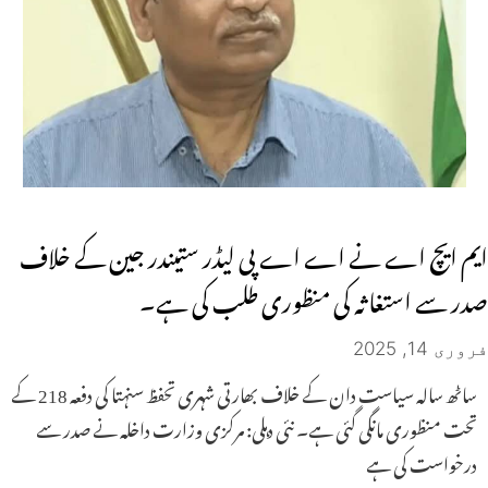
ایم ایچ اے نے اے اے پی لیڈر ستیندر جین کے خلاف
صدر سے استغاثہ کی منظوری طلب کی ہے۔
فروری 14, 2025
ساٹھ سالہ سیاست دان کے خلاف بھارتی شہری تحفظ سنہتا کی دفعہ 218 کے
تحت منظوری مانگی گئی ہے۔ نئی دہلی: مرکزی وزارت داخلہ نے صدر سے
درخواست کی ہے