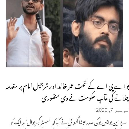
یوا ے پی اے کے تحت عمر خالد اور شرجیل امام پر مقدمہ
چلانے کی عآپ حکومت نے دی منظوری
نومبر 7, 2020
جے این یوایس یو کی صدر عیشا گھوش نے کہاکہ ”مسٹر کجریوال‘ ہر ایک کو