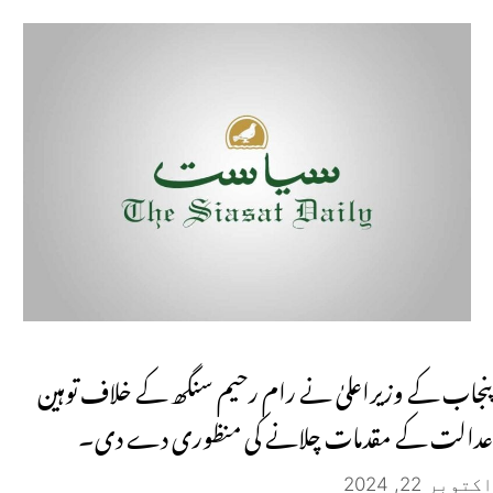
پنجاب کے وزیراعلیٰ نے رام رحیم سنگھ کے خلاف توہین
عدالت کے مقدمات چلانے کی منظوری دے دی۔
اکتوبر 22, 2024