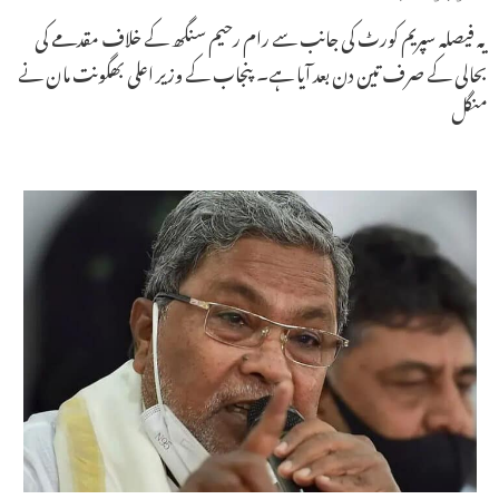
یہ فیصلہ سپریم کورٹ کی جانب سے رام رحیم سنگھ کے خلاف مقدمے کی
بحالی کے صرف تین دن بعد آیا ہے۔ پنجاب کے وزیر اعلی بھگونت مان نے
منگل