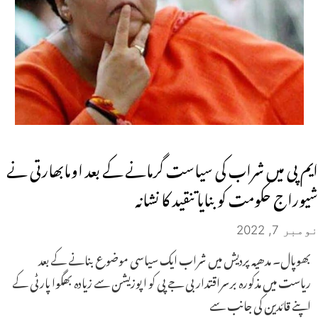
ایم پی میں شراب کی سیاست گرمانے کے بعد اومابھارتی نے
شیوراج حکومت کو بنایاتنقید کا نشانہ
نومبر 7, 2022
بھوپال۔ مدھیہ پردیش میں شراب ایک سیاسی موضوع بنانے کے بعد
ریاست میں مذکورہ برسراقتدار بی جے پی کو اپوزیشن سے زیادہ بھگوا پارٹی کے
اپنے قائدین کی جانب سے