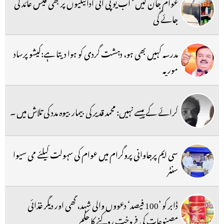
عوام جان لیں ‘ اب یو پی آئی ادائیگیوں پر بھی فیس عائد کی
جائے گی
مدرسہ کہیں بھی ہو، دہشت گردی کو ہوا دیتا ہے:کیشو پرساد
موریہ
کرائے کے پیسے نہیں: محمد قدیر کی بیمار بیوہ مدد کی تلاش میں ۔
سی ایم پرجاوانی پروگرام میں عوام کی سہولت کیلئے می سیوا
سنٹر
ڈابر کو ’100 فیصد‘ دعووں والی شہد، گھی اور دیگر غذائی
مصنوعات کی فروخت روکنے کا حکم