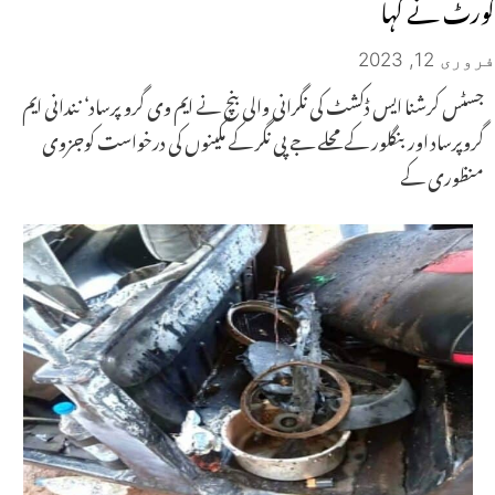
کورٹ نے کہا
فروری 12, 2023
جسٹس کرشنا ایس ڈکشٹ کی نگرانی والی بنچ نے ایم وی گرو پرساد‘ نندانی ایم
گروپرساد اور بنگلور کے محلے جے پی نگر کے مکینوں کی درخواست کوجزوی
منظوری کے