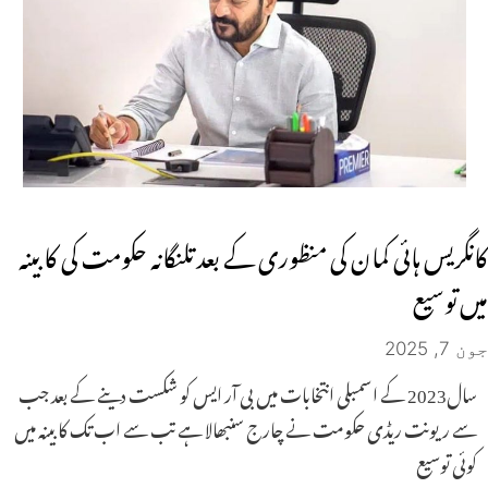
کانگریس ہائی کمان کی منظوری کے بعد تلنگانہ حکومت کی کابینہ
میں توسیع
جون 7, 2025
سال2023 کے اسمبلی انتخابات میں بی آر ایس کو شکست دینے کے بعد جب
سے ریونت ریڈی حکومت نے چارج سنبھالا ہے تب سے اب تک کابینہ میں
کوئی توسیع