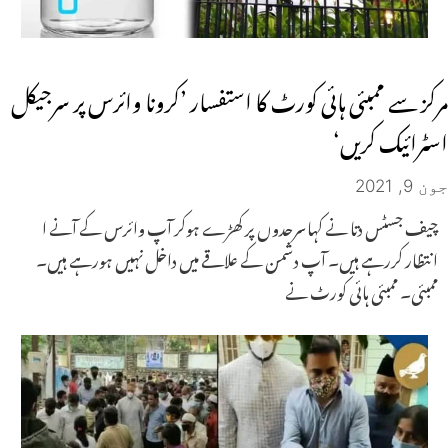
مرکز سے ممبئی ہائی کورٹ کا استفسار ’کرونا وائرس پر سرجیکل
اسٹرائیک کریں‘
جون 9, 2021
چیف جسٹس دتا نے کہاسرحدوں پر کھڑے ہوکر آپ وائرس کے آنے ا
انتظار کررہے ہیں۔ آپ دشمن کے علاقے میں داخل نہیں ہورہے ہیں۔
ممبئی۔ ممبئی ہائی کورٹ نے