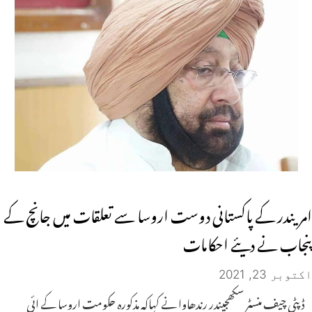
امریندر کے پاکستانی دوست اروسا سے تعلقات میں جانچ کے
پنجاب نے دیئے احکامات
اکتوبر 23, 2021
ڈپٹی چیف منسٹر سکھجیندر رندھاوا نے کہاکہ مذکورہ حکومت اروسا کے ائی