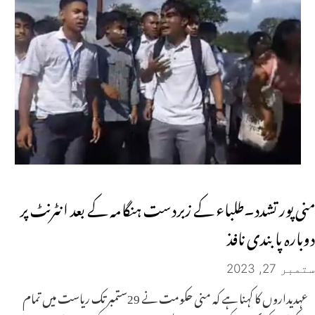
منی پور تشدد۔طلباء کے زبردست ہنگامہ کے بعد انٹرنٹ پر
دوبارہ پابندی نافذ
ستمبر 27, 2023
عہدیداروں کا کہنا ہے کہ منی حکومت نے 29ستمبر تک ریاست میں تمام