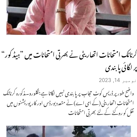
کرناٹک امتحانات اتھاریٹی نے بھرتی امتحانات میں ”ہیڈ کور“
پر لگائی پابندی
نومبر 14, 2023
واضح طور پر ڈریس کوٹ حجاب پر پابندی نہیں لگاتا ہےبنگلورو۔مذکورہ کرناٹک
امتحانات اتھاریٹی (کے ای اے) نے متعدد بورڈس اور کارپوریشنوں میں
نقل کو روکنے کے لئے بھرتی امتحانات