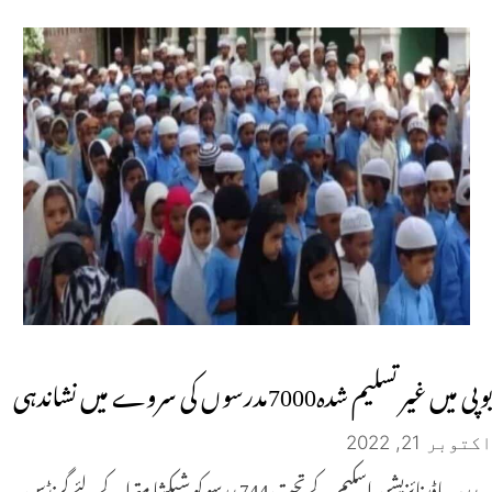
یوپی میں غیر تسلیم شدہ7000مدرسوں کی سروے میں نشاندہی
اکتوبر 21, 2022
مدرسہ ماڈرنائزیشن اسکیم کے تحت 744مدرسو کو شیکشا مترا کے لئے گرنڈس