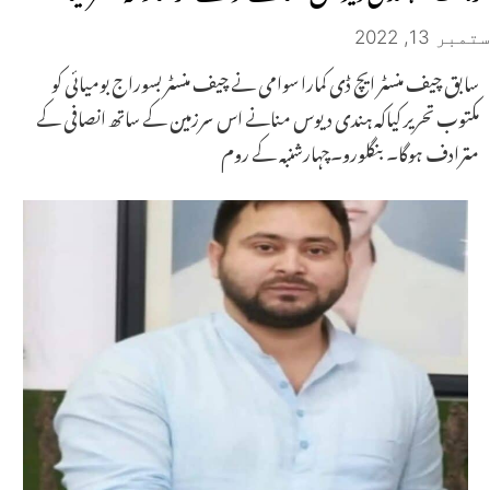
ستمبر 13, 2022
سابق چیف منسٹر ایچ ڈی کمارا سوامی نے چیف منسٹر بسوراج بومیائی کو
مکتوب تحریر کیاکہ ہندی دیوس منانے اس سرزمین کے ساتھ انصافی کے
مترادف ہوگا۔ بنگلورو۔چہارشنبہ کے روم