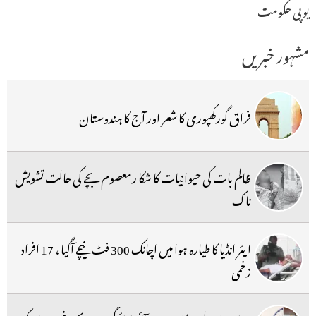
یوپی حکومت
مشہور خبریں
فراق گورکھپوری کا شعر اور آج کا ہندوستان
ظالم بات کی حیوانیات کا شکا رمعصوم بچے کی حالت تشویش
ناک
ایئر انڈیا کا طیارہ ہوا میں اچانک 300 فٹ نیچے آگیا ، 17 افراد
زخمی