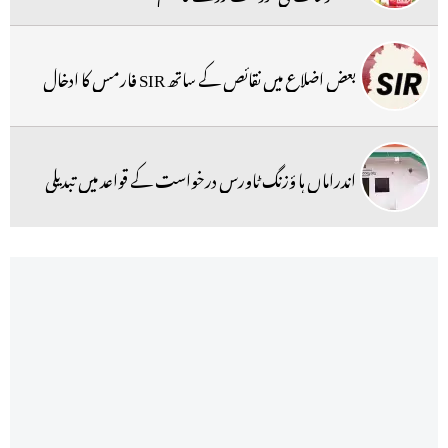
بعض اضلاع میں نقائص کے ساتھ SIR فارمس کا ادخال
اندراماں ہا ؤزنگ ٹاورس درخواست کے قواعد میں تبدیلی