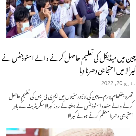
چین میں میڈیکل کی تعلیم حاصل کرنے والے اسٹوڈنٹس نے
کیرالا میں احتجاجی دھرنا دیا
مارچ 20, 2022
تھرویننتھام پورم۔چین کی یونیورسٹیوں میں ایم بی بی ایس کی تعلیم حاصل
کرنے والے متعدد اسٹوڈنٹس نے ہفتہ کے روز کیرالا سکریٹریٹ کے باہر
احتجاجی دھرنا منظم کرتے ہوئے کیرالا