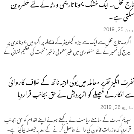
تاج محل۔ ایک خشک یمونا تاریخی ورثہ کے لئے خطرہ بن
سکتی ہے۔
جون 25, 2019
اگرہ۔ تاج محل سے ایک سے دیڑھ کیلومیٹر کے فاصلے پر اگرہ میں یمونا ندی پر
بیرج کی تعمیر کے لئے منظوری میں غیرمعمولی تاخیر‘ محبت کی عظیم نشانی کے
نفرت انگیز تقریر معاملہ میں یوگی ادتیہ ناتھ کے خلاف کاروائی
سے انکار کے فیصلے کو اترپردیش نے حق بجانب قراردیا
مارچ 26, 2019
سپریم کورٹ کے سامنے ریاست نے یہ کہتے ہوئے اپنے اقدام کو حق بجانب
قراردیا کہ وزرات قانون کی رائے حاصل کرنے کے بعد یہ فیصلہ لیاگیا ہے۔