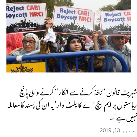
شہریت قانون ”نافذ کرنے سے انکار“ کرنے والی پانچ
ریاستوں پر ایم ایچ اے کا پلٹ وار’یہ ان کی پسند کامعاملہ
نہیں ہے‘۔
دسمبر 13, 2019