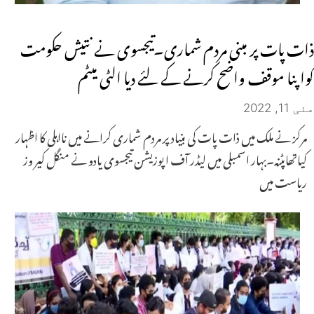
ذات پات پر مبنی مردم شماری۔تیجسوی نے نتیش حکومت
کواپنا موقف واضح کرنے کے لئے دیا الٹی میٹم
مئی 11, 2022
مرکز نے ملک میں ذات پات کی بنیاد پر مردم شماری کرانے میں نااہلی کا اظہار
کیاتھاپٹنہ۔بہار اسمبلی میں لیڈر آف اپوزیشن تیجسوی یادو نے منگل کیر وز
ریاست میں