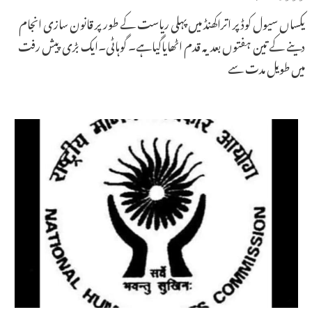
یکساں سیول کوڈ پر اتراکھنڈ میں پہلی ریاست کے طور پر قانون سازی انجام
دینے کے تین ہفتوں بعد یہ قدم اٹھایاگیاہے۔ گوہاٹی۔ایک بڑی پیش رفت
میں طویل مدت سے