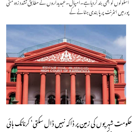
اسکولوں کو بھی بند کردیاہے۔امپال۔عہدیداروں کے مطابق تشدد زدہ منی
پور میں انٹرنٹ پر پابندی ہٹانے کے
حکومت شہریوں کی زمین پر ڈاکہ نہیں ڈال سکتی‘ کرناٹک ہائی