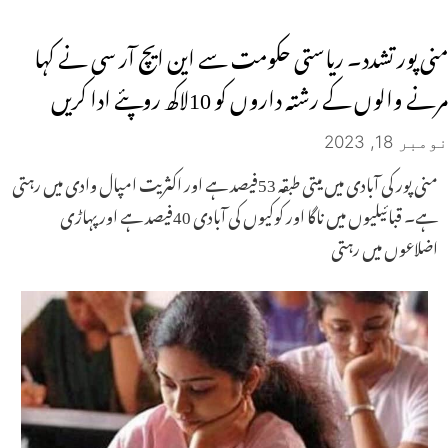
منی پور تشدد۔ ریاستی حکومت سے این ایچ آر سی نے کہا
مرنے والوں کے رشتہ داروں کو 10لاکھ روپئے ادا کریں
نومبر 18, 2023
منی پور کی آبادی میں میتی طبقہ 53فیصد ہے اور اکثریت امپال وادی میں رہتی
ہے۔ قبائیلیوں میں ناگا اور کوکیوں کی آبادی 40فیصد ہے اور پہاڑی
اضلاعوں میں رہتی