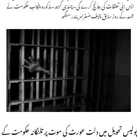
ایس ائی تعلقات کی جانچ کرے گی۔چندی گڑھ۔مذکورہ پنجاب حکومت نے
جمعہ کے روز سابق چیف منسٹرامریندر سنگھ
پولیس تحویل میں دلت عورت کی موت پر تلنگانہ حکومت کے