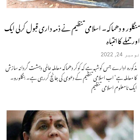
منگلور و دھماکہ۔ اسلامی تنظیم نے ذمہ داری قبول کرلی ایک
اورحملے کاانتباہ
نومبر 24, 2022
مذکورہ ادارے جس کوشبہ ہے کہ کوکر دھماکہ معاملہ عالمی دہشت گردانہ سازش
کا معاملہ ہے‘ اب اسلامی تنظیم کے دعوی کی جانچ کررہی ہے۔ بنگلورو۔
ایک نامعلوم اسلامی تنظیم