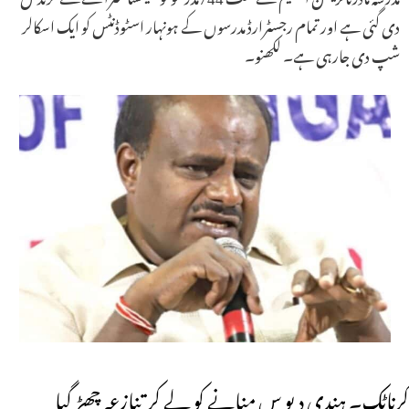
دی گئی ہے اور تمام رجسٹرارڈ مدرسوں کے ہونہار اسٹوڈنٹس کو ایک اسکالر
شپ دی جارہی ہے۔ لکھنو۔
کرناٹک۔ ہندی دیو س منانے کو لے کر تنازعہ چھڑ گیا