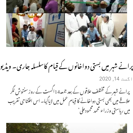
پرانے شہر میں بستی دواخانوں کے قیام کاسلسلہ جاری۔ ویڈیو
اگست 14, 2020
پرانے شہر کے مختلف علاقوں کے بعد جمعہ14اگست کے روز سنتوش نگر
علاقے میں بھی بستی دواخانے کا قیام عمل میں لایاگیا۔ اس افتتاحی تقریب
میں ریاستی وزراء محمد محمودعلی‘