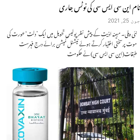
نام این سی ایس سی کی نوٹس جاری
جون 25, 2021
نئی دہلی۔ مبینہ اذیت کے پیش نظر پولیس تحویل میں ایک ’دلت‘ عورت کی
موت پرسختی اختیار کرتے ہوئے نیشنل کمیشن برائے درج فہرست
طبقات(این سی ایس سی) نے حکومت