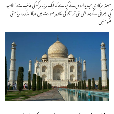
سینئر سرکاری عہدیداروں نے کہا ہے کہ ایک مرتبہ مرکز کی جانب سے اعلامیہ
کی اجرائی کے بعد بھی نئی ترمیم کی نفاذ ہر صورت میں ہوگا‘ مذکورہ ریاستی
حکومتیں