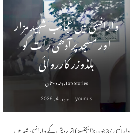
وارانسی میں عجائب شہید مزار
اور مسجد پرآدھی رات کو
بلڈوزر کارروائی
Top Stories
,
ہندوستان
younus
جون 4, 2026
وارانسی /3 جون:(ایجنسیز)اتر پردیش کے وارانسی شہر میں