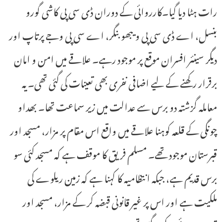
رات ہٹا دیا گیا۔کارروائی کے دوران ڈی سی پی کاشی گورو
بنسل، اے ڈی سی پی ویبھو بنگر، اے سی پی وجے پرتاپ اور
دیگر سینئر افسران موقع پر موجود رہے۔ علاقے میں امن و امان
برقرار رکھنے کے لیے اضافی نفری بھی تعینات کی گئی تھی۔یہ
معاملہ گزشتہ دو برس سے عدالت میں زیر سماعت تھا۔ بھداو
چونگی کے قلعہ کوہنا علاقے میں واقع اس مقام پر مزار، مسجد اور
قبرستان موجود تھے۔ مسلم فریق کا موقف ہے کہ مسجد کئی سو
برس قدیم ہے، جبکہ انتظامیہ کا کہنا ہے کہ زمین ریلوے کی
ملکیت ہے اور اس پر غیر قانونی قبضہ کر کے مزار، مسجد اور