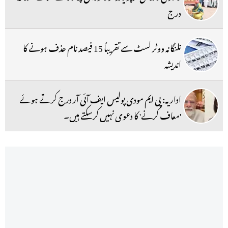
درج
تلنگانہ ووٹر لسٹ سے تقریباً 15 فیصد نام حذف ہونے کا
اندیشہ
اداریہ: پی ایم مودی پولیس ایف آئی آر درج کرتے ہوئے
'معاف کرنے' کا دعوی نہیں کرسکتے ہیں۔