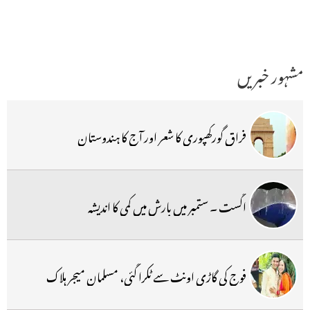
مشہور خبریں
فراق گورکھپوری کا شعر اور آج کا ہندوستان
اگست ۔ ستمبر میں بارش میں کمی کا اندیشہ
فوج کی گاڑی اونٹ سے ٹکرا گئی، مسلمان میجر ہلاک