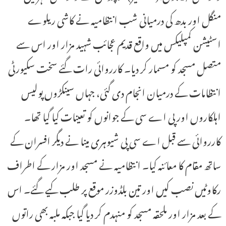
منگل اور بدھ کی درمیانی شب انتظامیہ نے کاشی ریلوے
اسٹیشن کمپلیکس میں واقع قدیم عجائب شہید مزار اور اس سے
متصل مسجد کو مسمار کر دیا۔ کارروائی رات گئے سخت سکیورٹی
انتظامات کے درمیان انجام دی گئی، جہاں سینکڑوں پولیس
اہلکاروں اور پی اے سی کے جوانوں کو تعینات کیا گیا تھا۔
کارروائی سے قبل اے سی پی شیوہری مینا نے دیگر افسران کے
ساتھ مقام کا معائنہ کیا۔ انتظامیہ نے مسجد اور مزار کے اطراف
رکاوٹیں نصب کیں اور تین بلڈوزر موقع پر طلب کیے گئے۔ اس
کے بعد مزار اور ملحقہ مسجد کو منہدم کر دیا گیا جبکہ ملبہ بھی راتوں