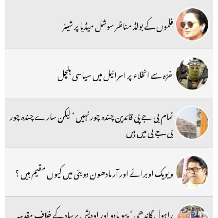
فلموں کے بولڈ مناظر سوشل میڈیا پر شیئر
غزہ سے انخلاء پر اسرائیل میں سیاسی ہلچل
تمام بی جے پی قائدین چندہ چور نہیں ‘ لیکن سارے چندہ چور
بی جے پی میں ہیں
ویویک اوبرائے اور آر مادھون دوبئی میں کیوں مقیم ہیں ؟
راہول گاندھی ‘ پپو یادو اور اودیش پرساد کے خلاف مقدمہ