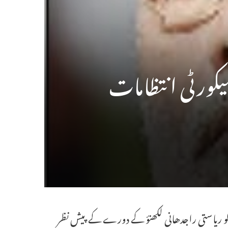
یکورٹی انتظامات
بہ کو ریاستی راجدھانی لکھنؤ کے دورے کے پیش نظر