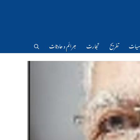
سیات
تفریح
تجارت
جرائم و حادثات