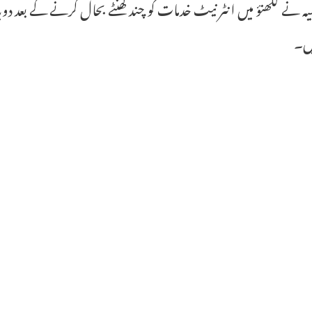
یہ نے لکھنؤ میں انٹر نیٹ خدمات کو چند گھنٹے بحال کرنے کے بعد
ہیں۔