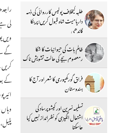
راجدھ
طلبہ کیخلاف پولیس کارروائی کی ذمہ
داریامیت شاہ قبول کریں:پرینکا
گاندھی
ظالم بات کی حیوانیات کا شکا
گے ۔ر
رمعصوم بچے کی حالت تشویش ناک
کے بعد
فراق گورکھپوری کا شعر اور آج کا
ہندوستان
تسلیمہ نسرین اور کیشوپرساد کی
اشتعال انگیزی کو نظرانداز نہیں کیا
پٹیل، 
جاسکتا