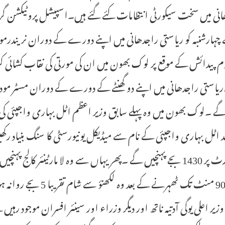
انی میں سخت سیکورٹی انتظامات کئے گئے ہیں۔اسپیشل پروٹیکشن گ
یاستی راجدھانی میں اپنے دو گھنٹے کے دورے کے دوران مسٹر مود
 اٹل بہاری واجپئی کے نام سے میڈیکل یونیورسٹی کا سنگ بنیاد رک
ائیر پورٹ پر 1430 بجے پہنچیں گے ۔پھر یہاں سے وہ لا مارٹینئر 
وہاں 90 منٹ تک ٹھہرنے
وزیر اعلی یوگی آدتیہ ناتھ اور دیگر وزراء اور سینئر افسران موجو