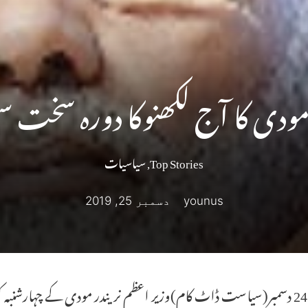
مودی کا آج لکھنوکا دورہ سخت س
Top Stories
,
سیاسیات
younus
دسمبر 25, 2019
لکھنؤ:24 دسمبر(سیاست ڈاٹ کام)وزیر اعظم نریندر مودی کے چہارشن