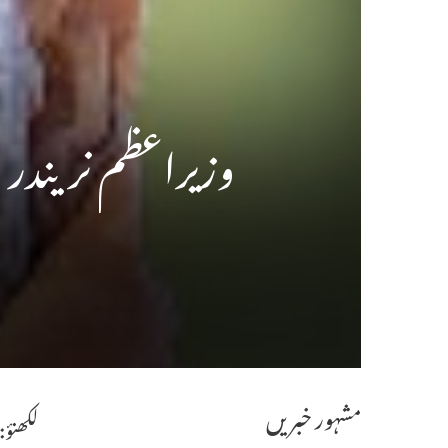
وزیراعظم نریندر 
مشہور خبریں