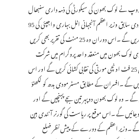
روپ نے لوک بھون کی سیکورٹی کی ذمہ داری سنبھال
لی ہے چہارشنبہ کو ریاستی راجدھانی میں اپنے دورے کے دوران نریندرمودی سابق وزیر اعظم آنجہانی اٹل بہاری واجپئی کی 95
ویں یوم پیدائش کے موقع پر لوک بھون میں ان کی مورتی کی نقاب کشائی کریں گے ۔اس دوران وہ 25 منٹ کی تقریر بھی کریں
ی لوک بھون میں منعقد واحد پروگرام میں شرکت
کریں گے ۔لوک بھون میں وہ پہلے سابق وزیر اعظم اٹل بہاری واجپئی کی 25 فٹ اونچی مورتی کی نقابی کشائی کریں گے اور اس
ھیں گے ۔افسران کے مطابق مسٹر مودی بدھ کو لکھنؤ
کالج پہنچیں گے ۔ وہ لوک بھون دوپہر تین بجے پہنچیں گے اور
 کے بعد وہ لکھنؤ سے شام تقریبا 5 بجے روانہ ہوجائیں گے ۔اس موقع پر ریاست کی گورنر آنندی بین
د رہیں گے ۔وزیر اعظم کے دورے کے پیش نظر ضلع