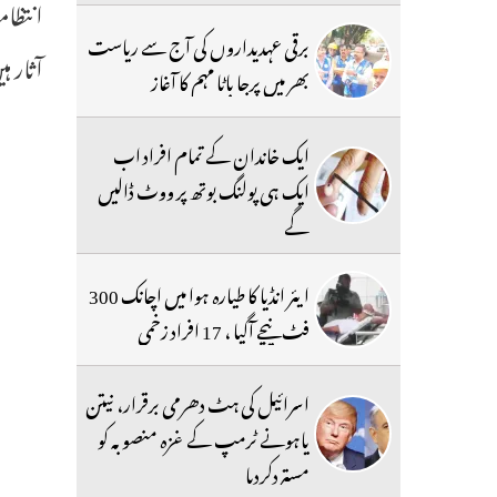
انتظام
برقی عہدیداروں کی آج سے ریاست
آثار 
بھر میں پرجا باٹا مہم کا آغاز
ایک خاندان کے تمام افراد اب
ایک ہی پولنگ بوتھ پر ووٹ ڈالیں
گے
ایئر انڈیا کا طیارہ ہوا میں اچانک 300
فٹ نیچے آگیا ، 17 افراد زخمی
اسرائیل کی ہٹ دھرمی برقرار، نیتن
یاہونے ٹرمپ کے غزہ منصوبہ کو
مستردکردیا