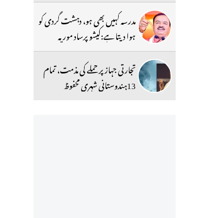
مدرسہ کہیں بھی ہو، دہشت گردی کو
ہوا دیتا ہے:کیشو پرساد موریہ
تجارتی جہاز پر حملے کی مذمت، تمام
13ہندوستانی شہری محفوظ