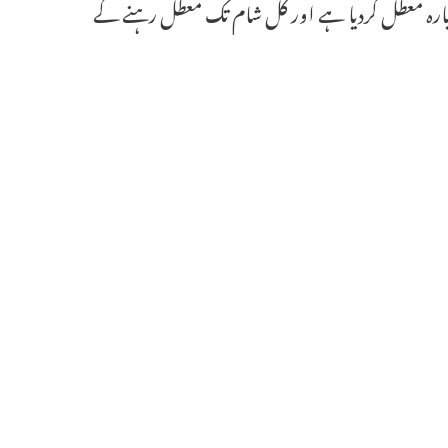
 دوبارہ معطل کردیا ہے اور کل شام تک معطل رہنے کے