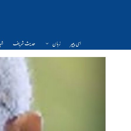
Ski
t
conten
ای پیپر
زبان
حدیث شریف
شہر