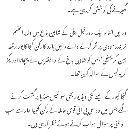
گھیرنے کی کوشش کررہی ہے۔
درایں اثناء ایک روز قبل دہلی کے شاہین باغ میں وزیراعظم
نریندر مودی پر فخر کرنے والے دائیں بازو کارکن گنجا کاپور برقعہ
پہن کر پہنچی‘ جس کو شاہین باغ کے والینٹرس نے پہچانااور پکڑ
کر پولیس کے حوالہ کردیاتھا۔
گنجا کپورکے ایسے کئی ویڈیوز بھی سوشیل میڈیا پر گشت کرنے
لگے جس میں وہ سی پی ائی قومی عاملہ کے رکن کنہیا کمار سے حب
الوطنی پر سوال جواب کرتے ہوئے نظر آرہی ہیں۔