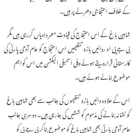
کے خلاف احتجاجی دھرنے پر ہیں۔
شاہین باغ کے اس احتجاج کی قیادت معمر دادیاں کررہی ہیں مگر
بی جے پی او ردائیں بازو تنظیمیں اس احتجاج کو عام آدمی پارٹی کی
کارستانی قراردیتے ہوئے دہلی اسمبلی الیکشن میں اس کواہم
موضوع بنائے ہوئے ہیں۔
اس کے علاوہ دائیں بازو تنظیموں کی جانب سے بھی شاہین باغ
کو نشانہ بنانے کی مذموم کوششیں کی جارہی ہیں۔ دوسری جانب
عام آدمی پارٹی بھی شاہین باغ کو موضوع بناکر بی جے پی کو