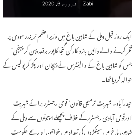
Zabi
فروری 6, 2020
ایک روز قبل دہلی کے شاہین باغ میں وزیراعظم نریندر مودی پر
فخر کرنے والے دائیں بازو کارکن گنجا کاپور برقعہ پہن کر پہنچی‘
جس کو شاہین باغ کے والینٹرس نے پہچان اور پکڑ کر پولیس کے
حوالہ کردیاتھا۔
حیدرآباد۔ شہریت ترمیمی قانون‘ قومی رجسٹرر برائے شہریت
اورقومی آبادی رجسٹرر کے خلاف پچھلے 54دنوں سے دہلی کے
شاہین باغ میں سینکڑوں کی تعداد میں خواتین او ربچے حکومت