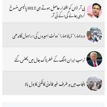
بی آر ایس کو اقتدار حاصل ہوتے ہی HILT پالیسی منسوخ
کردی جائے گی:کے ٹی آر
درد ہمارا ‘ ڈیٹا ہمارا ‘ دولت امیروں کی : راہول گاندھی
ٹرمپ ایران جنگ کے خطرناک جال میں پھنس گئے
پنجاب میں ہر طرف غیر قانونی کانکنی کا بول بالا