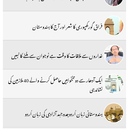
فراق گورکھپوری کا شعر اور آج کا ہندوستان
غداروں سے ملاقات کا وقت ہے نوجوان سے ملنے کا نہیں
ایک آدھار سے دو تنخواہیں حاصل کرنے والے 40 ملازمین کی
نشاندہی
ہندوستانی زبان اُردوجدوجہد آزادی کی زبان اُردو