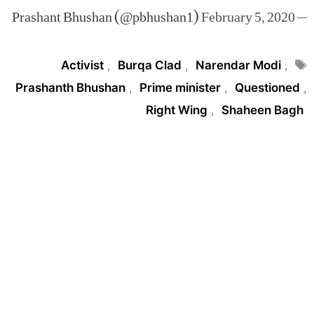
February 5, 2020
— Prashant Bhushan (@pbhushan1)
Tags
Activist
,
Burqa Clad
,
Narendar Modi
,
Prashanth Bhushan
,
Prime minister
,
Questioned
,
Right Wing
,
Shaheen Bagh