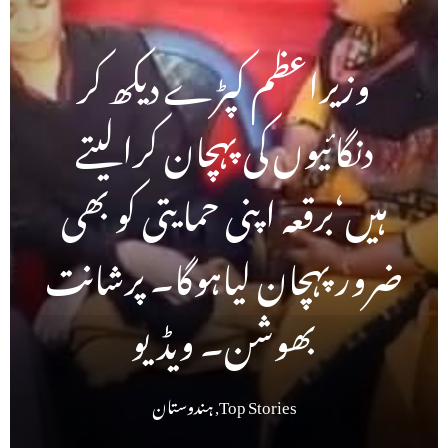
وزیراعظم کپڑے دیکھ کر
دنگائیوں کی پہچان کرالیتے
ہیں‘برقعہ اپنی حمایتی کو بھی
ضرور پہچان لیاہوگا۔ پرشانت
بھوشن۔ ویڈیو
Top Stories
,
ہندوستان