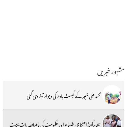
مشہور خبریں
محمد علی شبیر کے گیسٹ ہاوز کی دیوار توڑ دی گئی
جھارکھنڈ احتجاجی طلباء اور حکومت کی باضابطہ بات چیت