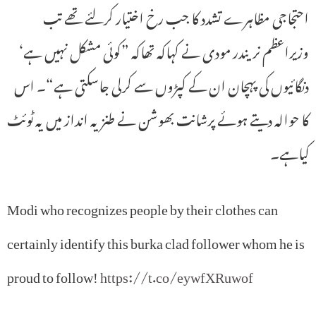
احتجاجی مظاہرے تشدد کا جب رخ اختیار کرلئے تھے تب
وزیراعظم نریندر مودی نے کہاکہ تھاکہ ”کوئی مشکل نہیں ہے‘
دنگائیوں کی پہچان ان کے کپڑوں سے کرلی جاسکتی ہے“۔ اس
کا حوالہ دیتے ہوئے پرشانت بھوشن نے طنزیہ انداز میں یہ ٹوئٹ
کیاہے۔
Modi who recognizes people by their clothes can
certainly identify this burka clad follower whom he is
proud to follow!
https://t.co/eywfXRuwof