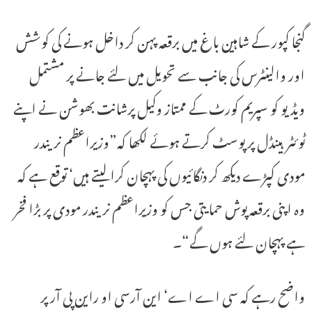
گنجا کپور کے شاہین باغ میں برقعہ پہن کر داخل ہونے کی کوشش
اور والینٹرس کی جانب سے تحویل میں لئے جانے پر مشتمل
ویڈیو کو سپریم کورٹ کے ممتاز وکیل پرشانت بھوشن نے اپنے
ٹوئٹر ہینڈل پر پوسٹ کرتے ہوئے لکھا کہ”وزیراعظم نریندر
مودی کپڑے دیکھ کر دنگائیوں کی پہچان کرالیتے ہیں‘ توقع ہے کہ
وہ اپنی برقعہ پوش حمایتی جس کو وزیراعظم نریندر مودی پر بڑا فخر
ہے پہچان لئے ہوں گے“۔
واضح رہے کہ سی اے اے‘ این آرسی او راین پی آر پر