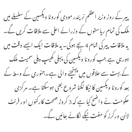
پیر کے روز وزیر اعظم نریندر مودی کورونا ویکسین کے سلسلے میں
ملک کی تمام ریاستوں کے وزرائے اعلی سے ملاقات کریں گے۔
یہ ملاقات پیر کی شام 4 بجے ہوگی۔یہ ملاقات ایک ایسے وقت میں
ہورہی ہے جب کورونا ویکسین کی پہلی کھیپ دہلی سمیت ملک
کے بہت سے علاقوں میں پہنچنے والی ہے۔جنوری کے وسط کے
بعد کورونا ویکسین کا ٹیکا لگنا شروع بھی ہوسکتا ہے۔ مرکزی
حکومت نے واضح کیا ہے کہ 3 کروڑ صحت کارکنوں اور فرنٹ
لائن ورکرز کو مفت ٹیکے لگائے جائیں گے۔