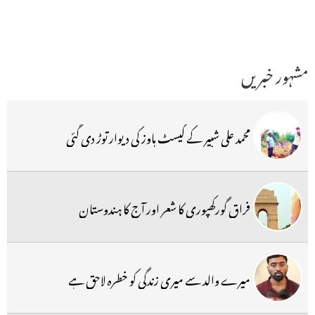
مشہور خبریں
محمد علی شبیر کے گیسٹ ہاوز کی دیوار توڑ دی گئی
فراق گورکھپوری کا شعر اور آج کا ہندوستان
میرے والد سے میری زندگی کو خطرہ لاحق ہے