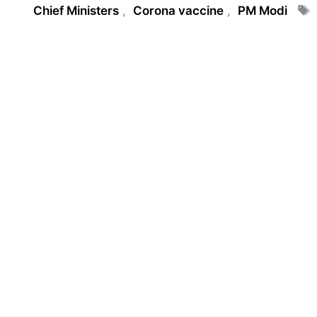
Tags
Chief Ministers
,
Corona vaccine
,
PM Modi