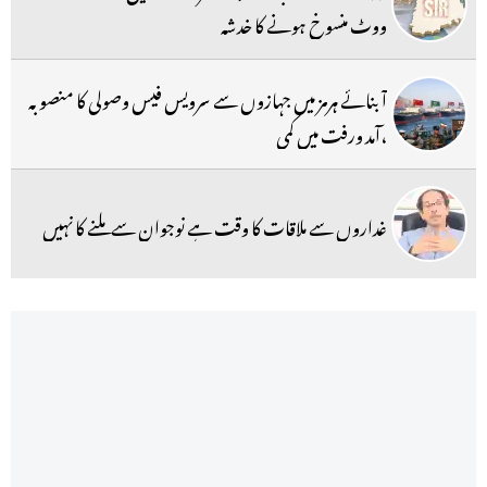
ووٹ منسوخ ہونے کا خدشہ
آبنائے ہرمز میں جہازوں سے سرویس فیس وصولی کا منصوبہ
،آمد ورفت میں کمی
غداروں سے ملاقات کا وقت ہے نوجوان سے ملنے کا نہیں