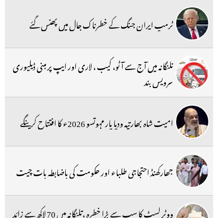
ٹرمپ ایران جنگ کے خطرناک جال میں پھنس گئے
تلنگانہ میں آج سے آٹو، کیب ، لاری اور ایپ پر مبنی ڈیلیوری
سرویس بند
امیت شاہ بھارتیہ ودیا پار مہوتسو 2026ء کا افتتاح کرینگے
جھارکھنڈ احتجاجی طلباء اور حکومت کی باضابطہ بات چیت
ووٹر لسٹ کا سب سے بڑا خطرہ ،تلنگانہ میں 70 لاکھ سے زائد