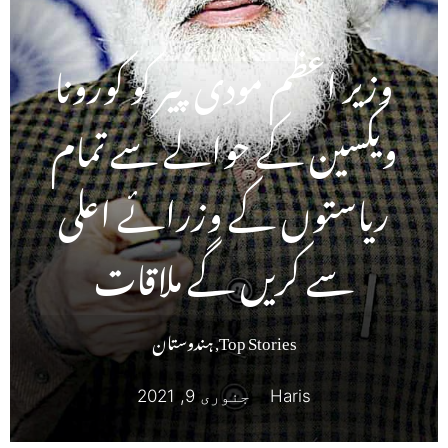
وزیر اعظم مودی پیر کو کورونا
ویکسین کے حوالے سے تمام
ریاستوں کے وزرائے اعلی
سے کریں گے ملاقات
Top Stories
,
ہندوستان
Haris
جنوری 9, 2021