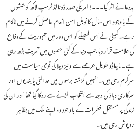
بددعا نے اثر کیا۔۔۔! امریکی صدر ڈونالڈ ٹرمپ لاکھ کوششوں
کے باوجود اس سال کا نوبل امن انعام حاصل کرنے میں ناکام
رہے۔ کمیٹی نے اس فیصلے کو اس دور میں جمہوریت کے دفاع
کی علامت قرار دیا جب دنیا کے کئی حصوں میں آمریت بڑھ رہی
ہے۔ ماچاڈو طویل عرصے سے ونیزویلا کی قومی سیاست میں
سرگرم رہی ہیں۔ انہیں گزشتہ برسوں میں عدالتی پابندیوں اور
سرکاری دباؤ کی وجہ سے انتخاب لڑنے سے روکا گیا تھا اور ان کی
زندگی پر مستقل خطرات کے باوجود وہ اپنے ملک میں بظاہر
روپوش رہی ہیں۔