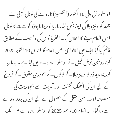
اوسلو؍ نئی دہلی 10 اکٹوبر (ایجنسیز) ناروے کی نوبل کمیٹی نے
جمعہ کو ونیزویلا کی اپوزیشن لیڈر ماریا کورینا ماچاڈو کو 2025 کا نوبل
امن انعام دینے کا اعلان کیا۔ الفریڈ نوبل کی وصیت کے مطابق
قائم کیا گیا ایک بین الاقوامی امن انعام کا اعلان 10 اکتوبر 2025
کو نارویجن نوبل کمیٹی نے اوسلو ، ناروے میں کیا ہے۔ یہ ماریا
کورینا ماچاڈو کو وینزویلا کے لوگوں کے جمہوری حقوق کے فروغ
کے لیے ان کی انتھک محنت اور آمریت سے جمہوریت کی
منصفانہ اور پرامن منتقلی کے حصول کے لیے ان کی جدوجہد کے
لیے دیا گیا۔ یہ انعام 10 دسمبر 2025 کو اوسلو، ناروے میں ایک