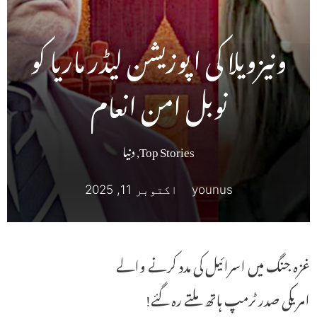
ونیزویلا کی اپوزیشن لیڈر ماریا کو
نوبل امن انعام
Top Stories
,
دنیا
younus
اکتوبر 11, 2025
غزہ جنگ میں اسرائیل کی مدد کرنے والے
امریکی صدر ٹرمپ ہاتھ ملتے رہ گئے!