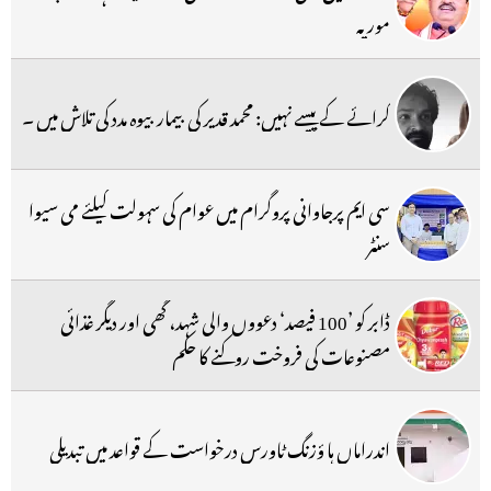
موریہ
کرائے کے پیسے نہیں: محمد قدیر کی بیمار بیوہ مدد کی تلاش میں ۔
سی ایم پرجاوانی پروگرام میں عوام کی سہولت کیلئے می سیوا
سنٹر
ڈابر کو ’100 فیصد‘ دعووں والی شہد، گھی اور دیگر غذائی
مصنوعات کی فروخت روکنے کا حکم
اندراماں ہا ؤزنگ ٹاورس درخواست کے قواعد میں تبدیلی