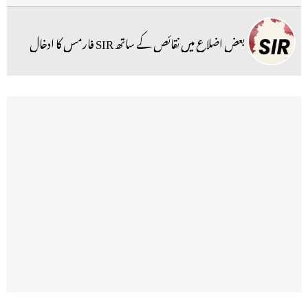
بعض اضلاع میں نقائص کے ساتھ SIR فارمس کا ادخال