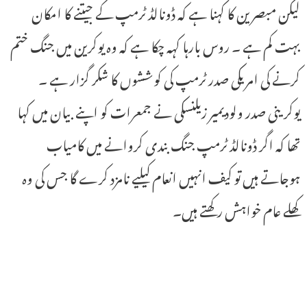
لیکن مبصرین کا کہنا ہے کہ ڈونالڈ ٹرمپ کے جیتنے کا امکان
بہت کم ہے ۔ روس بارہا کہہ چکا ہے کہ وہ یوکرین میں جنگ ختم
کرنے کی امریکی صدر ٹرمپ کی کوششوں کا شکر گزار ہے ۔
یوکرینی صدر ولودیمیر زیلنسکی نے جمعرات کو اپنے بیان میں کہا
تھا کہ اگر ڈونالڈ ٹرمپ جنگ بندی کروانے میں کامیاب
ہوجاتے ہیں تو کیف انہیں انعام کیلیے نامزد کرے گا جس کی وہ
کھلے عام خواہش رکھتے ہیں۔