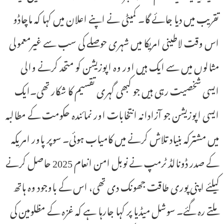
تقریب میں دیا جائے گا۔ کمیٹی نے اپنے اعلان میں کہا کہ ماچاڈو
اس وقت لاطینی امریکا میں شہری حوصلے کی سب سے غیرمعمولی
مثالوں میں سے ایک ہیں اور وہ اپوزیشن کو متحد کرنے والی
ایسی شخصیت رہی ہیں جو کبھی گہری تقسیم کا شکار تھی۔ایک
ایسی اپوزیشن جو آزادانہ انتخابات اور نمائندہ حکومت کے مطالبہ
میں مشترکہ بنیاد تلاش کرنے میں کامیاب ہوئی۔ سوپر پاور امریکہ
کے صدر ڈونالڈ ٹرمپ نے نوبل امن انعام 2025 حاصل کرنے
کیلئے اپنی پوری طاقت جھونک دی تھی، اس کے باوجود وہ ہاتھ
ملتے رہ گئے۔ سوشل میڈیا پر کہا جارہا ہے کہ غزہ کے مظلومین کی