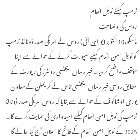
ٹرمپ کیلئے نوبل انعام
روس کی وضاحت
ماسکو،10 اکتوبر (یو این آئی) روس نے امریکی صدر ڈونالڈ ٹرمپ
کو نوبل امن انعام کیلیے سپورٹ کرنے کے حوالے سے اپنا
مؤقف واضح کر دیا۔ خبر رساں ایجنسی روئٹرز کی رپورٹ کے
مطابق روسی خبر رساں ایجنسی ٹاس نے کریملن کے معاون
یوری اوشاکوف کے حوالے سے بتایا کہ روس امریکی صدر ڈونالڈ
ٹرمپ کی نوبل امن انعام کیلیے امیدواری کی حمایت کرے گا۔
2025 کے نوبل امن انعام کے فاتح کا اعلان آج کیا جائے گا