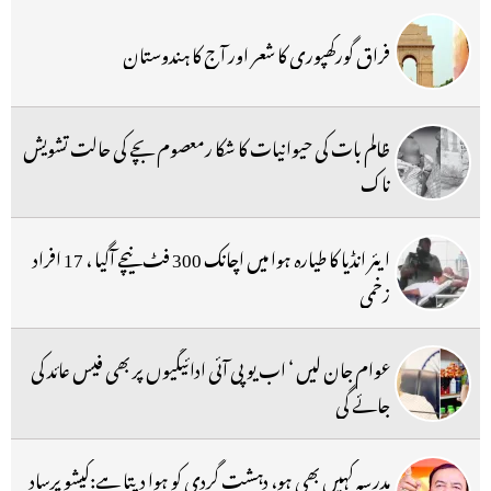
فراق گورکھپوری کا شعر اور آج کا ہندوستان
ظالم بات کی حیوانیات کا شکا رمعصوم بچے کی حالت تشویش
ناک
ایئر انڈیا کا طیارہ ہوا میں اچانک 300 فٹ نیچے آگیا ، 17 افراد
زخمی
عوام جان لیں ‘ اب یو پی آئی ادائیگیوں پر بھی فیس عائد کی
جائے گی
مدرسہ کہیں بھی ہو، دہشت گردی کو ہوا دیتا ہے:کیشو پرساد