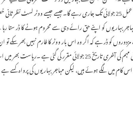
اور یہ عمل 25 جولائی تک جاری رہے گا۔جیسے جیسے ووٹر لسٹ نظر
جر بہاریوں کو اپنے حق رائے دہی سے محروم ہونے کا ڈر ستا رہا 
زدوروں کو ڈر ہے کہ اگر وہ اس بار ووٹر کا فارم نہیں بھر سکے تو
نظرثانی مہم کی آخری تاریخ 25 جولائی مقرر کی گئی ہے ۔
 کام میں لگے ہوئے ہیں، لیکن مہاجر بہاریوں کی پرواہ کسے ہے 