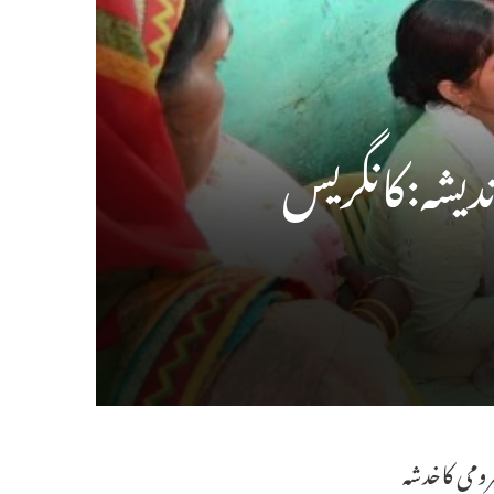
دیشہ:کانگریس
ومی کاخدشہ