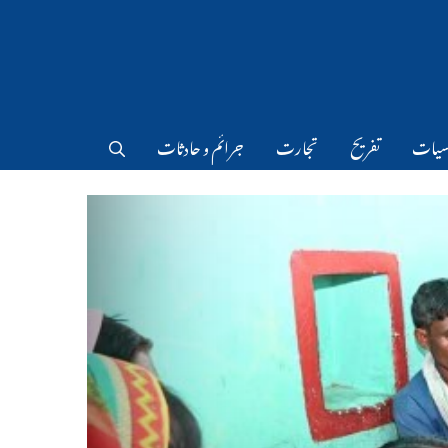
سیات
تفریح
تجارت
جرائم و حادثات