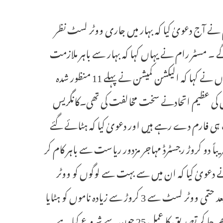
 رام نے آج دعویٰ کیا کہ بہار میں جاری ووٹر لسٹ نظر
۔ مسٹر رام نے یہاں کہا کہ بہار سے باہر ملازمت
کیلئے کام کرنے والوں کے نام اس نظر ثانی میں ہٹا دیے جائیں گے ۔ انہوں نے کہا کہ الیکشن کمیشن نے پہلے 11 منظور شدہ
 جس کی عظیم اتحادنے سخت مخالفت کی تھی۔کانگریس
ک ہی فارم دے رہے ہیں اور دعویٰ کیا کہ ہٹائے گئے
اً دو کروڑ رجسٹرڈ مہاجر مزدور ریاست سے باہر کام کر
 دعویٰ کیا کہ ان میں سے بہت سے لوگوں کو ووٹر
لسٹ سے نکال دیا جائے گا۔کانگریس لیڈر نے الزام لگایا کہ نظرثانی کے بعد حتمی ووٹر لسٹ سے 3 کروڑ سے زیادہ ناموں کو ہٹایا
جا سکتا ہے ۔الیکشن کمیشن نے بہار میں ووٹر لسٹ نظرثانی کے لیے گھر گھر جا کر تصدیق کا عمل 25 جون سے شروع کیا ہے