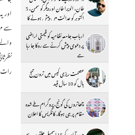
خان، الویرا خان اوردیگر کو سمن، 5
اکتوبر کو عدالت میں پیش ہونے کا
سے مہا
حکم
ارباب جامعہ نظامیہ کو قیمتی اراضی
والے م
پر دعوی پیش کرنے سے روکا جا رہا
ہے
رات اس
عصمت ریزی کیس میں ترون تیج
پال کو 10 سال قید
چھاتروں کی گونج،پروگرام طے شدہ
مقام پر ہی ہوگا، کانگریس کا اعلان
حیدرآباد کے 15 اسمبلی حلقوں سے