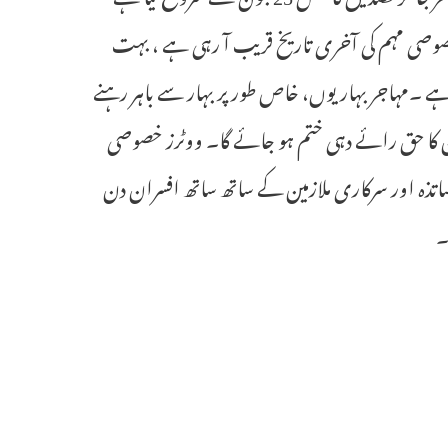
 ثانی خصوصی مہم کی آخری تاریخ قریب آ رہی ہے ، بہت
ہے ۔مہاجر بہاریوں، خاص طور پر بہار سے باہر رہنے
 ان کا حق رائے دہی ختم ہو جائے گا۔ ووٹرز خصوصی
ریاست بھر میں اساتذہ اور سرکاری ملازمین کے ساتھ ساتھ افسران دن
۔