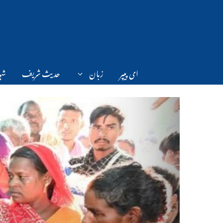
Ski
t
conten
ای پیپر
زبان
حدیث شریف
شہر