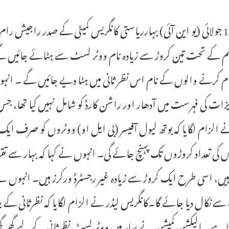
پٹنہ، 15 جولائی (یو این آئی) بہارریاستی کانگریس کمیٹی کے صدر راجیش
ہم کے تحت تین کروڑ سے زیادہ نام ووٹر لسٹ سے ہٹائے جائیں گے 
زات کی فہرست میں آدھار اور راشن کارڈ کو شامل نہیں کیا تھا،
ے الزام لگایا کہ بوتھ لیول آفیسر (بی ایل او) ووٹروں کو صرف ای
 کی تعداد کروڑوں تک پہنچ جائے گی۔ انہوں نے کہا کہ بہار سے تقریب
ں، اسی طرح ایک کروڑ سے زیادہ غیر رجسٹرڈ ورکرز ہیں۔ انہوں نے