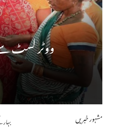
ووٹر لسٹ سے ت
مشہور خبریں
بہار 