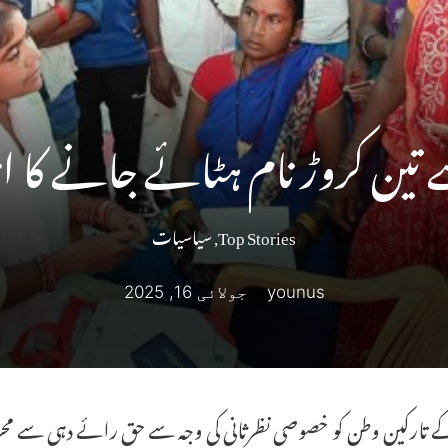
ین کروڑ نام ہٹائے جانے کا ان
Top Stories
,
سیاسیات
younus
جولائی 16, 2025
کے تارکین وطن کو خصوصی نظرثانی کی وجہ سے حق رائے دہی سے محر