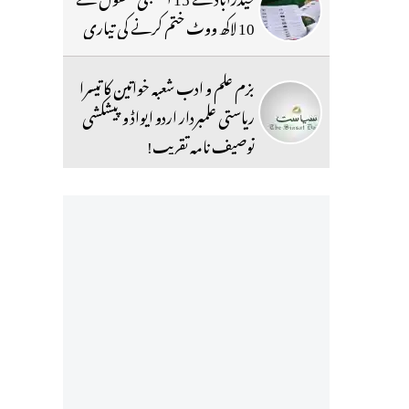
10 لاکھ ووٹ ختم کرنے کی تیاری
بزم علم و ادب شعبہ خواتین کا تیسرا
ریاستی علمبردار اردو ایواڈ و پیشکشی
توصیف نامہ تقریب!