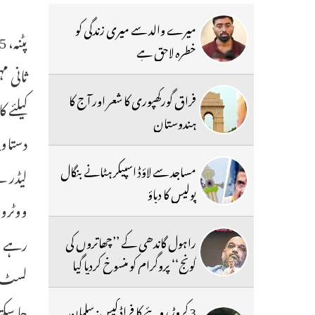
میرے والد سے میری زندگی کو
خطرہ لاحق ہے
ثانی م
فراق گورکھپوری کا شعر اور آج کا
ہندوستان
دستاوی
مساجد سے لاؤڈ اسپیکر ہٹانے بنگال
لیڈر ن
پولیس کا دباؤ
ووٹروں
رہے ہی
راہول گاندھی کے ’’چھاتروں کی
گونج‘‘ پروگرام کو منسوخ کردیا گیا
3 کروڑ روپئے کا فراڈ کیس: سلمان