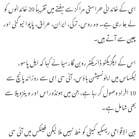
ای کے خاندانی حراستی مراکز سے ہفتے میں تقریباً 20 خاندانوں کو
لے جا رہی ہے۔ وہ روس، ترکی، ایران، عراق، پاپوا نیو گنی اور
چین سے آتے ہیں۔
اس کے ایگزیکٹو ڈائریکٹر روبن گارسیا نے کہا کہ ایل پاسو،
ٹیکساس میں اینونسیشن ہاؤس، آئی سی ای سے روزانہ پانچ سے
10 افراد وصول کر رہا ہے، جن میں ہونڈوراس اور وینزویلا سے
بھی شامل ہے۔
بین الاقوامی ریسکیو کمیٹی کو خط نہیں ملا لیکن فینکس میں آئی سی