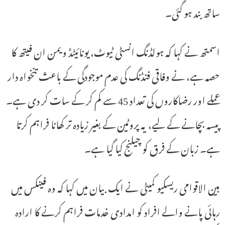
ساتھ بند ہو گئی۔
اسمتھ نے کہا کہ ہولڈنگ انسٹی ٹیوٹ، یونائیٹڈ ویمن ان فیتھ کا
حصہ ہے، نے وفاقی فنڈنگ ​​کی عدم موجودگی کے باعث تنخواہ دار
عملے اور رضاکاروں کی تعداد 45 سے کم کر کے سات کر دی ہے۔
پیسہ بچانے کے لیے، یہ پروٹین کے بغیر زیادہ تر کھانا فراہم کرتا
ہے۔ زبان کے فرق کو چیلنج کیا گیا ہے۔
بین الاقوامی ریسکیو کمیٹی نے ایک بیان میں کہا کہ وہ فینکس میں
رہائی پانے والے افراد کو امدادی خدمات فراہم کرنے کا ارادہ