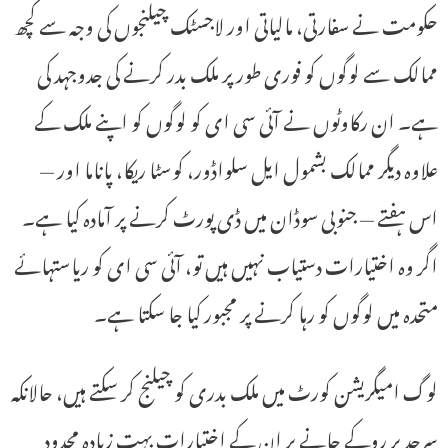
حکومت نے سفارتی، مالیاتی اور لاجسٹک چیلنجوں کی وجہ سے کچھ
ممالک سے لوگوں کو فوری طور پر ملک بدر کرنے کی جدوجہد کی
ہے۔ ان رکاوٹوں نے آئی سی ای کو لوگوں کو اپنے ملک کے
علاوہ دیگر ممالک بشمول ایل سلواڈور، کوسٹا ریکا، پاناما اور —
اس ہفتے — جنوبی سوڈان میں ڈی پورٹ کرنے پر آمادہ کیا ہے۔
اگر وہ اختیارات دستیاب نہیں ہیں تو، آئی سی ای کو ریاستہائے
متحدہ میں لوگوں کو رہا کرنے پر مجبور کیا جا سکتا ہے۔
لوگ امیگریشن کورٹ میں ملک بدری کو چیلنج کر سکتے ہیں، حالانکہ
سرحد پر روکے جانے پر ان کے اختیارات بہت زیادہ محدود