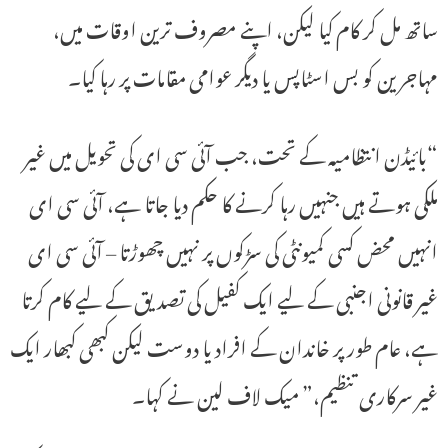
ساتھ مل کر کام کیا لیکن، اپنے مصروف ترین اوقات میں،
مہاجرین کو بس اسٹاپس یا دیگر عوامی مقامات پر رہا کیا۔
“بائیڈن انتظامیہ کے تحت، جب آئی سی ای کی تحویل میں غیر
ملکی ہوتے ہیں جنہیں رہا کرنے کا حکم دیا جاتا ہے، آئی سی ای
انہیں محض کسی کمیونٹی کی سڑکوں پر نہیں چھوڑتا – آئی سی ای
غیر قانونی اجنبی کے لیے ایک کفیل کی تصدیق کے لیے کام کرتا
ہے، عام طور پر خاندان کے افراد یا دوست لیکن کبھی کبھار ایک
غیر سرکاری تنظیم،” میک لاف لین نے کہا۔