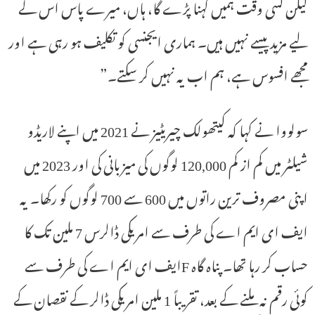
لیکن کسی وقت ہمیں کہنا پڑے گا، ہاں، میرے پاس اس کے
لیے مزید پیسے نہیں ہیں۔ ہماری ایجنسی کو تکلیف ہو رہی ہے اور
مجھے افسوس ہے، ہم اب یہ نہیں کر سکتے۔”
سولووا نے کہا کہ کیتھولک چیریٹیز نے 2021 میں اپنے لاریڈو
شیلٹر میں کم از کم 120,000 لوگوں کی میزبانی کی اور 2023 میں
اپنی مصروف ترین راتوں میں 600 سے 700 لوگوں کو رکھا۔ یہ
ایف ای ایم اے کی طرف سے امریکی ڈالرس 7 ملین تک کا
حساب کر رہا تھا۔ پناہ گاہ Fایف ای ایم اے کی طرف سے
کوئی رقم نہ ملنے کے بعد، تقریباً 1 ملین امریکی ڈالر کے نقصان کے