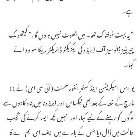
ہے۔
“یہ بہت خوفناک تھا۔ میں جھوٹ نہیں بولوں گا،” کیتھولک
چیریٹیز ڈائوسیز آف لاریڈو کی ایگزیکٹو ڈائریکٹر ربیکا سولووا نے
کہا۔
یو ایس امیگریشن اینڈ کسٹمز انفورسمنٹ (آئی سی ای) نے 11
مارچ کے خط کے بعد بھی ٹیکساس اور ایریزونا میں پناہ گاہوں سے
لوگوں کو رہنے کے لیے کہا، اور انہیں کچھ ایسا کرنے کی عجیب
حالت میں ڈال دیا جس کے بارے میں ایف ای ایم اے کا