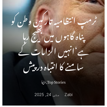
ٹرمپ انتظامیہ تارکین وطن کو
پناہ گاہوں میں بھیج رہا
ہے‘انہیں الزامات کے
سامنے کا انتباہ درپیش
Top Stories
,
دنیا
Zabi
مئی 24, 2025