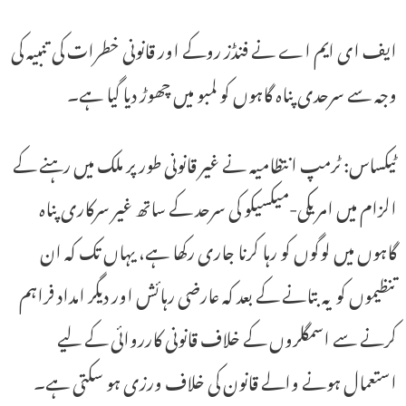
ایف ای ایم اے نے فنڈز روکے اور قانونی خطرات کی تنبیہ کی
وجہ سے سرحدی پناہ گاہوں کو لمبو میں چھوڑ دیا گیا ہے۔
ٹیکساس: ٹرمپ انتظامیہ نے غیر قانونی طور پر ملک میں رہنے کے
الزام میں امریکی-میکسیکو کی سرحد کے ساتھ غیر سرکاری پناہ
گاہوں میں لوگوں کو رہا کرنا جاری رکھا ہے، یہاں تک کہ ان
تنظیموں کو یہ بتانے کے بعد کہ عارضی رہائش اور دیگر امداد فراہم
کرنے سے اسمگلروں کے خلاف قانونی کارروائی کے لیے
استعمال ہونے والے قانون کی خلاف ورزی ہو سکتی ہے۔