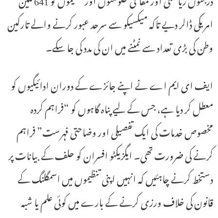
امریکی ڈالر دیے تاکہ میکسیکو سے سرحد عبور کرنے والے تارکین
وطن کی بڑی تعداد سے نمٹنے میں ان کی مدد کی جا سکے۔
ایف ای ایم اے نے اپنے جائزے کے دوران ادائیگیوں کو
معطل کر دیا ہے، جس کے لیے پناہ گاہوں کو “فراہم کردہ
مخصوص خدمات کی ایک تفصیلی اور وضاحتی فہرست” فراہم
کرنے کی ضرورت تھی۔ ایگزیکٹو افسران کو حلف کے بیانات پر
دستخط کرنے چاہئیں کہ انہیں اپنی تنظیموں میں اسمگلنگ کے
قانون کی خلاف ورزی کرنے کے بارے میں کوئی علم یا شبہ