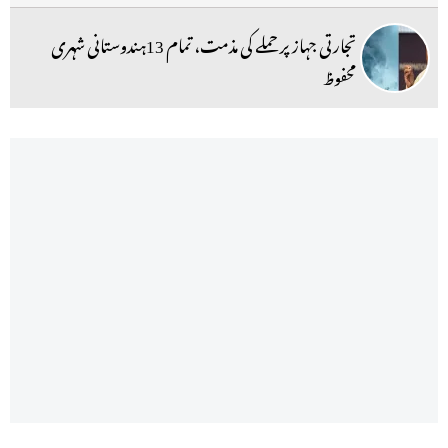
تجارتی جہاز پر حملے کی مذمت، تمام 13ہندوستانی شہری
محفوظ