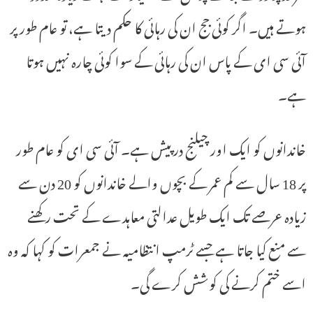
ہوتے ہیں۔ اگر کوئی جج ان کی رہائی کا حکم دیتا ہے، تو عام طور پر
آئی سی ای کے پاس ان کی رہائی کے سوا کوئی چارہ نہیں ہوتا
ہے۔
خاندانوں کو ایک اور چیلنج درپیش ہے۔ آئی سی ای کو عام طور
پر 18 سال سے کم عمر کے بچوں والے خاندانوں کو 20 دن سے
زیادہ عرصے تک ایک طویل عدالتی معاہدے کے تحت رکھنے
سے منع کیا جاتا ہے جسے ٹرمپ انتظامیہ نے جمعرات کو کہا کہ وہ
اسے ختم کرنے کی کوشش کرے گی۔