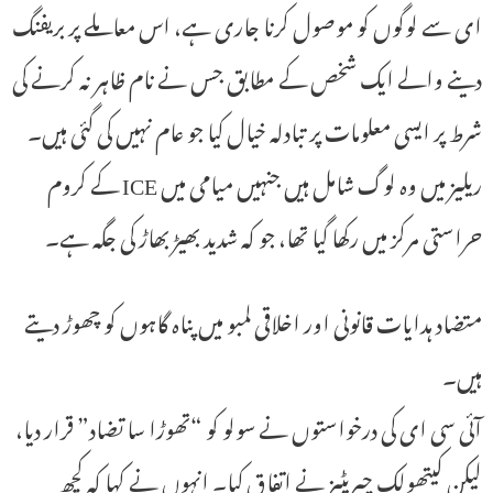
ای سے لوگوں کو موصول کرنا جاری ہے، اس معاملے پر بریفنگ
دینے والے ایک شخص کے مطابق جس نے نام ظاہر نہ کرنے کی
شرط پر ایسی معلومات پر تبادلہ خیال کیا جو عام نہیں کی گئی ہیں۔
ریلیز میں وہ لوگ شامل ہیں جنہیں میامی میں ICE کے کروم
حراستی مرکز میں رکھا گیا تھا، جو کہ شدید بھیڑ بھاڑ کی جگہ ہے۔
متضاد ہدایات قانونی اور اخلاقی لمبو میں پناہ گاہوں کو چھوڑ دیتے
ہیں۔
آئی سی ای کی درخواستوں نے سولو کو “تھوڑا سا تضاد” قرار دیا،
لیکن کیتھولک چیریٹیز نے اتفاق کیا۔ انہوں نے کہا کہ کچھ