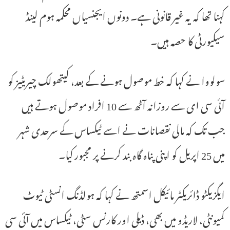
کہنا تھا کہ یہ غیر قانونی ہے۔ دونوں ایجنسیاں محکمہ ہوم لینڈ
سیکیورٹی کا حصہ ہیں۔
سولووا نے کہا کہ خط موصول ہونے کے بعد، کیتھولک چیریٹیز کو
آئی سی ای سے روزانہ آٹھ سے 10 افراد موصول ہوتے ہیں
جب تک کہ مالی نقصانات نے اسے ٹیکساس کے سرحدی شہر
میں 25 اپریل کو اپنی پناہ گاہ بند کرنے پر مجبور کیا۔
ایگزیکٹو ڈائریکٹر مائیکل اسمتھ نے کہا کہ ہولڈنگ انسٹی ٹیوٹ
کمیونٹی، لاریڈو میں بھی، ڈیلی اور کارنس سٹی، ٹیکساس میں آئی سی