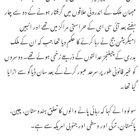
مہمان ملک کے اندرونی علاقوں میں گرفتار ہونے کے دو سے چار
ہفتے بعد آئی سی ای کے حراستی مراکز میں تھے اور انہیں
امیگریشن جج نے رہا کرنے کا حکم دیا تھا جب کہ ان کے ملک
بدری کے چیلنجز عدالتوں کے ذریعے زخمی ہوئے تھے۔ دوسروں
کو غیر قانونی طور پر سرحد عبور کرنے کے بعد سان ڈیاگو سے اڑایا
گیا تھا۔
سولووا نے کہا کہ رہائی پانے والوں کا تعلق ہندوستان، چین،
پاکستان، ترکی اور وسطی اور جنوبی امریکہ سے ہے۔