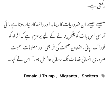
رکھتی ہے۔
“جیسے جیسے ان ضروریات کا پیمانہ اور دائرہ کار تیار ہوتا ہے،ائی
آر سی اس بات کو یقینی بنانے کے لیے پرعزم ہے کہ افراد کو
خوراک، پانی، حفظان صحت کی فراہمی اور معلومات سمیت
ضروری انسانی خدمات تک رسائی حاصل ہو،” اس نے کہا۔
Tags
Donald J Trump
,
Migrants
,
Shelters