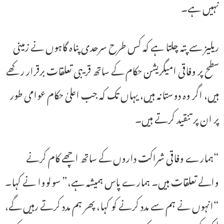
نہیں ہے۔
ریلیز سے پتہ چلتا ہے کہ کس طرح سرحدی پناہ گاہوں نے زمینی
سطح پر وفاقی امیگریشن حکام کے ساتھ قریبی تعلقات برقرار رکھے
ہیں، اگر وہ دوستانہ ہیں، یہاں تک کہ جب اعلیٰ حکام عوامی طور
پر ان پر تنقید کرتے ہیں۔
“ہمارے وفاقی شراکت داروں کے ساتھ اچھے کام کرنے
والے تعلقات ہیں۔ ہمارے پاس ہمیشہ ہے،” سولووا نے کہا۔
“انہوں نے ہم سے مدد کرنے کو کہا، پھر ہم مدد کرتے رہیں گے،