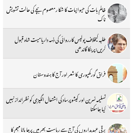
ظالم بات کی حیوانیات کا شکا رمعصوم بچے کی حالت تشویش
ناک
طلبہ کیخلاف پولیس کارروائی کی ذمہ داریامیت شاہ قبول
کریں:پرینکا گاندھی
فراق گورکھپوری کا شعر اور آج کا ہندوستان
تسلیمہ نسرین اور کیشوپرساد کی اشتعال انگیزی کو نظرانداز نہیں
کیا جاسکتا
برقی عہدیداروں کی آج سے ریاست بھر میں پرجا باٹا مہم کا