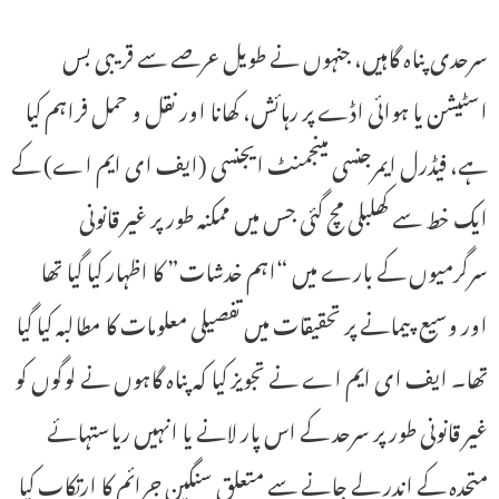
سرحدی پناہ گاہیں، جنہوں نے طویل عرصے سے قریبی بس
اسٹیشن یا ہوائی اڈے پر رہائش، کھانا اور نقل و حمل فراہم کیا
ہے، فیڈرل ایمرجنسی مینجمنٹ ایجنسی (ایف ای ایم اے) کے
ایک خط سے کھلبلی مچ گئی جس میں ممکنہ طور پر غیر قانونی
سرگرمیوں کے بارے میں “اہم خدشات” کا اظہار کیا گیا تھا
اور وسیع پیمانے پر تحقیقات میں تفصیلی معلومات کا مطالبہ کیا گیا
تھا۔ ایف ای ایم اے نے تجویز کیا کہ پناہ گاہوں نے لوگوں کو
غیر قانونی طور پر سرحد کے اس پار لانے یا انہیں ریاستہائے
متحدہ کے اندر لے جانے سے متعلق سنگین جرائم کا ارتکاب کیا