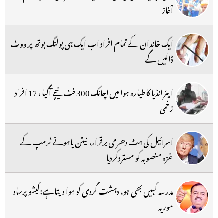
آغاز
ایک خاندان کے تمام افراد اب ایک ہی پولنگ بوتھ پر ووٹ
ڈالیں گے
ایئر انڈیا کا طیارہ ہوا میں اچانک 300 فٹ نیچے آگیا ، 17 افراد
زخمی
اسرائیل کی ہٹ دھرمی برقرار، نیتن یاہونے ٹرمپ کے
غزہ منصوبہ کو مستردکردیا
مدرسہ کہیں بھی ہو، دہشت گردی کو ہوا دیتا ہے:کیشو پرساد
موریہ