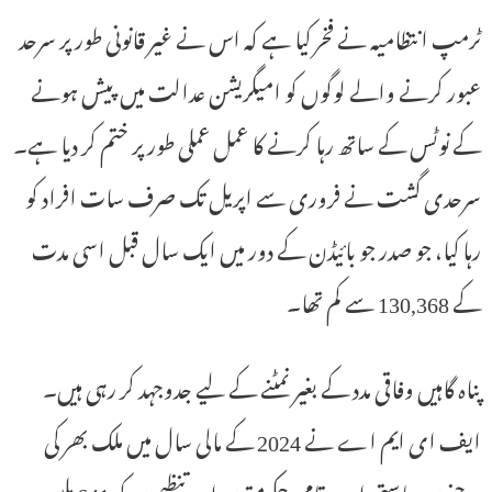
ٹرمپ انتظامیہ نے فخر کیا ہے کہ اس نے غیر قانونی طور پر سرحد
عبور کرنے والے لوگوں کو امیگریشن عدالت میں پیش ہونے
کے نوٹس کے ساتھ رہا کرنے کا عمل عملی طور پر ختم کر دیا ہے۔
سرحدی گشت نے فروری سے اپریل تک صرف سات افراد کو
رہا کیا، جو صدر جو بائیڈن کے دور میں ایک سال قبل اسی مدت
کے 130,368 سے کم تھا۔
پناہ گاہیں وفاقی مدد کے بغیر نمٹنے کے لیے جدوجہد کر رہی ہیں۔
ایف ای ایم اے نے 2024 کے مالی سال میں ملک بھر کی
درجنوں ریاستی اور مقامی حکومتوں اور تنظیموں کو 641 ملین