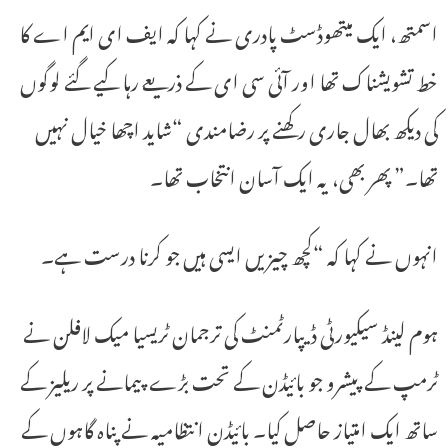
اسمتھ، ایک میتھوڈسٹ پادری نے کہا کہ ایف ای ایم اے کا
خط تشویشناک تھا اور آئی سی ای کے ذریعے رہا کیے گئے لوگوں
کی دیکھ بھال جاری رکھنے پر رضامندی “شاید اچھا خیال نہیں
تھا۔” پھر بھی، یہ ایک آسان انتخاب تھا۔
انہوں نے کہا کہ “کچھ چیزیں ایسی ہیں جو کرنا درست ہے۔
ہوم لینڈ سیکیورٹی ڈیپارٹمنٹ کی ترجمان ٹریسیا میک لافلن نے
ٹرمپ کے پیشرو جو بائیڈن کے تحت بڑے پیمانے پر ریلیز کے
ساتھ ایک امتیاز حاصل کیا۔ بائیڈن انتظامیہ نے پناہ گاہوں کے